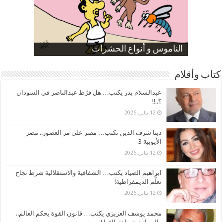
صورة كاركاتيرية
صورة كاركاتيرية
الناموس و أنواع الحشرات
الموظفين بعد ارتفاع الأسعار
ارتفاع نسبة الطلاق في مصر
كتاب وأقلام
عبدالسلام بدر يكتب… هل فرَّط عبدالناصر في السودان
؟..!!
12 يناير، 2026
دينا شرف الدين تكتب… مصر على مر العصور.. مصر
الأيوبية 3
12 يناير، 2026
ابراهيم الصياد يكتب… الشفافية والاستقلالية شرط نجاح
تعلُّم الديمقراطية!
12 يناير، 2026
محمد يوسف العزيزي يكتب… قانون القوة يحكم العالم..