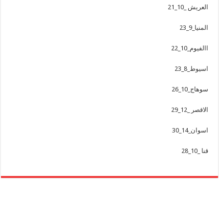
العريش _10_21
المنيا_9_23
االفيوم_10_22
اسيوط_8_23
سوهاج_10_26
الاقصر _12_29
اسوان_14_30
قنا _10_28