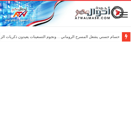
حسام حسني يشعل المسرح الروماني …ونجوم التسعينات يعيدون ذكريات الزم