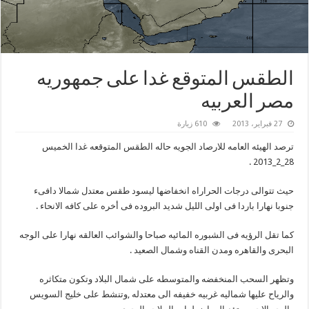
الطقس المتوقع غدا على جمهوريه
مصر العربيه
27 فبراير، 2013
610 زيارة
ترصد الهيئه العامه للارصاد الجويه حاله الطقس المتوقعه غدا الخميس
28_2_2013 .
حيث تتوالى درجات الحراراه انخفاضها ليسود طقس معتدل شمالا دافىء
جنوبا نهارا باردا فى اولى الليل شديد البروده فى أخره على كافه الانحاء .
كما تقل الرؤيه فى الشبوره المائيه صباحا والشوائب العالقه نهارا على الوجه
البحرى والقاهره ومدن القناه وشمال الصعيد .
وتظهر السحب المنخفضه والمتوسطه على شمال البلاد وتكون متكاثره
والرياح عليها شماليه غربيه خفيفه الى معتدله ,وتنشط على خليج السويس