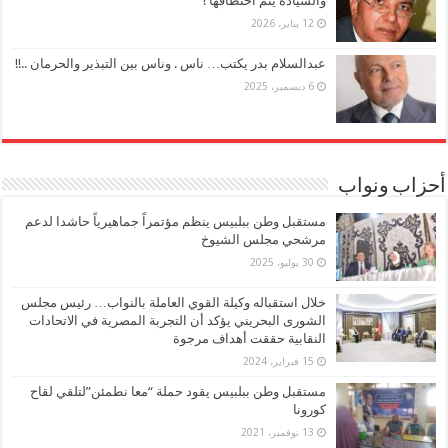
والسيادة يتم اختطافها !
12 يناير، 2026
عبدالسلام بدر يكتب… ناس . وناس بين التبذير والحرمان ..!!
6 ديسمبر، 2025
أحزاب ونواب
مستقبل وطن ببلبيس ينظم مؤتمراً جماهيرياً حاشدا لدعم
مرشحي مجلس الشيوخ
30 يوليو، 2025
خلال استقباله وكيلة القوي العاملة بالنواب… رئيس مجلس
الشورى البحريني يؤكد أن التجربة المصرية في الاتحادات
النقابية حققت أهداف مرجوة
15 فبراير، 2024
مستقبل وطن ببلبيس يقود حملة “معا نطمئن”لتلقي لقاح
كورونا
13 نوفمبر، 2021