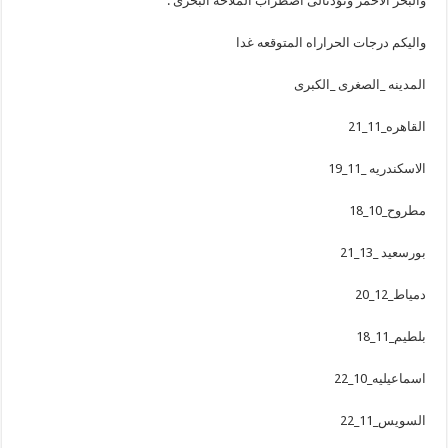
والبحر الاحمر وتؤدىالى اضطراب الملاحه البحرى .
واليكم درجات الحراراه المتوقعه غدا
المدينه _الصغرى _الكبرى
القاهره_11_21
الاسكندريه _11_19
مطروح_10_18
بورسعيد _13_21
دمياط_12_20
بلطيم_11_18
اسماعيليه_10_22
السويس_11_22