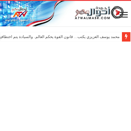
محمد يوسف العزيزي يكتب… قانون القوة يحكم العالم.. والسيادة يتم اختطافها 
حسام حسني يشعل المسرح الروماني …ونجوم التسعينات يعيدون ذكريات الزم