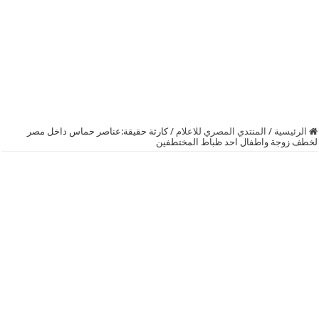
الرئيسية
/
المنتدي المصري للاعلام
/
كارثة حقيقة:عناصر حماس داخل مصر
لخطف زوجة واطفال احد ظباط المختطفين