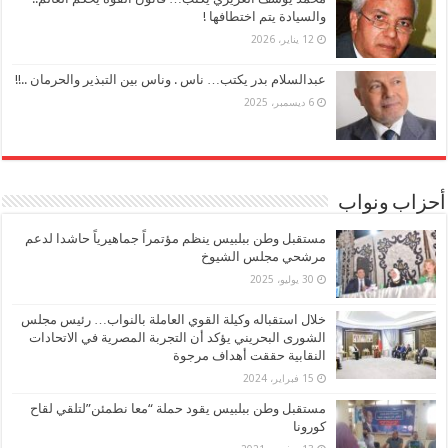
والسيادة يتم اختطافها !
12 يناير، 2026
عبدالسلام بدر يكتب… ناس . وناس بين التبذير والحرمان ..!!
6 ديسمبر، 2025
أحزاب ونواب
مستقبل وطن ببلبيس ينظم مؤتمراً جماهيرياً حاشدا لدعم
مرشحي مجلس الشيوخ
30 يوليو، 2025
خلال استقباله وكيلة القوي العاملة بالنواب… رئيس مجلس
الشورى البحريني يؤكد أن التجربة المصرية في الاتحادات
النقابية حققت أهداف مرجوة
15 فبراير، 2024
مستقبل وطن ببلبيس يقود حملة “معا نطمئن”لتلقي لقاح
كورونا