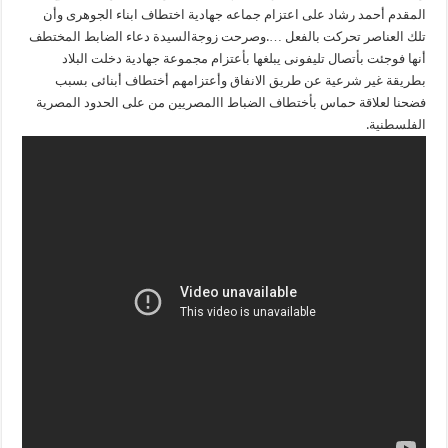
المقدم أحمد رشاد على اعتزام جماعه جهادية اختطاف ابناء الجوهرى وأن
تلك العناصر تحركت بالفعل ….وصرحت زوجةالسيدة دعاء الضابط المختطف
أنها فوجئت بأتصال تليفونى يبلغها بأعتزام مجموعة جهادية دخلت البلاد
بطريقة غير شرعية عن طريق الانفاق وأعتزامهم أختطاف أبنائى بسبب
فضحنا لعلاقة حماس بأختطاف الضباط االمصريين من على الحدود المصرية
الفلسطنية.