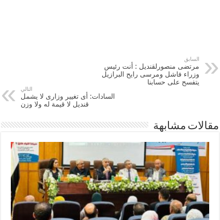
السابق
مرتضى منصورلقنديل : أنت رئيس
وزراء فاشل ومرسى رايح البرازيل
يتفسح على حسابنا
التالي
السادات: أى تغيير وزارى لا يشمل
قنديل لا قيمة له ولا وزن
مقالات مشابهة