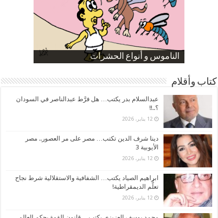
صورة كاركاتيرية
صورة كاركاتيرية
الناموس و أنواع الحشرات
الموظفين بعد ارتفاع الأسعار
ارتفاع نسبة الطلاق في مصر
كتاب وأقلام
عبدالسلام بدر يكتب… هل فرَّط عبدالناصر في السودان
؟..!!
12 يناير، 2026
دينا شرف الدين تكتب… مصر على مر العصور.. مصر
الأيوبية 3
12 يناير، 2026
ابراهيم الصياد يكتب… الشفافية والاستقلالية شرط نجاح
تعلُّم الديمقراطية!
12 يناير، 2026
محمد يوسف العزيزي يكتب… قانون القوة يحكم العالم..