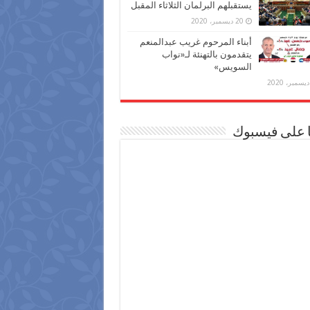
يستقبلهم البرلمان الثلاثاء المقبل
20 ديسمبر، 2020
أبناء المرحوم غريب عبدالمنعم
يتقدمون بالتهنئة لـ«نواب
السويس»
ا على فيسبوك