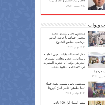
وناس بين التبذير والحرمان ..!!
6 ديسمبر، 2025
ب ونواب
مستقبل وطن ببلبيس ينظم
مؤتمراً جماهيرياً حاشدا لدعم
مرشحي مجلس الشيوخ
30 يوليو، 2025
خلال استقباله وكيلة القوي العاملة
بالنواب… رئيس مجلس الشورى
البحريني يؤكد أن التجربة المصرية
في الاتحادات النقابية حققت
ف مرجوة
مستقبل وطن ببلبيس يقود حملة
“معا نطمئن”لتلقي لقاح كورونا
13 نوفمبر، 2021
ننشر أسماء أول 100 نائب