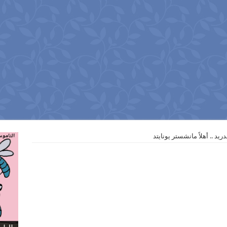
مدريد .. أهلاً مانشستر يونايتد