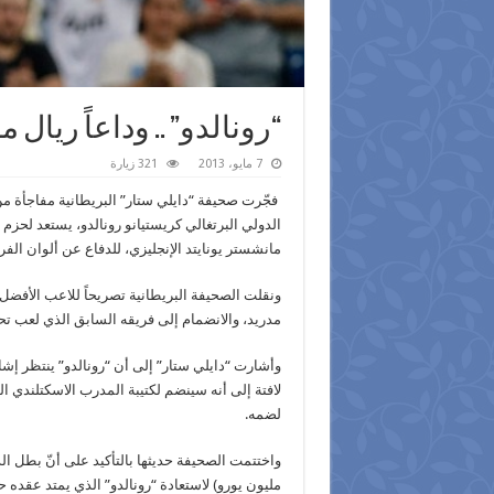
“رونالدو” .. وداعاً ريال م
7 مايو، 2013
321 زيارة
فجّرت صحيفة “دايلي ستار” البريطانية مفاجأة من 
الدولي البرتغالي كريستيانو رونالدو، يستعد لحزم
مانشستر يونايتد الإنجليزي، للدفاع عن ألوان الفر
مدريد، والانضمام إلى فريقه السابق الذي لعب تحت شعار
وأشارت “دايلي ستار” إلى أن “رونالدو” ينتظر إ
لافتة إلى أنه سينضم لكتيبة المدرب الاسكتلندي
لضمه.