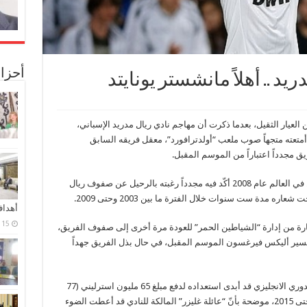
أحزا
دريد .. أهلاً مانشستر يونايتد
العيار الثقيل، بعدما ذكرت أن مهاجم نادي ريال مدريد الإسباني،
 أمتعته متجهاً صوب ملعب “أولدترافورد”، معقل فريقه السابق
يق مجدداً اعتباراً من الموسم المقبل.
ونقلت الصحيفة البريطانية تصريحاً للاعب الأفضل في العالم عام 2008 أكّد فيه مجدداً رغبته بالرحيل عن صفوف ريال
ه مدة ست سنوات خلال الفترة ما بين 2003 وحتى 2009.
أهدا
15 فبراير، 2024
شارة من إدارة “الشياطين الحمر” للعودة مرة أخرى إلى صفوف الفريق،
 السير أليكس فيرغسون الموسم المقبل، في حال بذل الفريق جهداً
واختتمت الصحيفة حديثها بالتأكيد على أنّ بطل الدوري الانجليزي قد أبدى استعداده لدفع مبلغ 65 مليون استرليني (77
مليون يورو) لاستعادة “رونالدو” الذي يمتد عقده حتى 2015، موضحة بأنّ “عائلة غليزر” المالكة للنادي قد أعطت الضوء