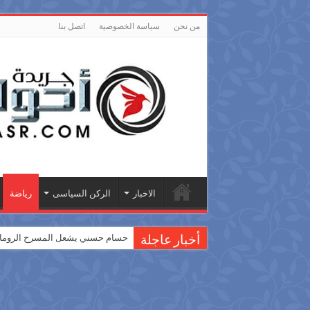
من نحن
سياسة الخصوصية
اتصل بنا
الاخبار
الركن السياسى
رياضة
حسام حسني يشعل المسرح الروماني
أخبار عاجلة