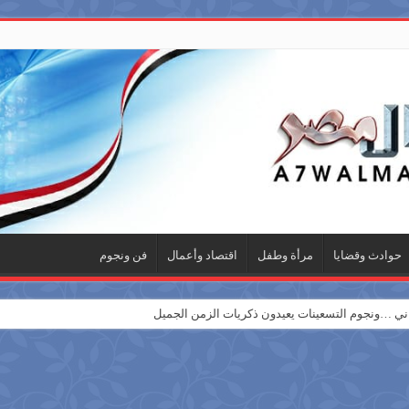
حوادث وقضايا
مرأة وطفل
اقتصاد وأعمال
فن ونجوم
 …ونجوم التسعينات يعيدون ذكريات الزمن الجميل