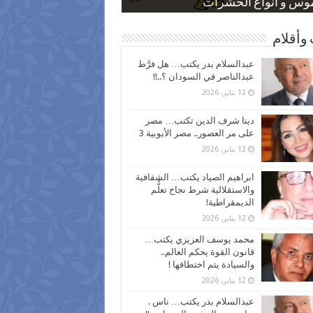
 كاركاتيرية
 كاركاتيرية
موس و أنواع الحشرات
ظفين بعد ارتفاع الأسعار
اع نسبة الطلاق في مصر
وأقلام
عبدالسلام بدر يكتب… هل فرَّط
عبدالناصر في السودان ؟..!!
12 يناير، 2026
دينا شرف الدين تكتب… مصر
على مر العصور.. مصر الأيوبية 3
12 يناير، 2026
ابراهيم الصياد يكتب… الشفافية
والاستقلالية شرط نجاح تعلُّم
الديمقراطية!
12 يناير، 2026
محمد يوسف العزيزي يكتب…
قانون القوة يحكم العالم..
والسيادة يتم اختطافها !
12 يناير، 2026
عبدالسلام بدر يكتب… ناس .