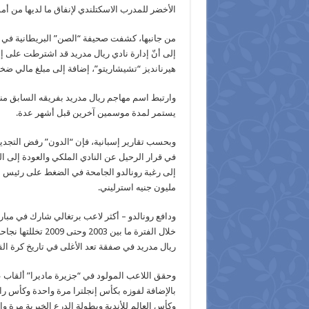
الأخضر للمدرب الاسكتلندي لإنفاق ما لديها من أ
من جانبها، كشفت صحيفة “الصن” البريطانية في تق
إلى أنّ إدارة نادي ريال مدريد قد اشترطت على إ
هيرنانديز “تشيشاريتو”، إضافة إلى مبلغ مالي ضخم
وارتبط اسم مهاجم ريال مدريد بفريقه السابق من
يستمر لمدة موسمين آخرين قبل أشهر عدة.
وبحسب تقارير إسبانية، فإن “الدون” رفض التجديد 
في قرار الرحيل عن النادي الملكي والعودة إلى ال
مليون جنيه استرليني.
ودافع رونالدو – أكثر لاعب برتغالي شارك في مبا
ريال مدريد في صفقة تعد الأغلى في تاريخ كرة القدم إذ كل
وحقق اللاعب المولود في “جزيرة ماديرا” ألقاب 
بالإضافة لفوزه بكأس إنجلترا مرة واحدة وكأس را
وكأس العالم للأندية وبطولة الدرع الخيرية مرة واح