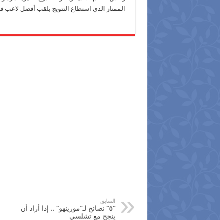
الممتاز الذي استطاع التتويج بلقب أفضل لاعب في الع
السابق
“٥” نصائح لـ”مورينهو” .. إذا أراد أن
ينجح مع تشلسي