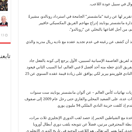
موال في سبيل عودة اللاعب.
رير لها عن رغبة “مانشستر” الجامحة في استرداد رونالدو، مشيرةً
دارة مانشستر يونايتد إدراج مهاجم الفريق المكسيكي خافيير
، من أجل اقناعها بالتخلي عن “رونالدو”.
13 ديسمبر، 2020
ذ أن كشف عن رغبته في عدم تجديد عقده مع ناديه ريال مدريد والذي
تابعن
لفريق العاصمة الإسبانية لسببين، الأول يرجع إلى كونه بالفعل جاد
فريق الذي جعله منه أحد أفضل لاعبي العالم، اما السبب الثاني فيعود
إلى رغبة رونالدو الجامحة في الضغط على رئيس النادي فلورينتو بيريز لكي يوافق على زيادة قيمة عقده السنوي عن 25
ريات نهائيات كأس العالم – عن ألوان مانشستر يونايتد ست سنوات
خلال الفترة ما بين 2003 وحتى 2009 تخللتها نجاحات عدة، على الصعيد المحلي والقاري حتى رحل عام 2009 إلى صفوف
فت خزينة النادي الملكي 94 مليون يورو.
عدة مع الشياطين الحمر إذ حصد لقب الدوري الإنجليزي ثلاث مرات،
بطة المحترفين مرتين، فضلاً عن تتويجه بلقب دوري أبطال أوروبا
دة، كما يعتبر البرتغالي هو اللاعب الوحيد في تاريخ الدوري الإنجليزي