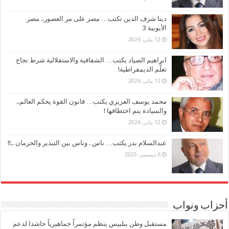
دينا شرف الدين تكتب… مصر على مر العصور.. مصر
الأيوبية 3
12 يناير، 2026
ابراهيم الصياد يكتب… الشفافية والاستقلالية شرط نجاح
تعلُّم الديمقراطية!
12 يناير، 2026
محمد يوسف العزيزي يكتب… قانون القوة يحكم العالم..
والسيادة يتم اختطافها !
12 يناير، 2026
عبدالسلام بدر يكتب… ناس . وناس بين التبذير والحرمان ..!!
6 ديسمبر، 2025
أحزاب ونواب
مستقبل وطن ببلبيس ينظم مؤتمراً جماهيرياً حاشدا لدعم