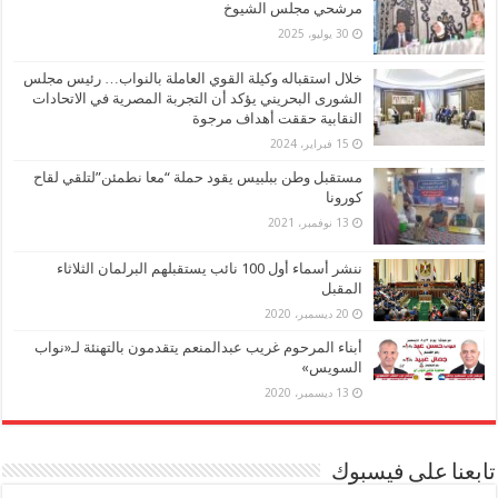
مرشحي مجلس الشيوخ
30 يوليو، 2025
خلال استقباله وكيلة القوي العاملة بالنواب… رئيس مجلس
الشورى البحريني يؤكد أن التجربة المصرية في الاتحادات
النقابية حققت أهداف مرجوة
15 فبراير، 2024
مستقبل وطن ببلبيس يقود حملة “معا نطمئن”لتلقي لقاح
كورونا
13 نوفمبر، 2021
ننشر أسماء أول 100 نائب يستقبلهم البرلمان الثلاثاء
المقبل
20 ديسمبر، 2020
أبناء المرحوم غريب عبدالمنعم يتقدمون بالتهنئة لـ«نواب
السويس»
13 ديسمبر، 2020
تابعنا على فيسبوك