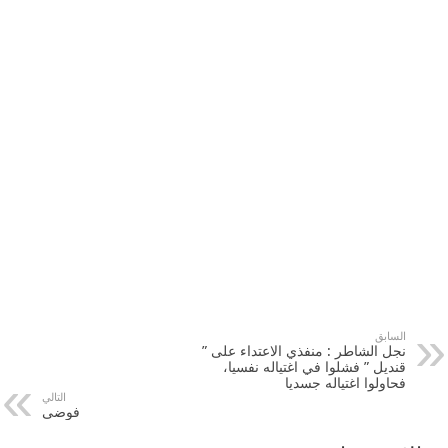
السابق
نجل الشاطر : منفذي الاعتداء على ”
قنديل ” فشلوا في اغتياله نفسيا،
فحاولوا اغتياله جسديا
التالي
فوضى