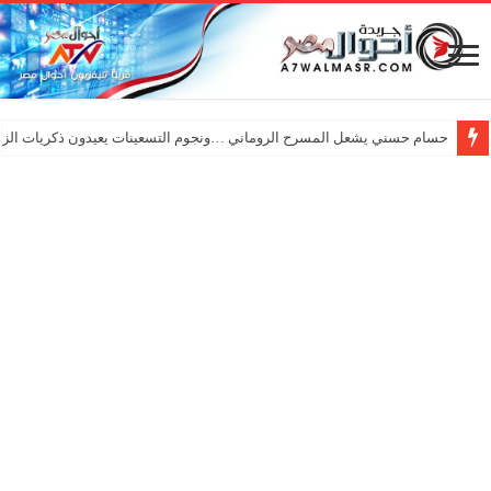
حسام حسني يشعل المسرح الروماني …ونجوم التسعينات يعيدون ذكريات الزم