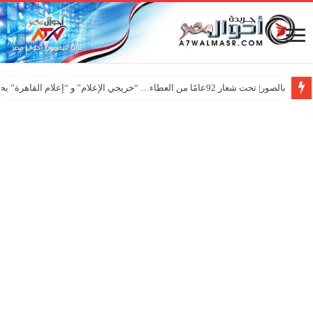
بالصور| تحت شعار 92عامًا من العطاء… “خريجي الإعلام” و “إعلام القاهرة” يحتفلان بـ”عيد الإعلاميين”