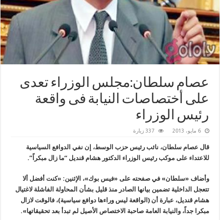
عصام سلطان:مجلس الوزراء تعدى
على أختصاصات النيابة فى واقعة
رئيس الوزراء
6 مايو، 2013
337 زيارة
قال عصام سلطان، نائب رئيس حزب الوسط، إن نفي الدوافع السياسية
للاعتداء على موكب رئيس الوزراء الدكتور هشام قنديل “ما زال مبكراً”.
وأضاف «سلطان» في صفحته على «فيس بوك»، الإثنين: «كنت أفضل ألا
تتعجل الداخلية تضمين بيانها الصادر منذ قليل بشأن المحاولة الفاشلة لاغتيال
هشام قنديل، عبارة أن (الواقعة ليس وراءها دوافع سياسية)، فالوقت لازال
مبكرا جداً، والنيابة العامة صاحبة الاختصاص الأصيل لم تبدأ بعد تحقيقاتها».