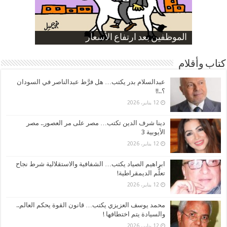
صورة كاركاتيرية
صورة كاركاتيرية
الناموس و أنواع الحشرات
الموظفين بعد ارتفاع الأسعار
ارتفاع نسبة الطلاق في مصر
كتاب وأقلام
عبدالسلام بدر يكتب… هل فرَّط عبدالناصر في السودان
؟..!!
12 يناير، 2026
دينا شرف الدين تكتب… مصر على مر العصور.. مصر
الأيوبية 3
12 يناير، 2026
ابراهيم الصياد يكتب… الشفافية والاستقلالية شرط نجاح
تعلُّم الديمقراطية!
12 يناير، 2026
محمد يوسف العزيزي يكتب… قانون القوة يحكم العالم..
والسيادة يتم اختطافها !
12 يناير، 2026