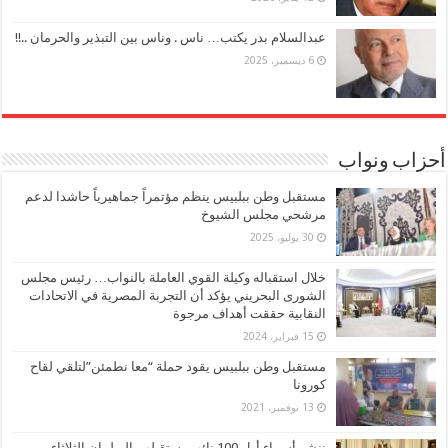
عبدالسلام بدر يكتب… ناس . وناس بين التبذير والحرمان ..!!
6 ديسمبر، 2025
أحزاب ونواب
مستقبل وطن ببلبيس ينظم مؤتمراً جماهيرياً حاشدا لدعم
مرشحي مجلس الشيوخ
30 يوليو، 2025
خلال استقباله وكيلة القوي العاملة بالنواب… رئيس مجلس
الشورى البحريني يؤكد أن التجربة المصرية في الاتحادات
النقابية حققت أهداف مرجوة
15 فبراير، 2024
مستقبل وطن ببلبيس يقود حملة “معا نطمئن”لتلقي لقاح
كورونا
13 نوفمبر، 2021
ننشر أسماء أول 100 نائب يستقبلهم البرلمان الثلاثاء