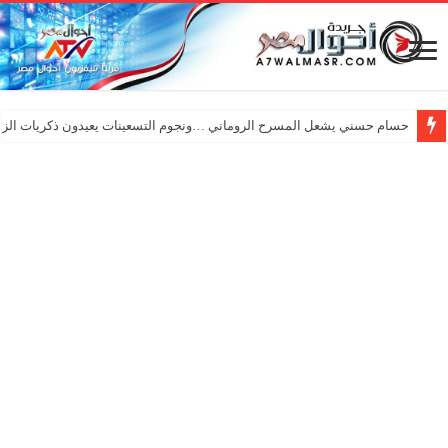
حسام حسني يشعل المسرح الروماني …ونجوم التسعينات يعيدون ذكريات الزم