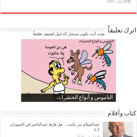
28 يناير، 2022
اترك تعليقاً
يجب أنت تكون
مسجل الدخول
لتضيف تعليقاً.
صورة كاركاتيرية
صورة كاركاتيرية
الناموس و أنواع الحشرات
الموظفين بعد ارتفاع الأسعار
ارتفاع نسبة الطلاق في مصر
كتاب وأقلام
عبدالسلام بدر يكتب… هل فرَّط عبدالناصر في السودان
؟..!!
12 يناير، 2026