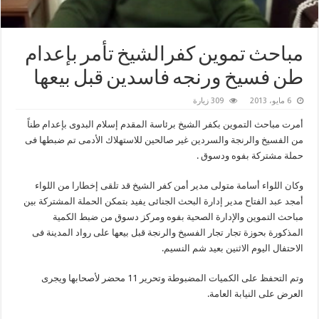
مباحث تموين كفرالشيخ تأمر بإعدام
طن فسيخ ورنجه فاسدين قبل بيعها
6 مايو، 2013
309 زيارة
أمرت مباحث التموين بكفر الشيخ برئاسة المقدم إسلام البدوى بإعدام طناً
من الفسيخ والرنجة والسردين غير صالحين للاستهلاك الأدمى تم ضبطها فى
حملة مشتركة بفوه ودسوق .
وكان اللواء أسامة متولى مدير أمن كفر الشيخ قد تلقى إخطارا من اللواء
أمجد عبد الفتاح مدير إدارة البحث الجنائى يفيد بتمكن الحملة المشتركة بين
مباحث التموين والإدارة الصحية بفوه ومركز دسوق من ضبط الكمية
المذكورة بحوزة تجار تجار الفسيخ والرنجة قبل بيعها على رواد المدينة فى
الاحتفال اليوم الاثنين بعيد شم النسيم.
وتم التحفظ على الكميات المضبوطة وتحرير 11 محضر لأصحابها ويجرى
العرض على النيابة العامة.