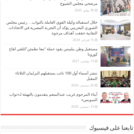
مرشحي مجلس الشيوخ
30 يوليو، 2025
خلال استقباله وكيلة القوي العاملة بالنواب… رئيس مجلس
الشورى البحريني يؤكد أن التجربة المصرية في الاتحادات
النقابية حققت أهداف مرجوة
15 فبراير، 2024
مستقبل وطن ببلبيس يقود حملة “معا نطمئن”لتلقي لقاح
كورونا
13 نوفمبر، 2021
ننشر أسماء أول 100 نائب يستقبلهم البرلمان الثلاثاء
المقبل
20 ديسمبر، 2020
أبناء المرحوم غريب عبدالمنعم يتقدمون بالتهنئة لـ«نواب
السويس»
13 ديسمبر، 2020
تابعنا على فيسبوك