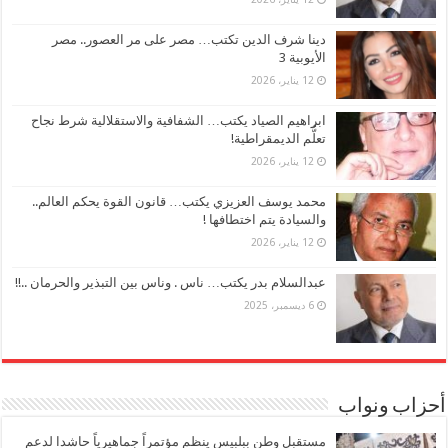
دينا شرف الدين تكتب… مصر على مر العصور.. مصر
الأيوبية 3
12 يناير، 2026
ابراهيم الصياد يكتب… الشفافية والاستقلالية شرط نجاح
تعلُّم الديمقراطية!
12 يناير، 2026
محمد يوسف العزيزي يكتب… قانون القوة يحكم العالم..
والسيادة يتم اختطافها !
12 يناير، 2026
عبدالسلام بدر يكتب… ناس . وناس بين التبذير والحرمان ..!!
6 ديسمبر، 2025
أحزاب ونواب
مستقبل وطن ببلبيس ينظم مؤتمراً جماهيرياً حاشدا لدعم