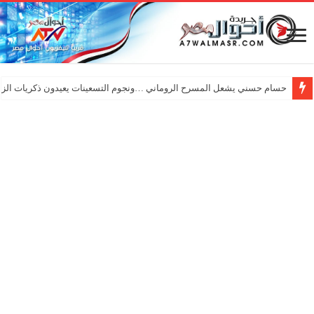
حسام حسني يشعل المسرح الروماني …ونجوم التسعينات يعيدون ذكريات الزم