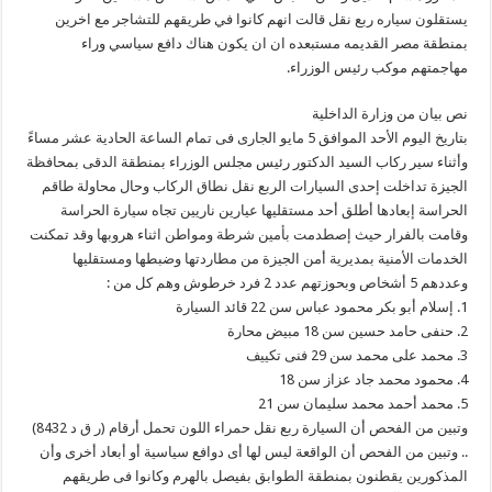
يستقلون سياره ربع نقل قالت انهم كانوا في طريقهم للتشاجر مع اخرين
بمنطقة مصر القديمه مستبعده ان ان يكون هناك دافع سياسي وراء
مهاجمتهم موكب رئيس الوزراء.
نص بيان من وزارة الداخلية
بتاريخ اليوم الأحد الموافق 5 مايو الجارى فى تمام الساعة الحادية عشر مساءً
وأثناء سير ركاب السيد الدكتور رئيس مجلس الوزراء بمنطقة الدقى بمحافظة
الجيزة تداخلت إحدى السيارات الربع نقل نطاق الركاب وحال محاولة طاقم
الحراسة إبعادها أطلق أحد مستقليها عيارين ناريين تجاه سيارة الحراسة
وقامت بالفرار حيث إصطدمت بأمين شرطة ومواطن اثناء هروبها وقد تمكنت
الخدمات الأمنية بمديرية أمن الجيزة من مطاردتها وضبطها ومستقليها
وعددهم 5 أشخاص وبحوزتهم عدد 2 فرد خرطوش وهم كل من :
1. إسلام أبو بكر محمود عباس سن 22 قائد السيارة
2. حنفى حامد حسين سن 18 مبيض محارة
3. محمد على محمد سن 29 فنى تكييف
4. محمود محمد جاد عزاز سن 18
5. محمد أحمد محمد سليمان سن 21
وتبين من الفحص أن السيارة ربع نقل حمراء اللون تحمل أرقام (ر ق د 8432)
.. وتبين من الفحص أن الواقعة ليس لها أى دوافع سياسية أو أبعاد أخرى وأن
المذكورين يقطنون بمنطقة الطوابق بفيصل بالهرم وكانوا فى طريقهم