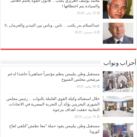
محمد يوسف العزيزي يكتب… قانون القوة يحكم العالم..
والسيادة يتم اختطافها !
12 يناير، 2026
عبدالسلام بدر يكتب… ناس . وناس بين التبذير والحرمان ..!!
6 ديسمبر، 2025
أحزاب ونواب
مستقبل وطن ببلبيس ينظم مؤتمراً جماهيرياً حاشدا لدعم
مرشحي مجلس الشيوخ
30 يوليو، 2025
خلال استقباله وكيلة القوي العاملة بالنواب… رئيس مجلس
الشورى البحريني يؤكد أن التجربة المصرية في الاتحادات
النقابية حققت أهداف مرجوة
15 فبراير، 2024
مستقبل وطن ببلبيس يقود حملة “معا نطمئن”لتلقي لقاح
كورونا