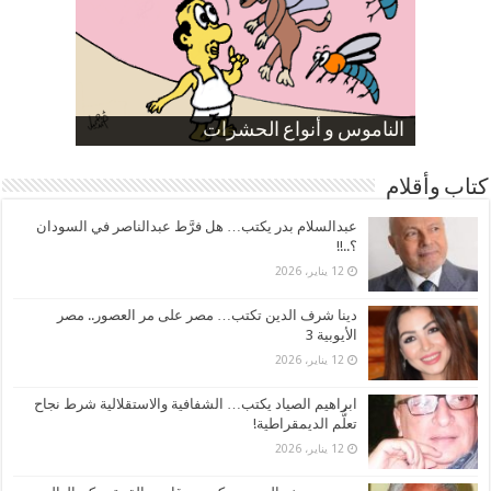
صورة كاركاتيرية
صورة كاركاتيرية
الناموس و أنواع الحشرات
الموظفين بعد ارتفاع الأسعار
ارتفاع نسبة الطلاق في مصر
كتاب وأقلام
عبدالسلام بدر يكتب… هل فرَّط عبدالناصر في السودان
؟..!!
12 يناير، 2026
دينا شرف الدين تكتب… مصر على مر العصور.. مصر
الأيوبية 3
12 يناير، 2026
ابراهيم الصياد يكتب… الشفافية والاستقلالية شرط نجاح
تعلُّم الديمقراطية!
12 يناير، 2026