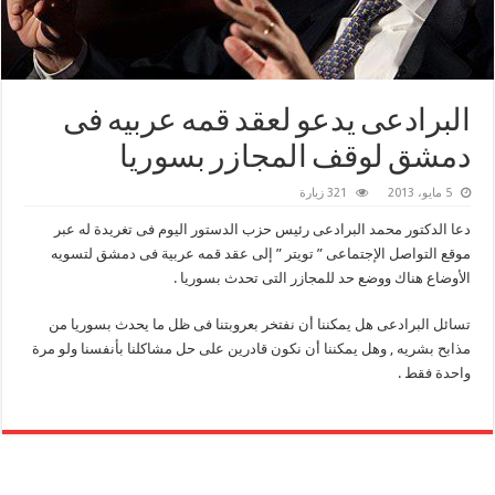
البرادعى يدعو لعقد قمه عربيه فى
دمشق لوقف المجازر بسوريا
5 مايو، 2013
321 زيارة
دعا الدكتور محمد البرادعى رئيس حزب الدستور اليوم فى تغريدة له عبر
موقع التواصل الإجتماعى ” تويتر ” إلى عقد قمه عربية فى دمشق لتسويه
الأوضاع هناك ووضع حد للمجازر التى تحدث بسوريا .
تسائل البرادعى هل يمكننا أن نفتخر بعروبتنا فى ظل ما يحدث بسوريا من
مذابح بشريه , وهل يمكننا أن نكون قادرين على حل مشاكلنا بأنفسنا ولو مرة
واحدة فقط .