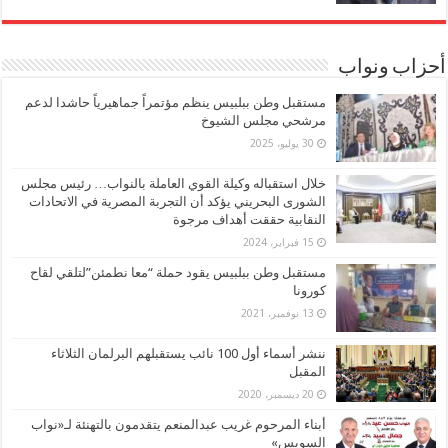
أحزاب ونواب
مستقبل وطن ببلبيس ينظم مؤتمراً جماهيرياً حاشدا لدعم
مرشحي مجلس الشيوخ
30 يوليو، 2025
خلال استقباله وكيلة القوي العاملة بالنواب… رئيس مجلس
الشورى البحريني يؤكد أن التجربة المصرية في الاتحادات
النقابية حققت أهداف مرجوة
15 فبراير، 2024
مستقبل وطن ببلبيس يقود حملة “معا نطمئن”لتلقي لقاح
كورونا
13 نوفمبر، 2021
ننشر أسماء أول 100 نائب يستقبلهم البرلمان الثلاثاء
المقبل
20 ديسمبر، 2020
أبناء المرحوم غريب عبدالمنعم يتقدمون بالتهنئة لـ«نواب
السويس»