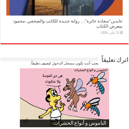
عابدين”سعادة حائرة”… رواية جديدة للكاتب والصحفي. محمود
بمعرض الكتاب
12 يناير، 2026
اترك تعليقاً
يجب أنت تكون
مسجل الدخول
لتضيف تعليقاً.
صورة كاركاتيرية
صورة كاركاتيرية
الناموس و أنواع الحشرات
الموظفين بعد ارتفاع الأسعار
ارتفاع نسبة الطلاق في مصر