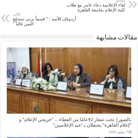
السابق
لقاء الإعلامية دعاء عامر مع طلاب
كلية الإعلام بجامعة القاهرة
التالي
أردوغان للأسد : ” قسماً بربى ستدفع
الثمن غالياً ”
مقالات مشابهة
بالصور| تحت شعار 92عامًا من العطاء… “خريجي الإعلام” و
“إعلام القاهرة” يحتفلان بـ”عيد الإعلاميين”
7 يوليو، 2026