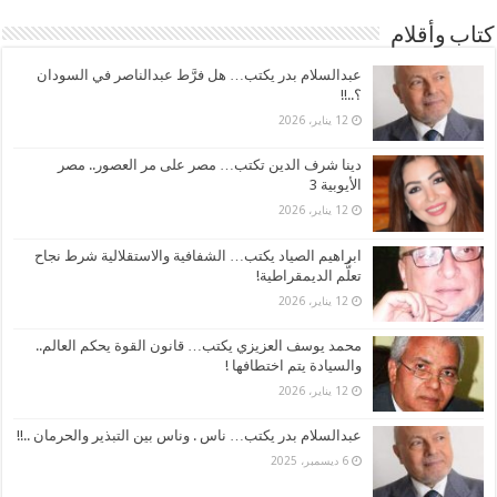
كتاب وأقلام
عبدالسلام بدر يكتب… هل فرَّط عبدالناصر في السودان
؟..!!
12 يناير، 2026
دينا شرف الدين تكتب… مصر على مر العصور.. مصر
الأيوبية 3
12 يناير، 2026
ابراهيم الصياد يكتب… الشفافية والاستقلالية شرط نجاح
تعلُّم الديمقراطية!
12 يناير، 2026
محمد يوسف العزيزي يكتب… قانون القوة يحكم العالم..
والسيادة يتم اختطافها !
12 يناير، 2026
عبدالسلام بدر يكتب… ناس . وناس بين التبذير والحرمان ..!!
6 ديسمبر، 2025