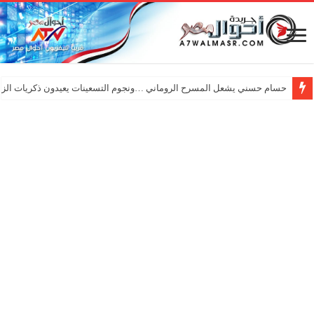
حسام حسني يشعل المسرح الروماني …ونجوم التسعينات يعيدون ذكريات الزم