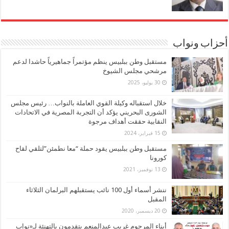
أحزاب ونواب
مستقبل وطن ببلبيس ينظم مؤتمراً جماهيرياً حاشدا لدعم
مرشحي مجلس الشيوخ
30 يوليو، 2025
خلال استقباله وكيلة القوي العاملة بالنواب… رئيس مجلس
الشورى البحريني يؤكد أن التجربة المصرية في الاتحادات
النقابية حققت أهداف مرجوة
15 فبراير، 2024
مستقبل وطن ببلبيس يقود حملة “معا نطمئن”لتلقي لقاح
كورونا
13 نوفمبر، 2021
ننشر أسماء أول 100 نائب يستقبلهم البرلمان الثلاثاء
المقبل
20 ديسمبر، 2020
أبناء المرحوم غريب عبدالمنعم يتقدمون بالتهنئة لـ«نواب