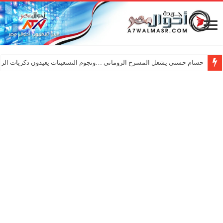
حسام حسني يشعل المسرح الروماني …ونجوم التسعينات يعيدون ذكريات الزم