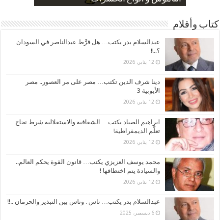
كتاب وأقلام
عبدالسلام بدر يكتب… هل فرَّط عبدالناصر في السودان
؟..!!
12 يناير، 2026
دينا شرف الدين تكتب… مصر على مر العصور.. مصر
الأيوبية 3
12 يناير، 2026
ابراهيم الصياد يكتب… الشفافية والاستقلالية شرط نجاح
تعلُّم الديمقراطية!
12 يناير، 2026
محمد يوسف العزيزي يكتب… قانون القوة يحكم العالم..
والسيادة يتم اختطافها !
12 يناير، 2026
عبدالسلام بدر يكتب… ناس . وناس بين التبذير والحرمان ..!!
6 ديسمبر، 2025