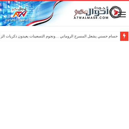
حسام حسني يشعل المسرح الروماني …ونجوم التسعينات يعيدون ذكريات الزم