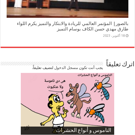
بالصور| المؤتمر العالمي للريادة والابتكار والتميز يكرم اللواء
طارق مهدي حسن الكاف بوسام التميز
18 أكتوبر، 2023
اترك تعليقاً
يجب أنت تكون
مسجل الدخول
لتضيف تعليقاً.
صورة كاركاتيرية
صورة كاركاتيرية
الناموس و أنواع الحشرات
الموظفين بعد ارتفاع الأسعار
ارتفاع نسبة الطلاق في مصر