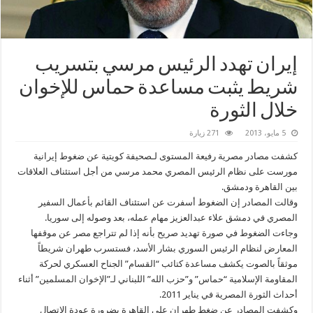
إيران تهدد الرئيس مرسي بتسريب
شريط يثبت مساعدة حماس للإخوان
خلال الثورة
5 مايو، 2013
271 زيارة
كشفت مصادر مصرية رفيعة المستوى لـصحيفة كويتية عن ضغوط إيرانية
مورست على نظام الرئيس المصري محمد مرسي من أجل استئناف العلاقات
بين القاهرة ودمشق.
وقالت المصادر إن الضغوط أسفرت عن استئناف القائم بأعمال السفير
المصري في دمشق علاء عبدالعزيز مهام عمله، بعد وصوله إلى سوريا.
وجاءت الضغوط في صورة تهديد صريح بأنه إذا لم تتراجع مصر عن موقفها
المعارض لنظام الرئيس السوري بشار الأسد، فستسرب طهران شريطاً
موثقاً بالصوت يكشف مساعدة كتائب “القسام” الجناح العسكري لحركة
المقاومة الإسلامية “حماس” و”حزب الله” اللبناني لـ”الإخوان المسلمين” أثناء
أحداث الثورة المصرية في يناير 2011.
وكشفت المصادر عن ضغط طهران على القاهرة بضرورة عودة الاتصال