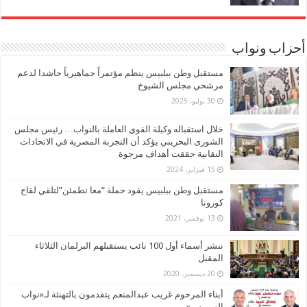
أحزاب ونواب
مستقبل وطن ببلبيس ينظم مؤتمراً جماهيرياً حاشدا لدعم
مرشحي مجلس الشيوخ
30 يوليو، 2025
خلال استقباله وكيلة القوي العاملة بالنواب… رئيس مجلس
الشورى البحريني يؤكد أن التجربة المصرية في الاتحادات
النقابية حققت أهداف مرجوة
15 فبراير، 2024
مستقبل وطن ببلبيس يقود حملة “معا نطمئن”لتلقي لقاح
كورونا
13 نوفمبر، 2021
ننشر أسماء أول 100 نائب يستقبلهم البرلمان الثلاثاء
المقبل
20 ديسمبر، 2020
أبناء المرحوم غريب عبدالمنعم يتقدمون بالتهنئة لـ«نواب
السويس»