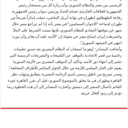
الرسمي بين مصر والنظام السوري، وأن زيارة كل من مستشار رئيس
الجمهورية للعلاقات الخارجية عصام الحداد ورئيس ديوان رئيس الجمهورية
رفاعة الطهطاوي لطهران في نهاية أبريل الماضي، حملت إنذاراً صريحاً من
طهران لجماعة “الإخوان المسلمين” في مصر بأنه إذا لم تتراجع مصر خلال
شهر عن موقفها المعادي للنظام السوري، فإنها ستبث الشريط على الملأ.
واشترطت إيران امتناع مصر عن مقولة إن “الأسد عليه أن يغادر وأن دوره
انتهى في المشهد السوري”.
وأضافت المصادر: “وهو ما استجاب له النظام المصري بعد صدور تعليمات
رئاسية من قصر الاتحادية بالتوقف عن التلميحات والتصريحات الرسمية التي
تشير إلى انتهاء دور الأسد، وتأكيد أن الموقف المصري من الأزمة السورية
يقوم على الحل السلمي للأزمة من خلال الحوار المباشر للأطراف المختلفة”.
وصدر تصريح من ناطق رسمي باسم الرئاسة المصرية بتطابق وجهات نظر
القاهرة وطهران في ما يتعلق بالموضوع السوري، قبل أن تقرر القاهرة عودة
القائم بأعمال السفير إلى دمشق. وأشارت المصادر إلى أن هذه الخطوة ربما
تؤدي إلى ردود أفعال عربية.