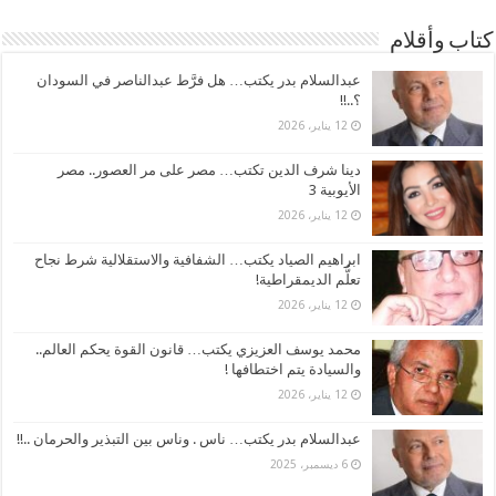
كتاب وأقلام
عبدالسلام بدر يكتب… هل فرَّط عبدالناصر في السودان
؟..!!
12 يناير، 2026
دينا شرف الدين تكتب… مصر على مر العصور.. مصر
الأيوبية 3
12 يناير، 2026
ابراهيم الصياد يكتب… الشفافية والاستقلالية شرط نجاح
تعلُّم الديمقراطية!
12 يناير، 2026
محمد يوسف العزيزي يكتب… قانون القوة يحكم العالم..
والسيادة يتم اختطافها !
12 يناير، 2026
عبدالسلام بدر يكتب… ناس . وناس بين التبذير والحرمان ..!!
6 ديسمبر، 2025