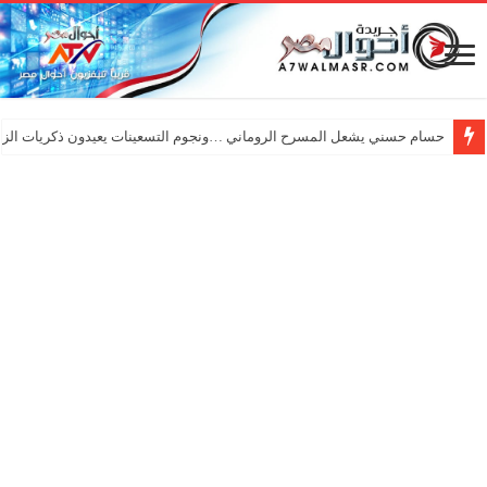
حسام حسني يشعل المسرح الروماني …ونجوم التسعينات يعيدون ذكريات الزم