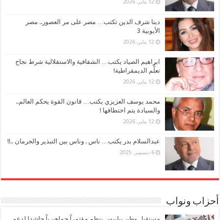
12 يناير، 2026
دينا شرف الدين تكتب… مصر على مر العصور.. مصر
الأيوبية 3
12 يناير، 2026
ابراهيم الصياد يكتب… الشفافية والاستقلالية شرط نجاح
تعلُّم الديمقراطية!
12 يناير، 2026
محمد يوسف العزيزي يكتب… قانون القوة يحكم العالم..
والسيادة يتم اختطافها !
12 يناير، 2026
عبدالسلام بدر يكتب… ناس . وناس بين التبذير والحرمان ..!!
6 ديسمبر، 2025
أحزاب ونواب
مستقبل وطن ببلبيس ينظم مؤتمراً جماهيرياً حاشدا لدعم