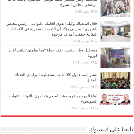
مرشحي مجلس الشيوخ
30 يوليو، 2025
خلال استقباله وكيلة القوي العاملة بالنواب… رئيس مجلس
الشورى البحريني يؤكد أن التجربة المصرية في الاتحادات
النقابية حققت أهداف مرجوة
15 فبراير، 2024
مستقبل وطن ببلبيس يقود حملة “معا نطمئن”لتلقي لقاح
كورونا
13 نوفمبر، 2021
ننشر أسماء أول 100 نائب يستقبلهم البرلمان الثلاثاء
المقبل
20 ديسمبر، 2020
أبناء المرحوم غريب عبدالمنعم يتقدمون بالتهنئة لـ«نواب
السويس»
13 ديسمبر، 2020
تابعنا على فيسبوك