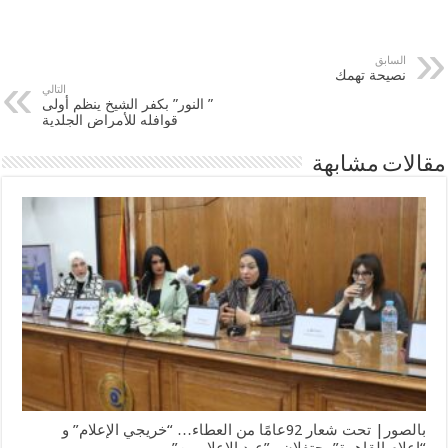
السابق
نصيحة تهمك
التالي
” النور” بكفر الشيخ ينظم أولى
قوافله للأمراض الجلدية
مقالات مشابهة
بالصور| تحت شعار 92عامًا من العطاء… “خريجي الإعلام” و