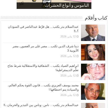
صورة كاركاتيرية
صورة كاركاتيرية
الناموس و أنواع الحشرات
الموظفين بعد ارتفاع الأسعار
ارتفاع نسبة الطلاق في مصر
كتاب وأقلام
عبدالسلام بدر يكتب… هل فرَّط عبدالناصر في السودان
؟..!!
12 يناير، 2026
دينا شرف الدين تكتب… مصر على مر العصور.. مصر
الأيوبية 3
12 يناير، 2026
ابراهيم الصياد يكتب… الشفافية والاستقلالية شرط نجاح
تعلُّم الديمقراطية!
12 يناير، 2026
محمد يوسف العزيزي يكتب… قانون القوة يحكم العالم..
والسيادة يتم اختطافها !
12 يناير، 2026
عبدالسلام بدر يكتب… ناس . وناس بين التبذير والحرمان ..!!