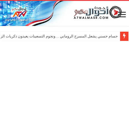
حسام حسني يشعل المسرح الروماني …ونجوم التسعينات يعيدون ذكريات الزم