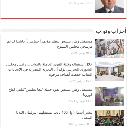
6 ديسمبر، 2025
أحزاب ونواب
مستقبل وطن ببلبيس ينظم مؤتمراً جماهيرياً حاشدا لدعم
مرشحي مجلس الشيوخ
30 يوليو، 2025
خلال استقباله وكيلة القوي العاملة بالنواب… رئيس مجلس
الشورى البحريني يؤكد أن التجربة المصرية في الاتحادات
النقابية حققت أهداف مرجوة
15 فبراير، 2024
مستقبل وطن ببلبيس يقود حملة “معا نطمئن”لتلقي لقاح
كورونا
13 نوفمبر، 2021
ننشر أسماء أول 100 نائب يستقبلهم البرلمان الثلاثاء
المقبل
20 ديسمبر، 2020