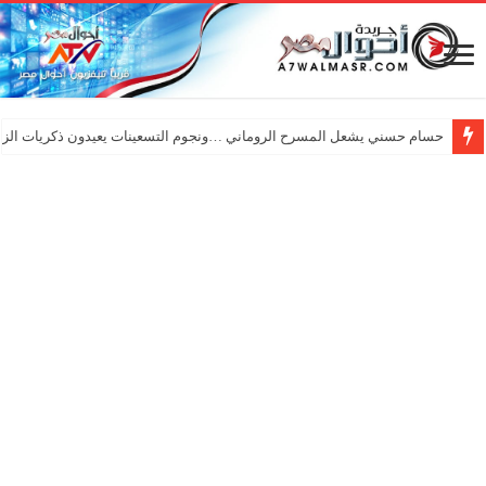
حسام حسني يشعل المسرح الروماني …ونجوم التسعينات يعيدون ذكريات الزم