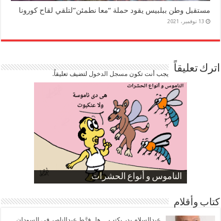
مستقبل وطن ببلبيس يقود حملة “معا نطمئن”لتلقي لقاح كورونا
13 نوفمبر، 2021
اترك تعليقاً
يجب أنت تكون
مسجل الدخول
لتضيف تعليقاً.
صورة كاركاتيرية
صورة كاركاتيرية
الناموس و أنواع الحشرات
الموظفين بعد ارتفاع الأسعار
ارتفاع نسبة الطلاق في مصر
كتاب وأقلام
عبدالسلام بدر يكتب… هل فرَّط عبدالناصر في السودان