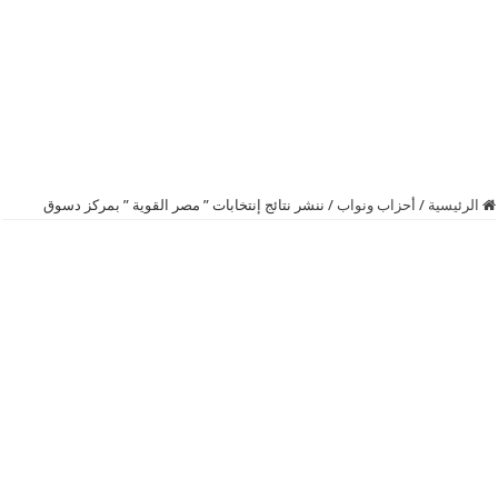
الرئيسية
/
أحزاب ونواب
/
ننشر نتائج إنتخابات ” مصر القوية ” بمركز دسوق