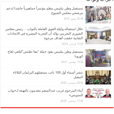
مستقبل وطن ببلبيس ينظم مؤتمراً جماهيرياً حاشدا لدعم
مرشحي مجلس الشيوخ
30 يوليو، 2025
خلال استقباله وكيلة القوي العاملة بالنواب… رئيس مجلس
الشورى البحريني يؤكد أن التجربة المصرية في الاتحادات
النقابية حققت أهداف مرجوة
15 فبراير، 2024
مستقبل وطن ببلبيس يقود حملة “معا نطمئن”لتلقي لقاح
كورونا
13 نوفمبر، 2021
ننشر أسماء أول 100 نائب يستقبلهم البرلمان الثلاثاء
المقبل
20 ديسمبر، 2020
أبناء المرحوم غريب عبدالمنعم يتقدمون بالتهنئة لـ«نواب
السويس»
13 ديسمبر، 2020