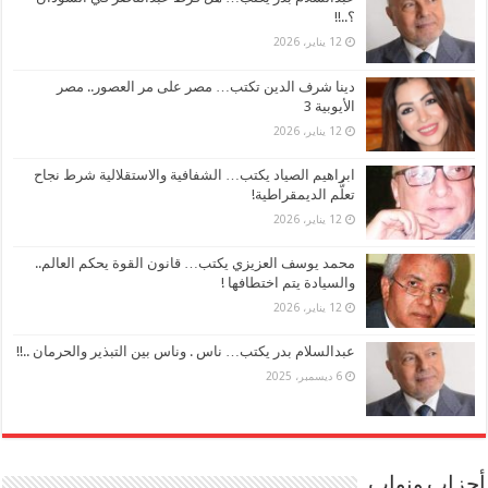
؟..!!
12 يناير، 2026
دينا شرف الدين تكتب… مصر على مر العصور.. مصر
الأيوبية 3
12 يناير، 2026
ابراهيم الصياد يكتب… الشفافية والاستقلالية شرط نجاح
تعلُّم الديمقراطية!
12 يناير، 2026
محمد يوسف العزيزي يكتب… قانون القوة يحكم العالم..
والسيادة يتم اختطافها !
12 يناير، 2026
عبدالسلام بدر يكتب… ناس . وناس بين التبذير والحرمان ..!!
6 ديسمبر، 2025
أحزاب ونواب