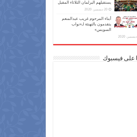
يستقبلهم البرلمان الثلاثاء المقبل
20 ديسمبر، 2020
أبناء المرحوم غريب عبدالمنعم
يتقدمون بالتهنئة لـ«نواب
السويس»
ا على فيسبوك