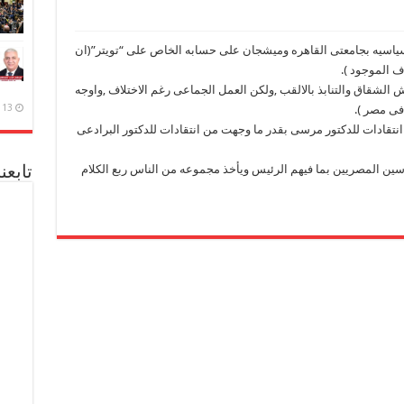
 السياسيه بجامعتى القاهره وميشجان على حسابه الخاص على “تويتر”(ان
ف الموجود ).
 الشقاق والتنابذ بالالقب ,ولكن العمل الجماعى رغم الاختلاف ,واوجه
13 ديسمبر، 2020
فى مصر ).
نتقادات للدكتور مرسى بقدر ما وجهت من انتقادات للدكتور البرادعى
ين المصريين بما فيهم الرئيس ويأخذ مجموعه من الناس ربع الكلام
تابعن