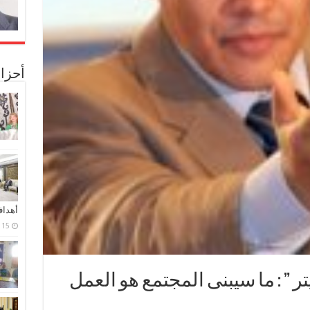
أحزا
أهدا
15 فبراير، 2024
تر ” : ما سيبنى المجتمع هو العمل