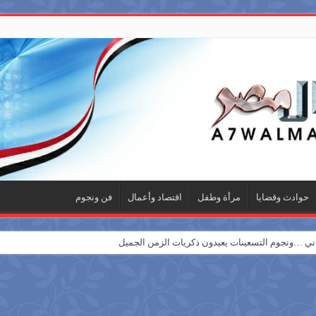
حوادث وقضايا
مرأة وطفل
اقتصاد وأعمال
فن ونجوم
 …ونجوم التسعينات يعيدون ذكريات الزمن الجميل