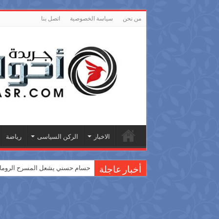
من نحن
سياسة الخصوصية
اتصل بنا
الاخبار
الركن السياسى
رياضة
حسام حسني يشعل المسرح الروماني
أخبار عاجلة