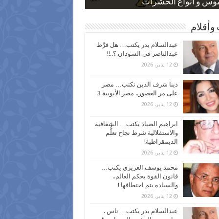
 كاركاتيرية
 كاركاتيرية
موس و أنواع الحشرات
ظفين بعد ارتفاع الأسعار
اع نسبة الطلاق في مصر
وأقلام
عبدالسلام بدر يكتب… هل فرَّط
عبدالناصر في السودان ؟..!!
12 يناير، 2026
دينا شرف الدين تكتب… مصر
على مر العصور.. مصر الأيوبية 3
12 يناير، 2026
ابراهيم الصياد يكتب… الشفافية
والاستقلالية شرط نجاح تعلُّم
الديمقراطية!
12 يناير، 2026
محمد يوسف العزيزي يكتب…
قانون القوة يحكم العالم..
والسيادة يتم اختطافها !
12 يناير، 2026
عبدالسلام بدر يكتب… ناس .