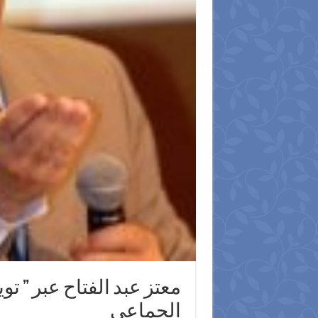
معتز عبد الفتاح عبر ” توي
الجماعى