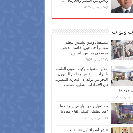
وناس بين التبذير والحرمان ..!!
6 ديسمبر، 2025
ب ونواب
مستقبل وطن ببلبيس ينظم
مؤتمراً جماهيرياً حاشدا لدعم
مرشحي مجلس الشيوخ
30 يوليو، 2025
خلال استقباله وكيلة القوي العاملة
بالنواب… رئيس مجلس الشورى
البحريني يؤكد أن التجربة المصرية
في الاتحادات النقابية حققت
ف مرجوة
مستقبل وطن ببلبيس يقود حملة
“معا نطمئن”لتلقي لقاح كورونا
13 نوفمبر، 2021
ننشر أسماء أول 100 نائب