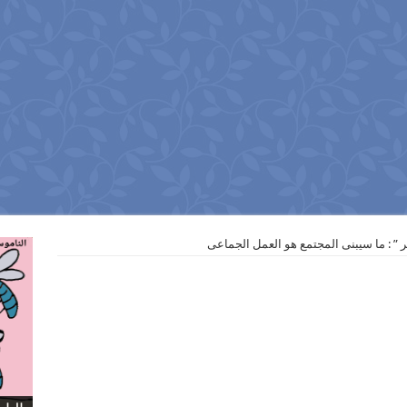
تر ” : ما سيبنى المجتمع هو العمل الجماعى