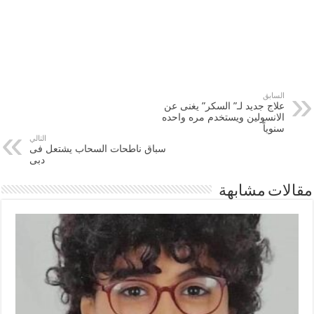
السابق
علاج جديد لـ” السكر” يغنى عن
الانسولين ويستخدم مره واحده
سنوياً
التالي
سباق ناطحات السحاب يشتعل فى
دبى
مقالات مشابهة