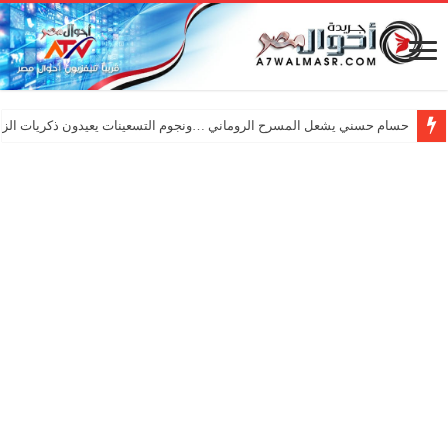
حسام حسني يشعل المسرح الروماني …ونجوم التسعينات يعيدون ذكريات الزم