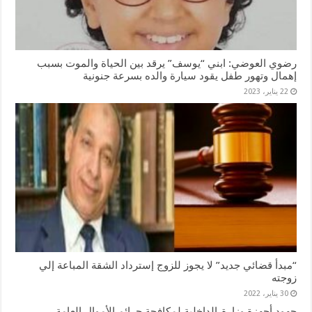
رضوي العوضي: ابني “يوسف” يرقد بين الحياة والموت بسبب
إهمال وتهور طفل يقود سيارة والده بسرعة جنونية
22 يناير، 2023
“مبدأ قضائي جديد” لا يجوز للزوج إسترداد الشقة المباعة إلي
زوجته
30 يناير، 2022
جهود أجهزة وزارة_الداخلية لمكافحة جرائم الأموال العامة