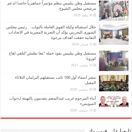
مستقبل وطن ببلبيس ينظم مؤتمراً جماهيرياً حاشدا لدعم
مرشحي مجلس الشيوخ
30 يوليو، 2025
خلال استقباله وكيلة القوي العاملة بالنواب… رئيس مجلس
الشورى البحريني يؤكد أن التجربة المصرية في الاتحادات
النقابية حققت أهداف مرجوة
15 فبراير، 2024
مستقبل وطن ببلبيس يقود حملة “معا نطمئن”لتلقي لقاح
كورونا
13 نوفمبر، 2021
ننشر أسماء أول 100 نائب يستقبلهم البرلمان الثلاثاء
المقبل
20 ديسمبر، 2020
أبناء المرحوم غريب عبدالمنعم يتقدمون بالتهنئة لـ«نواب
السويس»
13 ديسمبر، 2020
تابعنا على فيسبوك