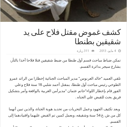
كشف غموض مقتل فلاح على يد
شقيقين بطنطا
4 مايو، 2013
311 زيارة
تمكن ضباط مباحث قسم أول طنطا من ضبط شقيقين قتلا فلاحا أخذا بالثأر،
بشارع سيجر بدائرة القسم.
تلقي العميد “خالد العرنوس” مدير المباحث الجنائية إخطارا من الرائد عمرو
الطوخي رئيس مباحث أول طنطا، بمقتل أحمد شلبي 18 سنة فلاح وعلي
الفور قام بإخطار اللواء”حاتم عثمان “مديرأمن الغربية بالواقعة وأمر بتشكيل
فريق بحث للقبض علي الجناه .
وبعد تكثيف الجهود وعمل التحريات من تحديد هوية الجناة، والذين تبين أنهما
كل من ش .غ 54 سنة وشقيقه، وبعمل كمين تم القبض عليهما واقتيادهما إلى
القسم.