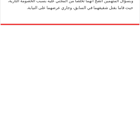
وبسؤال المتهمين اتضح أنهما تخلصا من المجني عليه بسبب الخصومة الثأرية،
حيث قاما بقتل شقيقهما في السابق، وجاري عرضهما على النيابة.