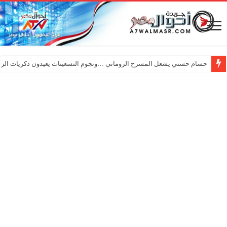
حسام حسني يشعل المسرح الروماني …ونجوم التسعينات يعيدون ذكريات الزم