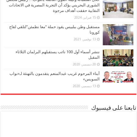
الشورى البحريني يؤكد أن التجربة المصرية في الاتحادات
النقابية حققت أهداف مرجوة
15 فبراير، 2024
مستقبل وطن ببلبيس يقود حملة “معا نطمئن”لتلقي لقاح
كورونا
13 نوفمبر، 2021
ننشر أسماء أول 100 نائب يستقبلهم البرلمان الثلاثاء
المقبل
20 ديسمبر، 2020
أبناء المرحوم غريب عبدالمنعم يتقدمون بالتهنئة لـ«نواب
السويس»
13 ديسمبر، 2020
تابعنا على فيسبوك