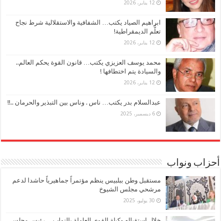
12 يناير، 2026
ابراهيم الصياد يكتب… الشفافية والاستقلالية شرط نجاح
تعلُّم الديمقراطية!
12 يناير، 2026
محمد يوسف العزيزي يكتب… قانون القوة يحكم العالم..
والسيادة يتم اختطافها !
12 يناير، 2026
عبدالسلام بدر يكتب… ناس . وناس بين التبذير والحرمان ..!!
6 ديسمبر، 2025
أحزاب ونواب
مستقبل وطن ببلبيس ينظم مؤتمراً جماهيرياً حاشدا لدعم
مرشحي مجلس الشيوخ
30 يوليو، 2025
خلال استقباله وكيلة القوي العاملة بالنواب… رئيس مجلس