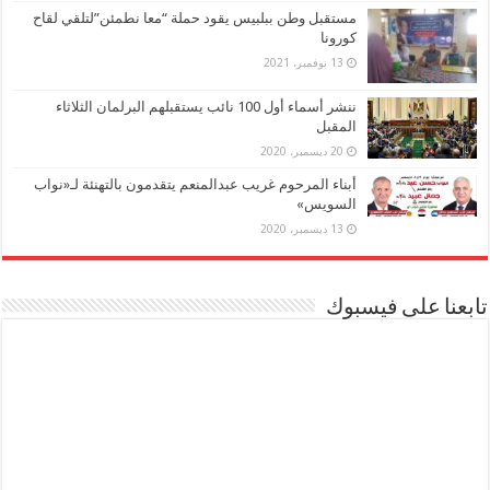
مستقبل وطن ببلبيس يقود حملة “معا نطمئن”لتلقي لقاح
كورونا
13 نوفمبر، 2021
ننشر أسماء أول 100 نائب يستقبلهم البرلمان الثلاثاء
المقبل
20 ديسمبر، 2020
أبناء المرحوم غريب عبدالمنعم يتقدمون بالتهنئة لـ«نواب
السويس»
13 ديسمبر، 2020
تابعنا على فيسبوك