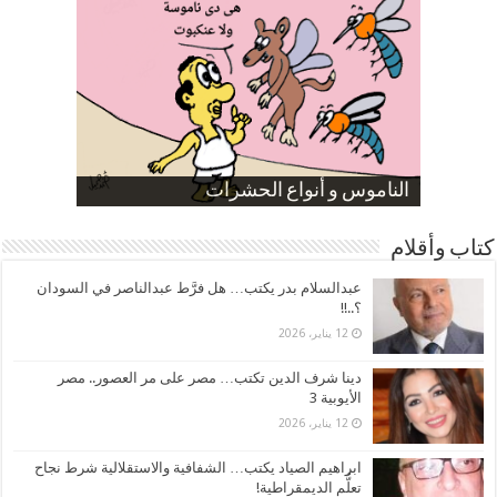
صورة كاركاتيرية
صورة كاركاتيرية
الناموس و أنواع الحشرات
الموظفين بعد ارتفاع الأسعار
ارتفاع نسبة الطلاق في مصر
كتاب وأقلام
عبدالسلام بدر يكتب… هل فرَّط عبدالناصر في السودان
؟..!!
12 يناير، 2026
دينا شرف الدين تكتب… مصر على مر العصور.. مصر
الأيوبية 3
12 يناير، 2026
ابراهيم الصياد يكتب… الشفافية والاستقلالية شرط نجاح
تعلُّم الديمقراطية!