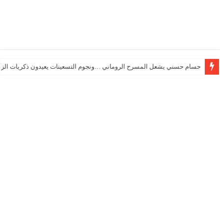
حسام حسني يشعل المسرح الروماني …ونجوم التسعينات يعيدون ذكريات الزم