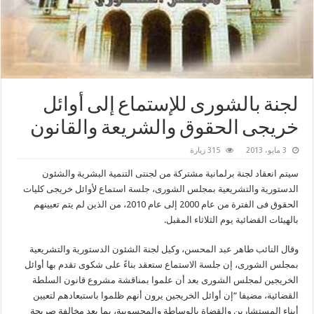
لجنة بالشورى للإستماع إلى أوائل
خريجى الحقوق والشريعة والقانون
3 مايو، 2013
315 زيارة
سيتم انعقاد لجنة برلمانية مشتركة من لجنتى التنمية البشرية والشئون
الدستورية والتشريعية بمجلس الشورى، جلسة استماع لأوائل خريجى كليات
الحقوق فى الفترة من عام 2000 إلى عام 2010، من الذين لم يتم تعيينهم
بالهيئات القضائية يوم الثلاثاء المقبل.
وقال النائب طاهر عبد المحسن، وكيل لجنة الشئون الدستورية والتشريعية
بمجلس الشورى، إن جلسة الاستماع ستعقد بناءً على شكوى تقدم بها أوائل
الخريجين لمجلس الشورى بعد أن علموا بمناقشة مشروع قانون السلطة
القضائية، مضيفا “إن أوائل الخريجين يرون أنهم ظلموا باستبعادهم لتعيين
أبناء المستشارين والقضاة بالوساطة والمحسوبية، بما يعد مخالفة صريحة