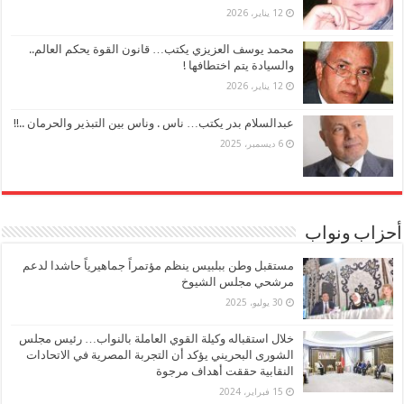
12 يناير، 2026
محمد يوسف العزيزي يكتب… قانون القوة يحكم العالم..
والسيادة يتم اختطافها !
12 يناير، 2026
عبدالسلام بدر يكتب… ناس . وناس بين التبذير والحرمان ..!!
6 ديسمبر، 2025
أحزاب ونواب
مستقبل وطن ببلبيس ينظم مؤتمراً جماهيرياً حاشدا لدعم
مرشحي مجلس الشيوخ
30 يوليو، 2025
خلال استقباله وكيلة القوي العاملة بالنواب… رئيس مجلس
الشورى البحريني يؤكد أن التجربة المصرية في الاتحادات
النقابية حققت أهداف مرجوة
15 فبراير، 2024