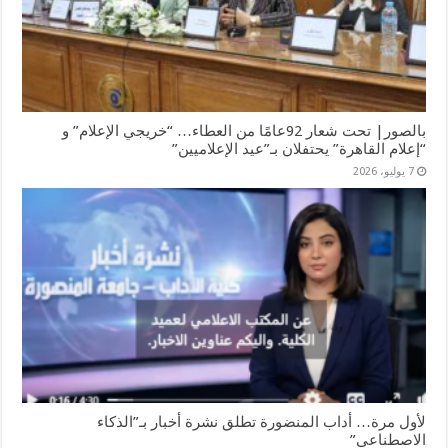
بالصور| تحت شعار 92عامًا من العطاء… “خريجي الإعلام” و
“إعلام القاهرة” يحتفلان بـ”عيد الإعلاميين”
7 يوليو، 2026
لأول مرة… أداب المنضورة تطلق نشرة أخبار بـ”الذكاء
الاصطناعي”