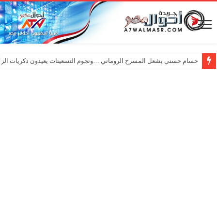
حسام حسني يشعل المسرح الروماني …ونجوم التسعينات يعيدون ذكريات الزم