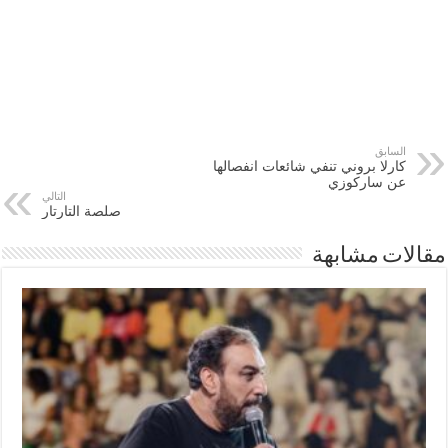
السابق
كارلا بروني تنفي شائعات انفصالها
عن ساركوزي
التالي
صلصة التارتار
مقالات مشابهة