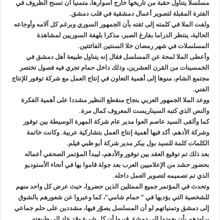
مسلسلا يتناول حقبة من تاريخها خارج أسوارها، متمنيا أن تسنح الظروف في
الفترة المقبلة لتصوير أعمال دمشقية في قلب دمشق
.
ولفت الملا في كلمته إلى ثقته بأن الجمهور السوري وبرغم كل آلامه وأوجاعه
الحالية، ينتظر الدراما بفارغ الصبر، مذكرا بلهفة السوريين لمشاهدة
المسلسلات في شهر رمضان خلا السنتين الفائتتين
.
وأعطى الملا لمحة عن المسلسل فقال إنه يتناول طبيعة أهل دمشق في
الخمسينات من القرن العشرين، وذلك داخل حمام تجري فيه فصول تختصر
مجتمع الشام، منوها إلى أهمية التعاون في إنتاج العمل مع شركة توفور للإنتاج
الفني
.
ووعد الملا الجمهور العربي بنجاح منقطع النظير مشددا على أهمية الفكرة
والنص الذي كتبه السيناريست المعروف كمال مرة
.
كما وألقى السيد عاصم العوا مدير عام شركة المهرة الوسيطة بين توفور
وشركة الأدهم، أكد فيها أهمية إنتاج العمل بتشاركية عربية. وكانت خاتمة
الكلمات كلمة للسيد بول بيكر مدير شركة أبو ظبي فيلم
.
بعد ذلك تم توقيع العقد بين توفور والأدهم، ليبدأ المؤتمر الصحفي أعماله
بحضور حشد من الإعلاميين العرب بعد جولة قاموا بها في أنحاء الأستوديو
الذي تم تصميمه لتصوير العمل داخله
.
وتحدث في المؤتمر جميع الممثلين الذين حضروا، حيث عرض كل واحد منهم
للشخصية التي يؤديها في ” حمام شامي”، كما وعبروا عن شعورهم بالشوق
إلى دمشق وتمنياتهم لو أن المسلسل يصوّر فيها، مشددين على حلم جماعي
يراودهم بأن يعودوا إلى دمشق فيروا أن كل شيء وقد عاد إلى طبيعته