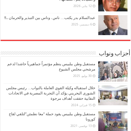
12 يناير، 2026
عبدالسلام بدر يكتب… ناس . وناس بين التبذير والحرمان ..!!
6 ديسمبر، 2025
أحزاب ونواب
مستقبل وطن ببلبيس ينظم مؤتمراً جماهيرياً حاشدا لدعم
مرشحي مجلس الشيوخ
30 يوليو، 2025
خلال استقباله وكيلة القوي العاملة بالنواب… رئيس مجلس
الشورى البحريني يؤكد أن التجربة المصرية في الاتحادات
النقابية حققت أهداف مرجوة
15 فبراير، 2024
مستقبل وطن ببلبيس يقود حملة “معا نطمئن”لتلقي لقاح
كورونا
13 نوفمبر، 2021