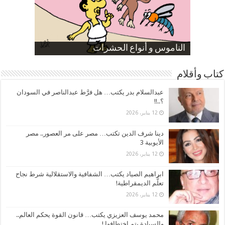
صورة كاركاتيرية
صورة كاركاتيرية
الناموس و أنواع الحشرات
الموظفين بعد ارتفاع الأسعار
ارتفاع نسبة الطلاق في مصر
كتاب وأقلام
عبدالسلام بدر يكتب… هل فرَّط عبدالناصر في السودان
؟..!!
12 يناير، 2026
دينا شرف الدين تكتب… مصر على مر العصور.. مصر
الأيوبية 3
12 يناير، 2026
ابراهيم الصياد يكتب… الشفافية والاستقلالية شرط نجاح
تعلُّم الديمقراطية!
12 يناير، 2026
محمد يوسف العزيزي يكتب… قانون القوة يحكم العالم..
والسيادة يتم اختطافها !