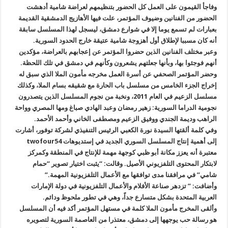
وفاجأ القيمون على العمل كل الحضور بتنظيمهم لعراضة شامية أدهشت
الحضور من الفنانين وضيوف المؤتمر، علت فيها الأهازيج الدمشقية القديمة
بعبارات لم تسمع يوما إلا في شوارع دمشق، ليسجل لهذا المسلسل سابقة
أنه كان مسببا لإطلاق أول أهزوجة شامية عتيقة خارج الحدود السورية
.
وعبر مختلف الفنانين الذين حضروا المؤتمر عن إعجابهم بالعراضة، مؤكدين
أنهم فوجئوا بها، وبأنها جعلتهم يشعرون وكأنهم في دمشق في تلك اللحظة
.
وحضر المؤتمر الصحفي عن أسرة العمل مخرجه مأمون الملا الذي سبق له
إخراج الجزء الخامس من مسلسل باب الحارة مع شقيقه بسام الملا، وكذلك
مسلسل الزعيم في العام 2011، ونخبة من نجوم المسلسل الذين يتصدرون
نجومية الدراما السورية: زهير رمضان وعبد الهادي صباغ ومها المصري وواحة
الراهب وديمة الجندي ووفيق الزعيم ومصطفى الخاني وأحمد الأحمد
.
وفي كلمة ألقتها السيدة نورة الكعبي الرئيس التنفيذي لشركة توفور، أشارت
إلى أهمية إنتاج المسلسل السوري الجديد في إستديوهات
twofour54
معتبرة أنه يعزز مكانة أبو ظبي كوجهة مهمة للإنتاج في المنطقة وكمركز
لابتكار المحتوى التلفزيوني الأصيل. وقالت: “يثبت اختيار تصوير “حمام
شامي” في مرافقنا مدى توافقها مع الأعمال التلفزيونية المهمة
.”
وأضافت: ” تزدهر صناعة الأفلام والأعمال التلفزيونية في دولة الإمارات
العربية المتحدة بشكل متسارع جداً، وهي في تطور ملحوظ ودائم
.
وألقى المخرج مأمون الملا كلمة في مستهل المؤتمر أكد فيه أن المسلسل
هو رسالة حب يوجهها إلى دمشق، معتذرا من العاصمة السورية لتصويره