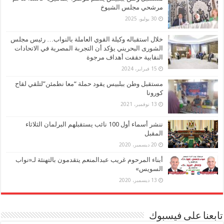
مرشحي مجلس الشيوخ
30 يوليو، 2025
خلال استقباله وكيلة القوي العاملة بالنواب… رئيس مجلس
الشورى البحريني يؤكد أن التجربة المصرية في الاتحادات
النقابية حققت أهداف مرجوة
15 فبراير، 2024
مستقبل وطن ببلبيس يقود حملة “معا نطمئن”لتلقي لقاح
كورونا
13 نوفمبر، 2021
ننشر أسماء أول 100 نائب يستقبلهم البرلمان الثلاثاء
المقبل
20 ديسمبر، 2020
أبناء المرحوم غريب عبدالمنعم يتقدمون بالتهنئة لـ«نواب
السويس»
13 ديسمبر، 2020
تابعنا على فيسبوك