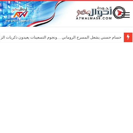
حسام حسني يشعل المسرح الروماني …ونجوم التسعينات يعيدون ذكريات الزم