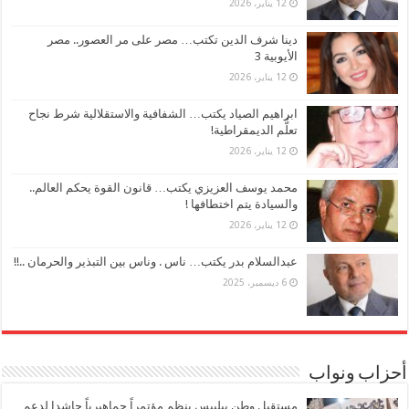
12 يناير، 2026
دينا شرف الدين تكتب… مصر على مر العصور.. مصر
الأيوبية 3
12 يناير، 2026
ابراهيم الصياد يكتب… الشفافية والاستقلالية شرط نجاح
تعلُّم الديمقراطية!
12 يناير، 2026
محمد يوسف العزيزي يكتب… قانون القوة يحكم العالم..
والسيادة يتم اختطافها !
12 يناير، 2026
عبدالسلام بدر يكتب… ناس . وناس بين التبذير والحرمان ..!!
6 ديسمبر، 2025
أحزاب ونواب
مستقبل وطن ببلبيس ينظم مؤتمراً جماهيرياً حاشدا لدعم