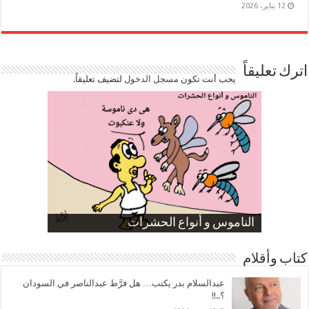
12 يناير، 2026
اترك تعليقاً
يجب أنت تكون
مسجل الدخول
لتضيف تعليقاً.
صورة كاركاتيرية
صورة كاركاتيرية
الناموس و أنواع الحشرات
الموظفين بعد ارتفاع الأسعار
ارتفاع نسبة الطلاق في مصر
كتاب وأقلام
عبدالسلام بدر يكتب… هل فرَّط عبدالناصر في السودان
؟..!!