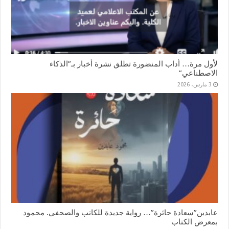
لأول مرة… أداب المنضورة تطلق نشرة أخبار بـ”الذكاء
الاصطناعي”
3 مارس، 2026
عابدين”سعادة حائرة”… رواية جديدة للكاتب والصحفي. محمود
بمعرض الكتاب