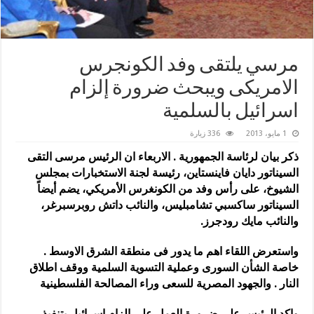
مرسي يلتقى وفد الكونجرس
الامريكى ويبحث ضرورة إلزام
اسرائيل بالسلمية
1 مايو، 2013
336 زيارة
ذكر بيان لرئاسة الجمهورية . الاربعاء ان الرئيس مرسى التقى
السيناتور دايان فاينستاين، رئيسة لجنة الاستخبارات بمجلس
الشيوخ، على رأس وفد من الكونغرس الأمريكي، يضم أيضاً
السيناتور ساكسبي تشامبليس، والنائب داتش روبرسبرغر،
والنائب مايك رودجرز.
واستعرض اللقاء اهم ما يدور فى منطقة الشرق الاوسط .
خاصة الشأن السورى وعملية التسوية السلمية ووقف اطلاق
النار . والجهود المصرية للسعى وراء المصالحة الفلسطينية
واكد الرئيس على ضرورة
العمل على إلزام إسرائيل بتنفيذ