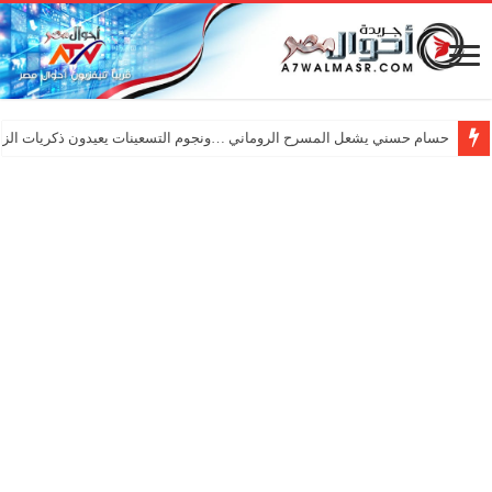
حسام حسني يشعل المسرح الروماني …ونجوم التسعينات يعيدون ذكريات الزم