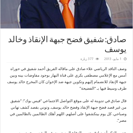
صادق: شفيق فضح جبهة الإنقاذ وخالد
يوسف
1 مايو، 2013
377 زيارة
وصف الناقد الرياضي علاء صادق على ماقاله الفريق أحمد شفيق في حوراه
أمس مع الإعلامي مصطفى بكري على قناة النهار بوجود مفاوضات بينه وبين
جبهة الإنقاذ للانضمام إليهم وتكوين جبهة ضد الإخوان كان المخرج خالد يوسف
طرف وسيط فيها بـ “الفضيحة”
قال صادق في تدوينة له على موقع التواصل الاجتماعي “فيس بوك”: “شفيق
من غير قصد فضح جبهة الإنقاذ وفضح خالد يوسف. وتوني بقصد كشف تهاني
وصباحي. كل يوم بينكشفوا على أصلهم. اللهم أهلك الظالمين بالظالمين في
مصر”.
جدير بالذكر أن صادق يتسم بالدفاع المستميت عن الرئيس محمد مرسي