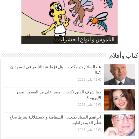
صورة كاركاتيرية
صورة كاركاتيرية
الناموس و أنواع الحشرات
الموظفين بعد ارتفاع الأسعار
ارتفاع نسبة الطلاق في مصر
كتاب وأقلام
عبدالسلام بدر يكتب… هل فرَّط عبدالناصر في السودان
؟..!!
12 يناير، 2026
دينا شرف الدين تكتب… مصر على مر العصور.. مصر
الأيوبية 3
12 يناير، 2026
ابراهيم الصياد يكتب… الشفافية والاستقلالية شرط نجاح
تعلُّم الديمقراطية!
12 يناير، 2026