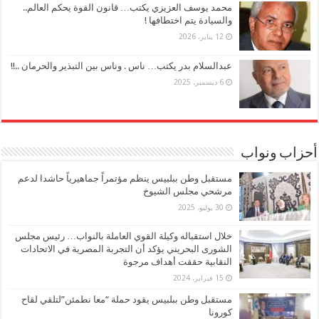
محمد يوسف العزيزي يكتب… قانون القوة يحكم العالم..
والسيادة يتم اختطافها !
12 يناير، 2026
عبدالسلام بدر يكتب… ناس . وناس بين التبذير والحرمان ..!!
6 ديسمبر، 2025
أحزاب ونواب
مستقبل وطن ببلبيس ينظم مؤتمراً جماهيرياً حاشدا لدعم
مرشحي مجلس الشيوخ
30 يوليو، 2025
خلال استقباله وكيلة القوي العاملة بالنواب… رئيس مجلس
الشورى البحريني يؤكد أن التجربة المصرية في الاتحادات
النقابية حققت أهداف مرجوة
15 فبراير، 2024
مستقبل وطن ببلبيس يقود حملة “معا نطمئن”لتلقي لقاح
كورونا