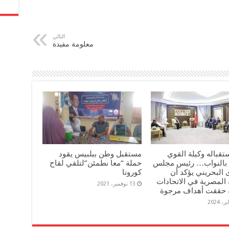
التالي
معلومة مفيدة
تقباله وكيلة القوي
مستقبل وطن ببلبيس يقود
ة بالنواب… رئيس مجلس
حملة “معا نطمئن”لتلقي لقاح
البحريني يؤكد أن
كورونا
 المصرية في الاتحادات
13 نوفمبر، 2021
ية حققت أهداف مرجوة