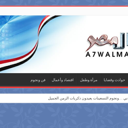
حوادث وقضايا
مرأة وطفل
اقتصاد وأعمال
فن ونجوم
 …ونجوم التسعينات يعيدون ذكريات الزمن الجميل