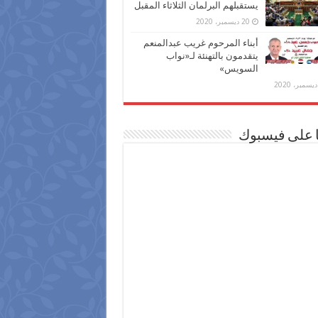
يستقبلهم البرلمان الثلاثاء المقبل
20 ديسمبر، 2020
أبناء المرحوم غريب عبدالمنعم
يتقدمون بالتهنئة لـ«نواب
السويس»
ا على فيسبوك