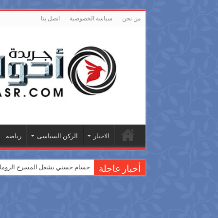
من نحن
سياسة الخصوصية
اتصل بنا
الاخبار
الركن السياسى
رياضة
حسام حسني يشعل المسرح الروماني
أخبار عاجلة