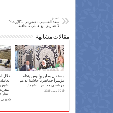
السابق
سعد الحسينى : عضويتى بـ”الإرشاد”
لا تتعارض مع عملى كمحافظ
مقالات مشابهة
مستقبل وطن ببلبيس ينظم
خلال اس
مؤتمراً جماهيرياً حاشدا لدعم
العامل
مرشحي مجلس الشيوخ
الشورى 
التجربة
30 يوليو، 2025
النقاب
15 فبراير، 2024