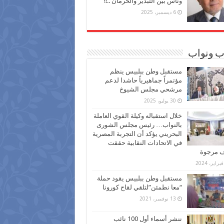
وناس بين التبذير والحرمان ..!!
6 ديسمبر، 2025
ب ونواب
مستقبل وطن ببلبيس ينظم
مؤتمراً جماهيرياً حاشدا لدعم
مرشحي مجلس الشيوخ
30 يوليو، 2025
خلال استقباله وكيلة القوي العاملة
بالنواب… رئيس مجلس الشورى
البحريني يؤكد أن التجربة المصرية
في الاتحادات النقابية حققت
ف مرجوة
مستقبل وطن ببلبيس يقود حملة
“معا نطمئن”لتلقي لقاح كورونا
13 نوفمبر، 2021
ننشر أسماء أول 100 نائب