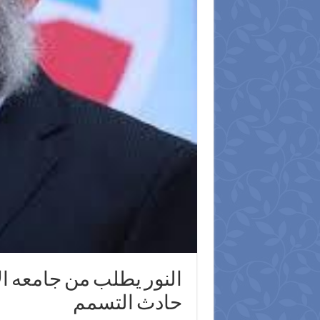
النور يطلب من جامعه ال
حادث التسمم