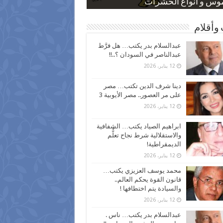
 كاركاتيرية
 كاركاتيرية
موس و أنواع الحشرات
ظفين بعد ارتفاع الأسعار
اع نسبة الطلاق في مصر
وأقلام
عبدالسلام بدر يكتب… هل فرَّط
عبدالناصر في السودان ؟..!!
12 يناير، 2026
دينا شرف الدين تكتب… مصر
على مر العصور.. مصر الأيوبية 3
12 يناير، 2026
ابراهيم الصياد يكتب… الشفافية
والاستقلالية شرط نجاح تعلُّم
الديمقراطية!
12 يناير، 2026
محمد يوسف العزيزي يكتب…
قانون القوة يحكم العالم..
والسيادة يتم اختطافها !
12 يناير، 2026
عبدالسلام بدر يكتب… ناس .