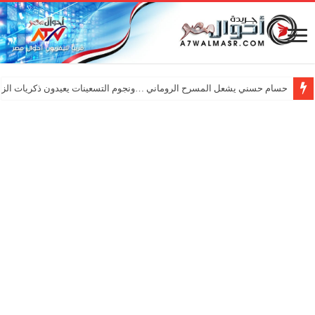
حسام حسني يشعل المسرح الروماني …ونجوم التسعينات يعيدون ذكريات الزم