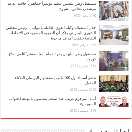
مستقبل وطن ببلبيس ينظم مؤتمراً جماهيرياً حاشدا لدعم
مرشحي مجلس الشيوخ
30 يوليو، 2025
خلال استقباله وكيلة القوي العاملة بالنواب… رئيس مجلس
الشورى البحريني يؤكد أن التجربة المصرية في الاتحادات
النقابية حققت أهداف مرجوة
15 فبراير، 2024
مستقبل وطن ببلبيس يقود حملة “معا نطمئن”لتلقي لقاح
كورونا
13 نوفمبر، 2021
ننشر أسماء أول 100 نائب يستقبلهم البرلمان الثلاثاء
المقبل
20 ديسمبر، 2020
أبناء المرحوم غريب عبدالمنعم يتقدمون بالتهنئة لـ«نواب
السويس»
13 ديسمبر، 2020
تابعنا على فيسبوك