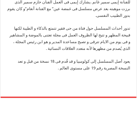
للفنانة إيمى سمير غانم .يشارك إيمى فى العمل الفنان حازم سمير الذى
برزت موهبته بعد عرض مسلسل فى غمضة عين” مع الفنانة أنغام”و كان يقوم
بدور الطبيب النفسى.
تدور أحداث المسلسل حول فتاة من حى فقير تتمتع بالذكاء و الطيبة لكنها
قبيحة المظهر و تتيح لها الظروف العمل فى مجلة تعتنى بالموضة و المشاهير
و فى يوم من الايام تترقى و تصبح مساعدة المدير و هو ابن رئيس المجلة ،
الذى يُصدم من مظهرها لأنه متعدد العلاقات النسائية .
يعود أصل المسلسل إلى كولومبيا و قد قُدم فى 18 نسخة من قبل و تعد
النسخة المصرية رقم 19 على مستوى العالم .