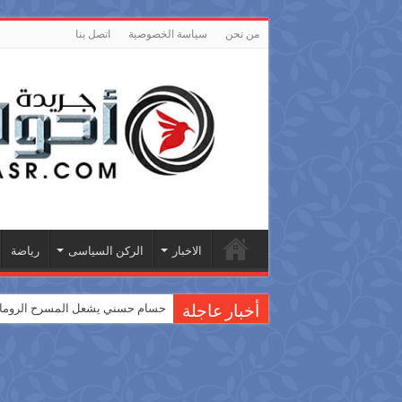
من نحن
سياسة الخصوصية
اتصل بنا
الاخبار
الركن السياسى
رياضة
حسام حسني يشعل المسرح الروماني
أخبار عاجلة