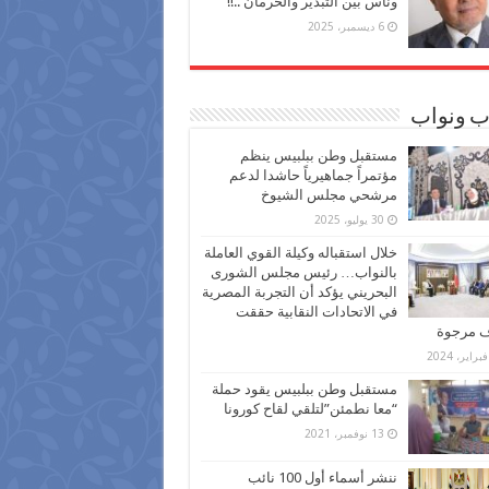
وناس بين التبذير والحرمان ..!!
6 ديسمبر، 2025
ب ونواب
مستقبل وطن ببلبيس ينظم
مؤتمراً جماهيرياً حاشدا لدعم
مرشحي مجلس الشيوخ
30 يوليو، 2025
خلال استقباله وكيلة القوي العاملة
بالنواب… رئيس مجلس الشورى
البحريني يؤكد أن التجربة المصرية
في الاتحادات النقابية حققت
ف مرجوة
مستقبل وطن ببلبيس يقود حملة
“معا نطمئن”لتلقي لقاح كورونا
13 نوفمبر، 2021
ننشر أسماء أول 100 نائب