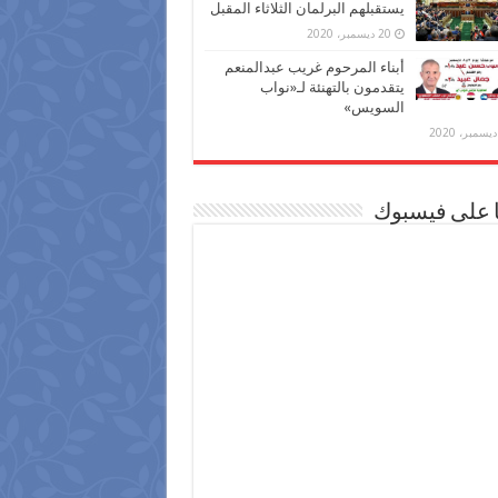
يستقبلهم البرلمان الثلاثاء المقبل
20 ديسمبر، 2020
أبناء المرحوم غريب عبدالمنعم
يتقدمون بالتهنئة لـ«نواب
السويس»
ا على فيسبوك