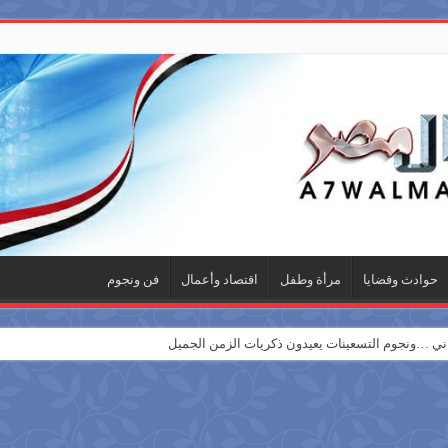
حوادث وقضايا
مرأة وطفل
اقتصاد وأعمال
فن ونجوم
 …ونجوم التسعينات يعيدون ذكريات الزمن الجميل