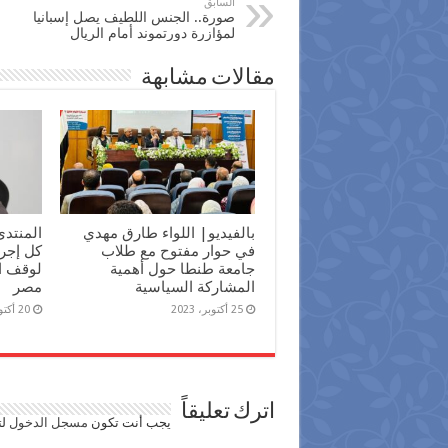
السابق
صورة.. الجنس اللطيف يصل إسبانيا
لمؤازرة دورتموند أمام الريال
مقالات مشابهة
بالفيديو| اللواء طارق مهدي
المنتدى
في حوار مفتوح مع طلاب
كل إجرا
جامعة طنطا حول أهمية
لوقف ا
المشاركة السياسية
مصر
25 أكتوبر، 2023
20 أكتوبر، 2023
اترك تعليقاً
يجب أنت تكون
مسجل الدخول
لت