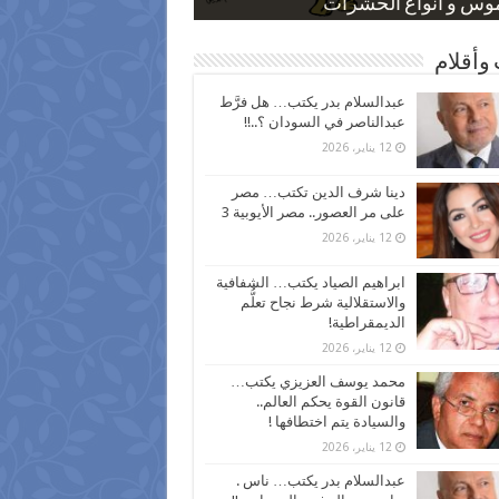
 كاركاتيرية
 كاركاتيرية
موس و أنواع الحشرات
ظفين بعد ارتفاع الأسعار
اع نسبة الطلاق في مصر
وأقلام
عبدالسلام بدر يكتب… هل فرَّط
عبدالناصر في السودان ؟..!!
12 يناير، 2026
دينا شرف الدين تكتب… مصر
على مر العصور.. مصر الأيوبية 3
12 يناير، 2026
ابراهيم الصياد يكتب… الشفافية
والاستقلالية شرط نجاح تعلُّم
الديمقراطية!
12 يناير، 2026
محمد يوسف العزيزي يكتب…
قانون القوة يحكم العالم..
والسيادة يتم اختطافها !
12 يناير، 2026
عبدالسلام بدر يكتب… ناس .