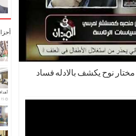
أحزا
مختار نوح يكشف بالادله فساد
أهدا
15 فبراير، 2024