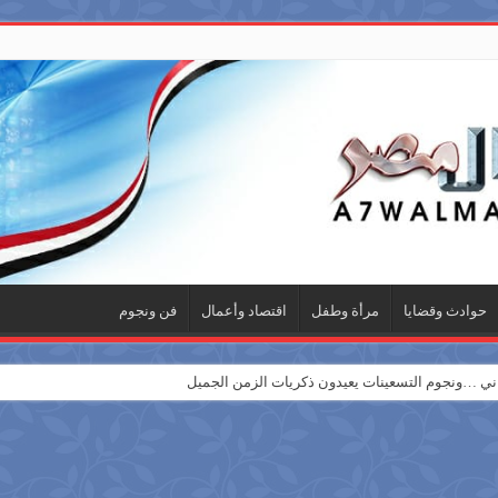
حوادث وقضايا
مرأة وطفل
اقتصاد وأعمال
فن ونجوم
 …ونجوم التسعينات يعيدون ذكريات الزمن الجميل