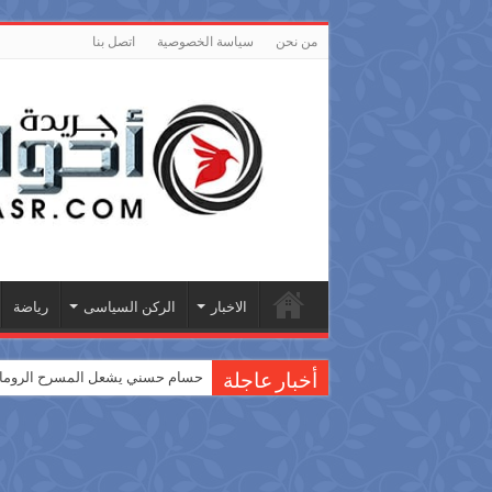
من نحن
سياسة الخصوصية
اتصل بنا
الاخبار
الركن السياسى
رياضة
حسام حسني يشعل المسرح الروماني
أخبار عاجلة