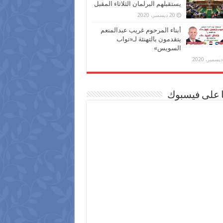
يستقبلهم البرلمان الثلاثاء المقبل
20 ديسمبر، 2020
أبناء المرحوم غريب عبدالمنعم
يتقدمون بالتهنئة لـ«نواب
السويس»
ا على فيسبوك