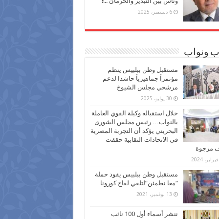
وناس بين التبذير والحرمان ..!!
6 ديسمبر، 2025
ب ونواب
مستقبل وطن ببلبيس ينظم
مؤتمراً جماهيرياً حاشدا لدعم
مرشحي مجلس الشيوخ
30 يوليو، 2025
خلال استقباله وكيلة القوي العاملة
بالنواب… رئيس مجلس الشورى
البحريني يؤكد أن التجربة المصرية
في الاتحادات النقابية حققت
ف مرجوة
مستقبل وطن ببلبيس يقود حملة
“معا نطمئن”لتلقي لقاح كورونا
13 نوفمبر، 2021
ننشر أسماء أول 100 نائب