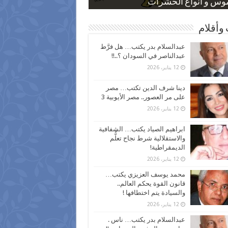
 كاركاتيرية
 كاركاتيرية
موس و أنواع الحشرات
ظفين بعد ارتفاع الأسعار
اع نسبة الطلاق في مصر
وأقلام
عبدالسلام بدر يكتب… هل فرَّط
عبدالناصر في السودان ؟..!!
12 يناير، 2026
دينا شرف الدين تكتب… مصر
على مر العصور.. مصر الأيوبية 3
12 يناير، 2026
ابراهيم الصياد يكتب… الشفافية
والاستقلالية شرط نجاح تعلُّم
الديمقراطية!
12 يناير، 2026
محمد يوسف العزيزي يكتب…
قانون القوة يحكم العالم..
والسيادة يتم اختطافها !
12 يناير، 2026
عبدالسلام بدر يكتب… ناس .