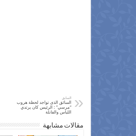
السابق
السائق الذى تواجد لحظة هروب
“مرسي” : الرئيس كان يرتدي
اللباس والفانلة
مقالات مشابهة