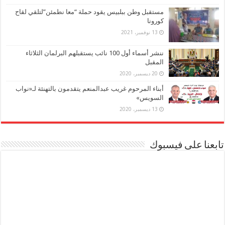
مستقبل وطن ببلبيس يقود حملة “معا نطمئن”لتلقي لقاح
كورونا
13 نوفمبر، 2021
ننشر أسماء أول 100 نائب يستقبلهم البرلمان الثلاثاء
المقبل
20 ديسمبر، 2020
أبناء المرحوم غريب عبدالمنعم يتقدمون بالتهنئة لـ«نواب
السويس»
13 ديسمبر، 2020
تابعنا على فيسبوك