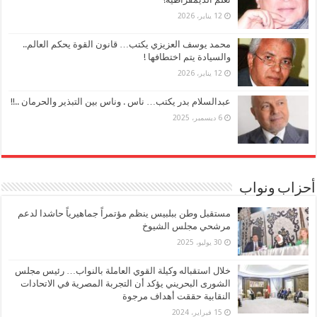
12 يناير، 2026
محمد يوسف العزيزي يكتب… قانون القوة يحكم العالم..
والسيادة يتم اختطافها !
12 يناير، 2026
عبدالسلام بدر يكتب… ناس . وناس بين التبذير والحرمان ..!!
6 ديسمبر، 2025
أحزاب ونواب
مستقبل وطن ببلبيس ينظم مؤتمراً جماهيرياً حاشدا لدعم
مرشحي مجلس الشيوخ
30 يوليو، 2025
خلال استقباله وكيلة القوي العاملة بالنواب… رئيس مجلس
الشورى البحريني يؤكد أن التجربة المصرية في الاتحادات
النقابية حققت أهداف مرجوة
15 فبراير، 2024