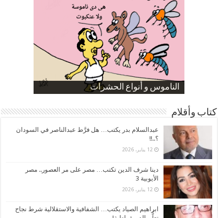
صورة كاركاتيرية
صورة كاركاتيرية
الناموس و أنواع الحشرات
الموظفين بعد ارتفاع الأسعار
ارتفاع نسبة الطلاق في مصر
كتاب وأقلام
عبدالسلام بدر يكتب… هل فرَّط عبدالناصر في السودان
؟..!!
12 يناير، 2026
دينا شرف الدين تكتب… مصر على مر العصور.. مصر
الأيوبية 3
12 يناير، 2026
ابراهيم الصياد يكتب… الشفافية والاستقلالية شرط نجاح
تعلُّم الديمقراطية!