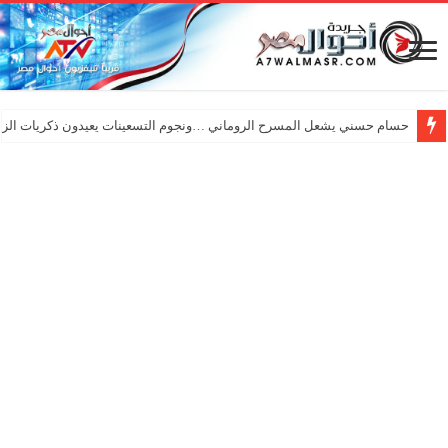
حسام حسني يشعل المسرح الروماني …ونجوم التسعينات يعيدون ذكريات الزم