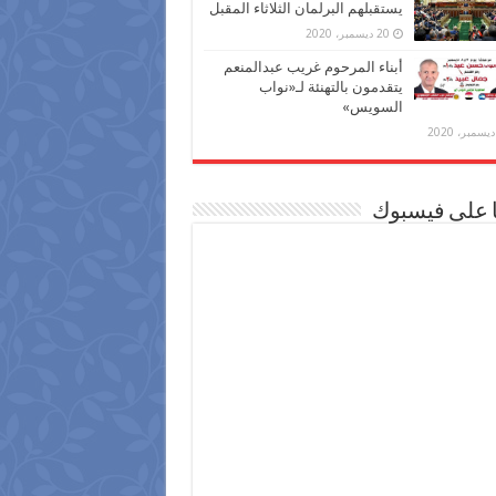
يستقبلهم البرلمان الثلاثاء المقبل
20 ديسمبر، 2020
أبناء المرحوم غريب عبدالمنعم
يتقدمون بالتهنئة لـ«نواب
السويس»
ا على فيسبوك