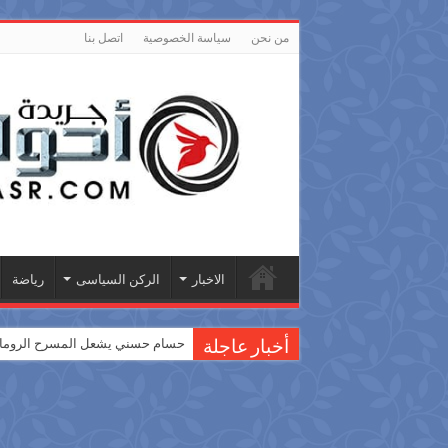
من نحن
سياسة الخصوصية
اتصل بنا
الاخبار
الركن السياسى
رياضة
حسام حسني يشعل المسرح الروماني
أخبار عاجلة