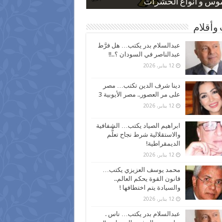
 كاركاتيرية
 كاركاتيرية
موس و أنواع الحشرات
ظفين بعد ارتفاع الأسعار
اع نسبة الطلاق في مصر
وأقلام
عبدالسلام بدر يكتب… هل فرَّط
عبدالناصر في السودان ؟..!!
12 يناير، 2026
دينا شرف الدين تكتب… مصر
على مر العصور.. مصر الأيوبية 3
12 يناير، 2026
ابراهيم الصياد يكتب… الشفافية
والاستقلالية شرط نجاح تعلُّم
الديمقراطية!
12 يناير، 2026
محمد يوسف العزيزي يكتب…
قانون القوة يحكم العالم..
والسيادة يتم اختطافها !
12 يناير، 2026
عبدالسلام بدر يكتب… ناس .