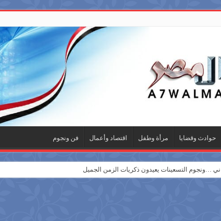
حوادث وقضايا
مرأة وطفل
اقتصاد وأعمال
فن ونجوم
 …ونجوم التسعينات يعيدون ذكريات الزمن الجميل