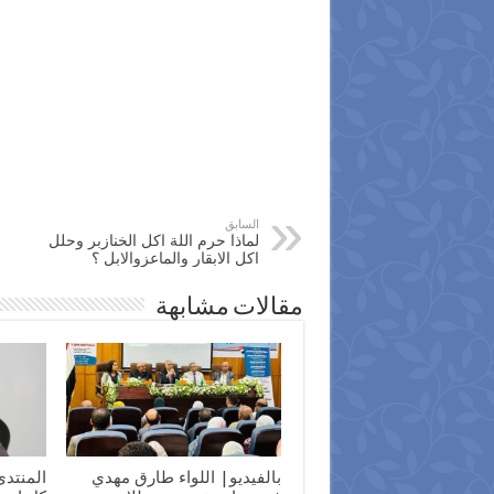
السابق
لماذا حرم اللة اكل الخنازبر وحلل
اكل الابقار والماعزوالابل ؟
مقالات مشابهة
بالفيديو| اللواء طارق مهدي
المنتدى