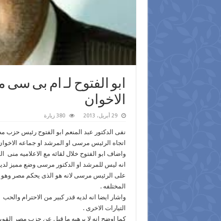
ابو الفتوح لـ ام بى سى 
الاخوان
29 أبريل، 2013
380 زيارة
نفى الدكتور عبد المنعم ابو الفتوح رئيس حزب م
اتجاه الرئيس مرسى او المرشد او جماعه الاخوا
واضاف ابو الفتوح خلال لقائه مع الاعلاميه منى 
انه ليس للمرشد او الدكتور مرسى وضع مميز لديه
على الرئيس مرسى لانه هو الذى يحكم مصر وهو ال
المختلفه .
واشار ايضا انه لديه قدر كبير من الاحترام وال
التيارات الاخرى .
كما اوضح انه لا يرهبه ما قيل عن حزب مصر القويه