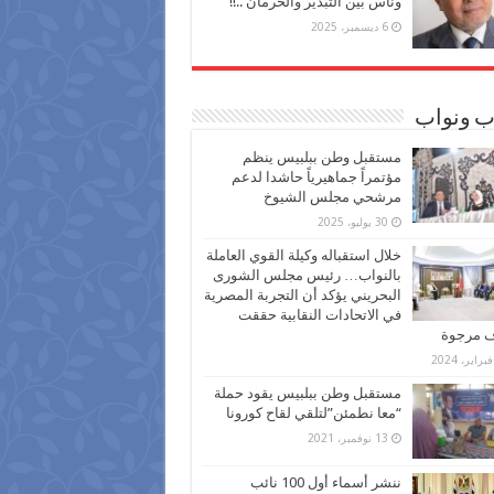
وناس بين التبذير والحرمان ..!!
6 ديسمبر، 2025
ب ونواب
مستقبل وطن ببلبيس ينظم
مؤتمراً جماهيرياً حاشدا لدعم
مرشحي مجلس الشيوخ
30 يوليو، 2025
خلال استقباله وكيلة القوي العاملة
بالنواب… رئيس مجلس الشورى
البحريني يؤكد أن التجربة المصرية
في الاتحادات النقابية حققت
ف مرجوة
مستقبل وطن ببلبيس يقود حملة
“معا نطمئن”لتلقي لقاح كورونا
13 نوفمبر، 2021
ننشر أسماء أول 100 نائب