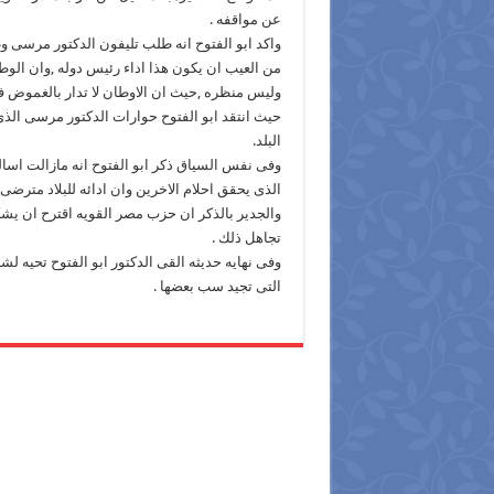
عن مواقفه .
واكد ابو الفتوح انه طلب تليفون الدكتور مرسى 
من العيب ان يكون هذا اداء رئيس دوله ,وان الو
وليس منظره ,حيث ان الاوطان لا تدار بالغموض ف
حيث انتقد ابو الفتوح حوارات الدكتور مرسى الذ
البلد.
وفى نفس السياق ذكر ابو الفتوح انه مازالت ا
الذى يحقق احلام الاخرين وان ادائه للبلاد مترضى 
والجدير بالذكر ان حزب مصر القويه اقترح ان ي
تجاهل ذلك .
وفى نهايه حديثه القى الدكتور ابو الفتوح تحيه 
التى تجيد سب بعضها .