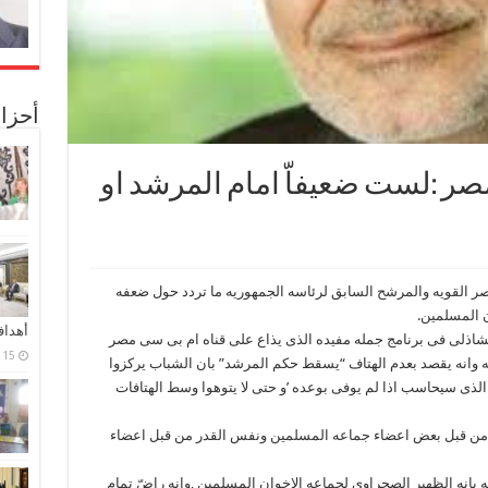
أحزا
مصر :لست ضعيفاّ امام المرشد او
صر القويه والمرشح السابق لرئاسه الجمهوريه ما تردد حول ضعفه
ن المسلمين.
أهدا
الشاذلى فى برنامج جمله مفيده الذى يذاع على قناه ام بى سى مصر
15 فبراير، 2024
 وانه يقصد بعدم الهتاف “يسقط حكم المرشد” بان الشباب يركزوا
ذى سيحاسب اذا لم يوفى بوعده ’و حتى لا يتوهوا وسط الهتافات
حب من قبل بعض اعضاء جماعه المسلمين ونفس القدر من قبل اعضاء
 بانه الظهير الصحراوى لجماعه الاخوان المسلمين ,وانه راضّ تمام