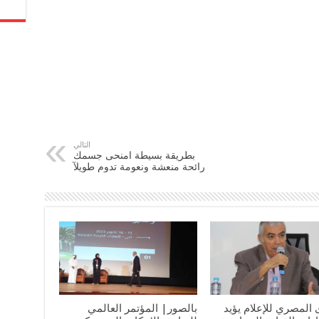
التالي
بطريقة بسيطة امنحى جسمك
رائحة منعشة ونعومة تدوم طويلآ
 المصري للإعلام يؤيد
بالصور| المؤتمر العالمي