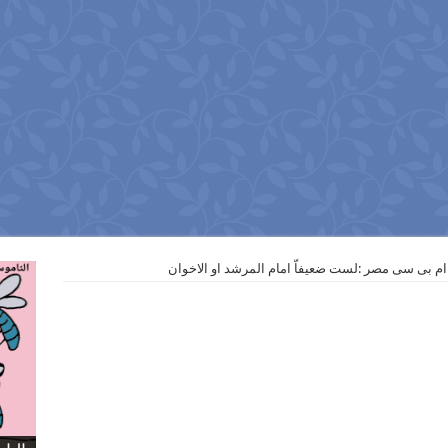
ـ ام بى سى مصر :لست ضعيفاّ امام المرشد او الاخوان