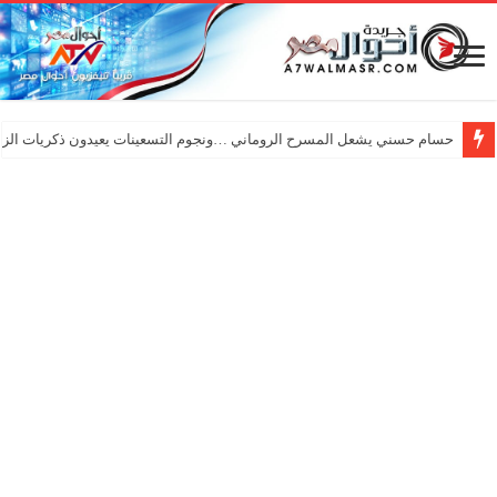
حسام حسني يشعل المسرح الروماني …ونجوم التسعينات يعيدون ذكريات الزم