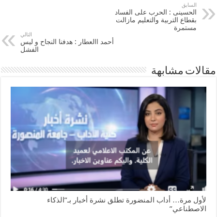
السابق
الحسينى : الحرب على الفساد
بقطاع التربية والتعليم مازالت
مستمرة
التالي
أحمد االعطار : هدفنا النجاح و ليس
الفشل
مقالات مشابهة
لأول مرة… أداب المنضورة تطلق نشرة أخبار بـ”الذكاء
الاصطناعي”