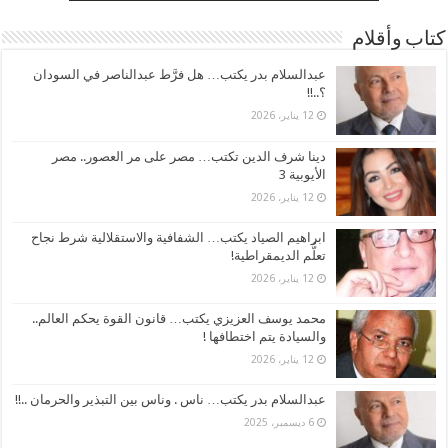
كتاب وأقلام
عبدالسلام بدر يكتب… هل فرَّط عبدالناصر في السودان
؟..!!
12 يناير، 2026
دينا شرف الدين تكتب… مصر على مر العصور.. مصر
الأيوبية 3
12 يناير، 2026
ابراهيم الصياد يكتب… الشفافية والاستقلالية شرط نجاح
تعلُّم الديمقراطية!
12 يناير، 2026
محمد يوسف العزيزي يكتب… قانون القوة يحكم العالم..
والسيادة يتم اختطافها !
12 يناير، 2026
عبدالسلام بدر يكتب… ناس . وناس بين التبذير والحرمان ..!!
6 ديسمبر، 2025