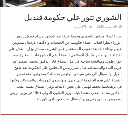
الشوري تثور علي حكومة قنديل
29 أبريل، 2013
373 زيارة
شن أعضاء مجلس الشوري هجوما عنيفا ضد الدكتور هشام قنديل رئيس
الوزراء نظرا لغياب أعضاء حكومته عن الجلسات والأكتفاء بارسال مندوبين
عنهم ،وجاء ذلك بعد تعقيب المستشار عمر الشريف ،ممثل وزارة العدل علي
الاتفاقية بين مصر والبنك الاسلامي للتمية لدعم المشروعات الصغيرة وبعد
حوار طويل ومناقشة ساخنة في هذا السياق قال الدكتور محمد الصغير عن
حزب البناء والتنمية لقد طال صبر رئيس المجلس علي الحكومة لقد طفح
الكيل ،والسؤال الي متي سيبقي الرئيس هذه الحكومة ونريد منه نفس
الغضبة علي هذه الحكومة التي لانري منها سوي الهمسات والضحكات وكأنها
في نزهة.فيما تحفظ فهمي علي بعض الألفاظ .وفي السياق نفسه عقب
الدكتور محمد الفقي منتقدا غياب وزير التعاون الدولي قائلا “في وزير مريض
ده مريض ماشي وفي وزير استقال طب فين باقي الوزراء