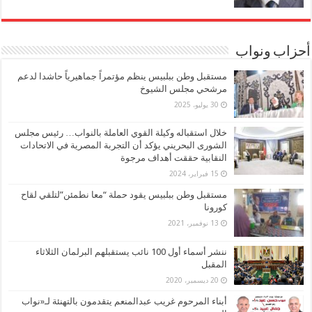
أحزاب ونواب
مستقبل وطن ببلبيس ينظم مؤتمراً جماهيرياً حاشدا لدعم
مرشحي مجلس الشيوخ
30 يوليو، 2025
خلال استقباله وكيلة القوي العاملة بالنواب… رئيس مجلس
الشورى البحريني يؤكد أن التجربة المصرية في الاتحادات
النقابية حققت أهداف مرجوة
15 فبراير، 2024
مستقبل وطن ببلبيس يقود حملة “معا نطمئن”لتلقي لقاح
كورونا
13 نوفمبر، 2021
ننشر أسماء أول 100 نائب يستقبلهم البرلمان الثلاثاء
المقبل
20 ديسمبر، 2020
أبناء المرحوم غريب عبدالمنعم يتقدمون بالتهنئة لـ«نواب