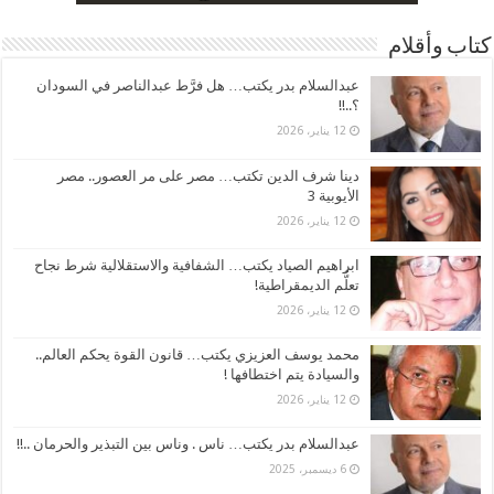
كتاب وأقلام
عبدالسلام بدر يكتب… هل فرَّط عبدالناصر في السودان
؟..!!
12 يناير، 2026
دينا شرف الدين تكتب… مصر على مر العصور.. مصر
الأيوبية 3
12 يناير، 2026
ابراهيم الصياد يكتب… الشفافية والاستقلالية شرط نجاح
تعلُّم الديمقراطية!
12 يناير، 2026
محمد يوسف العزيزي يكتب… قانون القوة يحكم العالم..
والسيادة يتم اختطافها !
12 يناير، 2026
عبدالسلام بدر يكتب… ناس . وناس بين التبذير والحرمان ..!!
6 ديسمبر، 2025