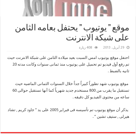
موقع ” يوتيوب ” يحتفل بعامه الثامن
على شبكة الانترنت
29 أبريل، 2013
408 زيارة
احتفل موقع يوتيوب امس السبت بعيد ميلاده الثامن على شبكة الانترنت حيث
تم رفع أول فيديو تم تحميل على يوتيوب منذ ثمانى سنوات وكانت مدته 20
ثانيه بالضبط .
موقع يوتيوب شهد تطوراً كبيراً جداً خلال السنوات الثمانى الماضيه حيث
تستقبل ما يقرب من 800 مستخدم جديد شهرياً كما أنها تستقبل حوالى 60
ساعه من محتوى الفيديو كل دقيقه .
يذكر أن موقع يوتيوب تم تأسيسه فى فبراير 2005 على يد ” جاود كريم , تشاد
هيرلى , ستيف تشين ” .