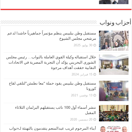
أحزاب ونواب
مستقبل وطن ببلبيس ينظم مؤتمراً جماهيرياً حاشدا لدعم
مرشحي مجلس الشيوخ
30 يوليو، 2025
خلال استقباله وكيلة القوي العاملة بالنواب… رئيس مجلس
الشورى البحريني يؤكد أن التجربة المصرية في الاتحادات
النقابية حققت أهداف مرجوة
15 فبراير، 2024
مستقبل وطن ببلبيس يقود حملة “معا نطمئن”لتلقي لقاح
كورونا
13 نوفمبر، 2021
ننشر أسماء أول 100 نائب يستقبلهم البرلمان الثلاثاء
المقبل
20 ديسمبر، 2020
أبناء المرحوم غريب عبدالمنعم يتقدمون بالتهنئة لـ«نواب