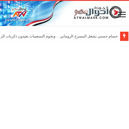
حسام حسني يشعل المسرح الروماني …ونجوم التسعينات يعيدون ذكريات الزم