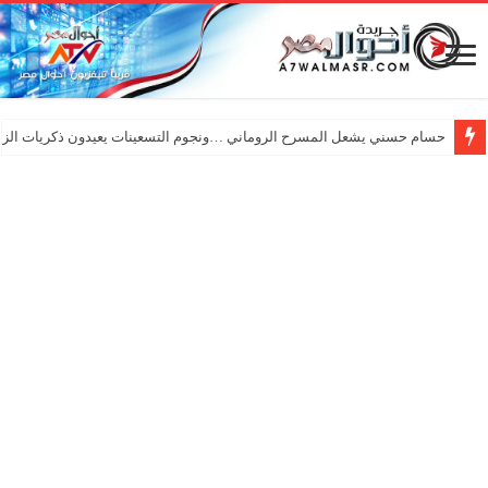
حسام حسني يشعل المسرح الروماني …ونجوم التسعينات يعيدون ذكريات الزم