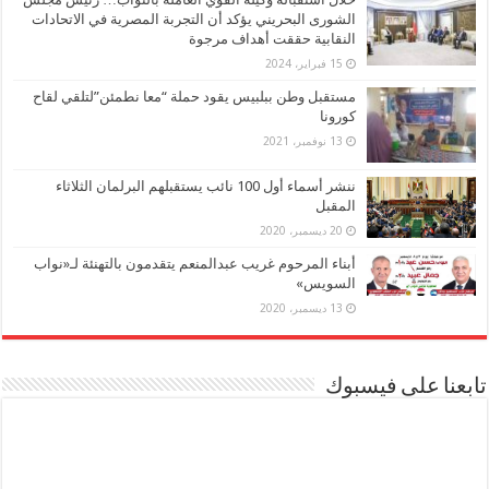
الشورى البحريني يؤكد أن التجربة المصرية في الاتحادات
النقابية حققت أهداف مرجوة
15 فبراير، 2024
مستقبل وطن ببلبيس يقود حملة “معا نطمئن”لتلقي لقاح
كورونا
13 نوفمبر، 2021
ننشر أسماء أول 100 نائب يستقبلهم البرلمان الثلاثاء
المقبل
20 ديسمبر، 2020
أبناء المرحوم غريب عبدالمنعم يتقدمون بالتهنئة لـ«نواب
السويس»
13 ديسمبر، 2020
تابعنا على فيسبوك