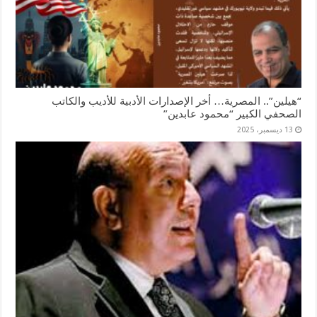
“هيلين”.. المصرية… أخر الإصدارات الأدبية للأديب والكاتب
الصحفي الكبير “محمود عابدين”
13 ديسمبر، 2025