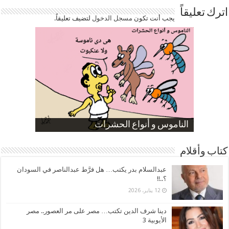
اترك تعليقاً
يجب أنت تكون
مسجل الدخول
لتضيف تعليقاً.
صورة كاركاتيرية
صورة كاركاتيرية
الناموس و أنواع الحشرات
الموظفين بعد ارتفاع الأسعار
ارتفاع نسبة الطلاق في مصر
كتاب وأقلام
عبدالسلام بدر يكتب… هل فرَّط عبدالناصر في السودان
؟..!!
12 يناير، 2026
دينا شرف الدين تكتب… مصر على مر العصور.. مصر
الأيوبية 3