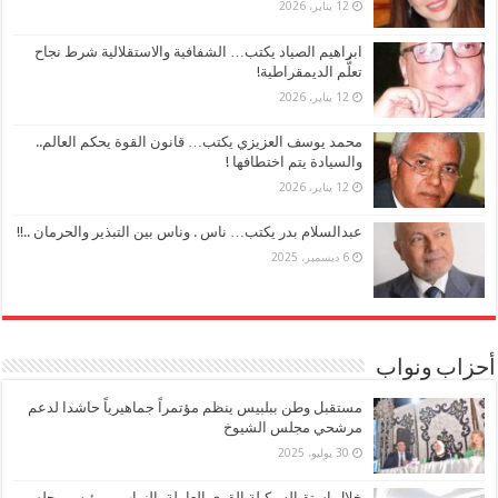
12 يناير، 2026
ابراهيم الصياد يكتب… الشفافية والاستقلالية شرط نجاح
تعلُّم الديمقراطية!
12 يناير، 2026
محمد يوسف العزيزي يكتب… قانون القوة يحكم العالم..
والسيادة يتم اختطافها !
12 يناير، 2026
عبدالسلام بدر يكتب… ناس . وناس بين التبذير والحرمان ..!!
6 ديسمبر، 2025
أحزاب ونواب
مستقبل وطن ببلبيس ينظم مؤتمراً جماهيرياً حاشدا لدعم
مرشحي مجلس الشيوخ
30 يوليو، 2025
خلال استقباله وكيلة القوي العاملة بالنواب… رئيس مجلس