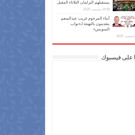
يستقبلهم البرلمان الثلاثاء المقبل
20 ديسمبر، 2020
أبناء المرحوم غريب عبدالمنعم
يتقدمون بالتهنئة لـ«نواب
السويس»
ا على فيسبوك