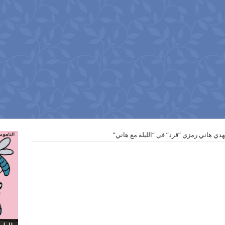
ُهدي هاني رمزي “قرد” في “الليلة مع هاني”