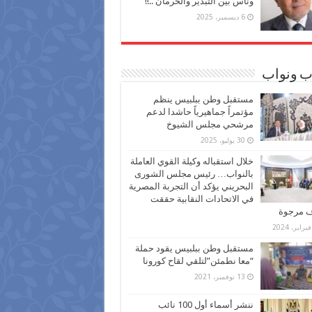
وناس بين التبذير والحرمان ..!!
6 ديسمبر، 2025
ب ونواب
مستقبل وطن ببلبيس ينظم
مؤتمراً جماهيرياً حاشدا لدعم
مرشحي مجلس الشيوخ
30 يوليو، 2025
خلال استقباله وكيلة القوي العاملة
بالنواب… رئيس مجلس الشورى
البحريني يؤكد أن التجربة المصرية
في الاتحادات النقابية حققت
ف مرجوة
مستقبل وطن ببلبيس يقود حملة
“معا نطمئن”لتلقي لقاح كورونا
13 نوفمبر، 2021
ننشر أسماء أول 100 نائب