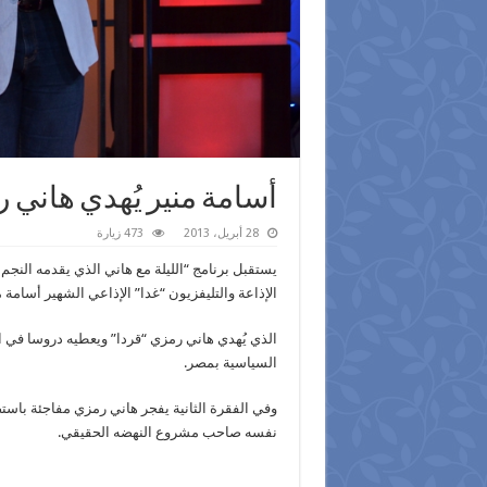
أسامة منير يُهدي هاني ر
28 أبريل، 2013
473 زيارة
الإذاعة والتليفزيون “غدا” الإذاعي الشهير أسامة م
الذي يُهدي هاني رمزي “قردا” ويعطيه دروسا في 
السياسية بمصر.
وفي الفقرة الثانية يفجر هاني رمزي مفاجئة باست
نفسه صاحب مشروع النهضه الحقيقي.