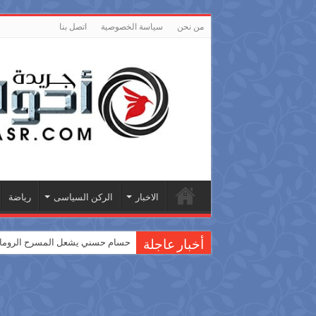
من نحن
سياسة الخصوصية
اتصل بنا
الاخبار
الركن السياسى
رياضة
حسام حسني يشعل المسرح الروماني
أخبار عاجلة