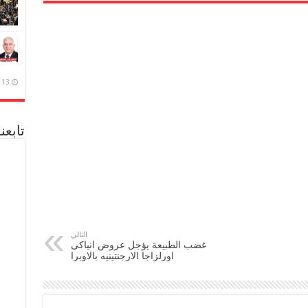
13 ديسمبر، 2020
تابعن
التالي
غضب الطبيعة يؤجل عروض انياكى
اورلزاجا الارجنتينيه بالاوبرا