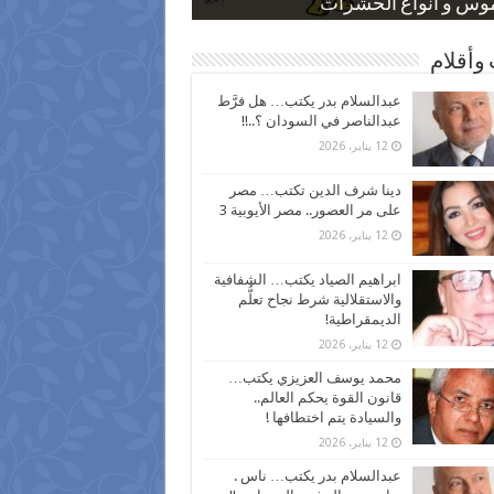
 كاركاتيرية
 كاركاتيرية
موس و أنواع الحشرات
ظفين بعد ارتفاع الأسعار
اع نسبة الطلاق في مصر
وأقلام
عبدالسلام بدر يكتب… هل فرَّط
عبدالناصر في السودان ؟..!!
12 يناير، 2026
دينا شرف الدين تكتب… مصر
على مر العصور.. مصر الأيوبية 3
12 يناير، 2026
ابراهيم الصياد يكتب… الشفافية
والاستقلالية شرط نجاح تعلُّم
الديمقراطية!
12 يناير، 2026
محمد يوسف العزيزي يكتب…
قانون القوة يحكم العالم..
والسيادة يتم اختطافها !
12 يناير، 2026
عبدالسلام بدر يكتب… ناس .