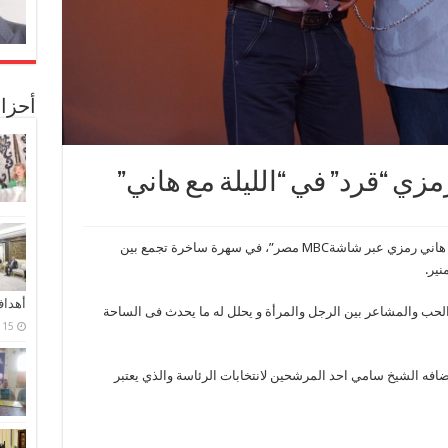
أحزا
مزي “قرد” في “الليلة مع هاني”
يستقبل برنامج “الليلة مع هاني الذي يقدمه النجم هاني رمزي عبر شاشةMBC مصر”، في سهرة ساخرة تجمع بين
نير.
أهدا
الحب والمشاعر بين الرجل والمرأة و يحلل له ما يحدث فى الساحة
15 فبراير، 2024
ضافه الشيخ سامي احد المرشحين لانتخابات الرئاسة والذي يعتبر