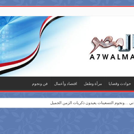
حوادث وقضايا
مرأة وطفل
اقتصاد وأعمال
فن ونجوم
 …ونجوم التسعينات يعيدون ذكريات الزمن الجميل