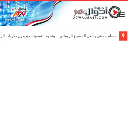
حسام حسني يشعل المسرح الروماني …ونجوم التسعينات يعيدون ذكريات الزم