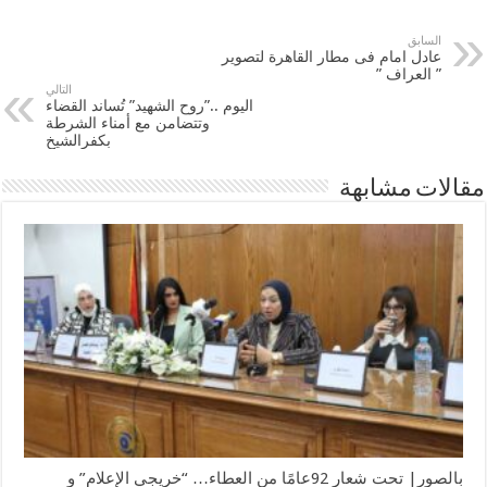
السابق
عادل امام فى مطار القاهرة لتصوير
” العراف ”
التالي
اليوم ..”روح الشهيد” تُساند القضاء
وتتضامن مع أمناء الشرطة
بكفرالشيخ
مقالات مشابهة
بالصور| تحت شعار 92عامًا من العطاء… “خريجي الإعلام” و