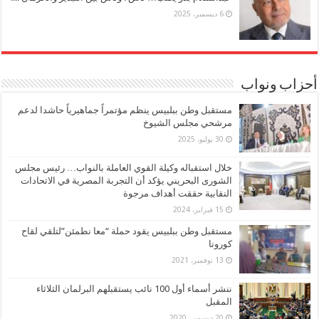
6 ديسمبر، 2025
أحزاب ونواب
مستقبل وطن ببلبيس ينظم مؤتمراً جماهيرياً حاشدا لدعم
مرشحي مجلس الشيوخ
30 يوليو، 2025
خلال استقباله وكيلة القوي العاملة بالنواب… رئيس مجلس
الشورى البحريني يؤكد أن التجربة المصرية في الاتحادات
النقابية حققت أهداف مرجوة
15 فبراير، 2024
مستقبل وطن ببلبيس يقود حملة “معا نطمئن”لتلقي لقاح
كورونا
13 نوفمبر، 2021
ننشر أسماء أول 100 نائب يستقبلهم البرلمان الثلاثاء
المقبل
20 ديسمبر، 2020