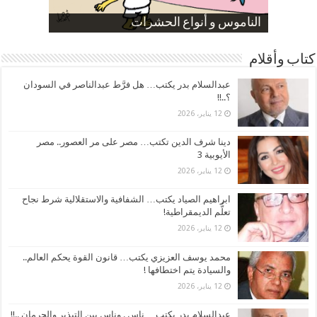
صورة كاركاتيرية
صورة كاركاتيرية
الناموس و أنواع الحشرات
الموظفين بعد ارتفاع الأسعار
ارتفاع نسبة الطلاق في مصر
كتاب وأقلام
عبدالسلام بدر يكتب… هل فرَّط عبدالناصر في السودان
؟..!!
12 يناير، 2026
دينا شرف الدين تكتب… مصر على مر العصور.. مصر
الأيوبية 3
12 يناير، 2026
ابراهيم الصياد يكتب… الشفافية والاستقلالية شرط نجاح
تعلُّم الديمقراطية!
12 يناير، 2026
محمد يوسف العزيزي يكتب… قانون القوة يحكم العالم..
والسيادة يتم اختطافها !
12 يناير، 2026
عبدالسلام بدر يكتب… ناس . وناس بين التبذير والحرمان ..!!