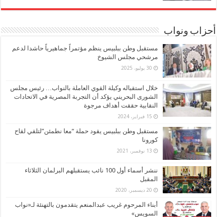
أحزاب ونواب
مستقبل وطن ببلبيس ينظم مؤتمراً جماهيرياً حاشدا لدعم
مرشحي مجلس الشيوخ
30 يوليو، 2025
خلال استقباله وكيلة القوي العاملة بالنواب… رئيس مجلس
الشورى البحريني يؤكد أن التجربة المصرية في الاتحادات
النقابية حققت أهداف مرجوة
15 فبراير، 2024
مستقبل وطن ببلبيس يقود حملة “معا نطمئن”لتلقي لقاح
كورونا
13 نوفمبر، 2021
ننشر أسماء أول 100 نائب يستقبلهم البرلمان الثلاثاء
المقبل
20 ديسمبر، 2020
أبناء المرحوم غريب عبدالمنعم يتقدمون بالتهنئة لـ«نواب
السويس»