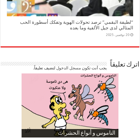
“لطيفة البقمي” ترصد تحولات الهوية وتفكك أسطورة الحب
المثالي لدى جيل الألفية وما بعده
20 نوفمبر، 2025
اترك تعليقاً
يجب أنت تكون
مسجل الدخول
لتضيف تعليقاً.
صورة كاركاتيرية
صورة كاركاتيرية
الناموس و أنواع الحشرات
الموظفين بعد ارتفاع الأسعار
ارتفاع نسبة الطلاق في مصر