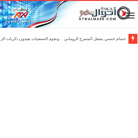
حسام حسني يشعل المسرح الروماني …ونجوم التسعينات يعيدون ذكريات الزم