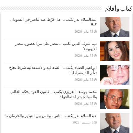
كتاب وأقلام
عبدالسلام بدر يكتب… هل فرَّط عبدالناصر في السودان
؟..!!
12 يناير، 2026
دينا شرف الدين تكتب… مصر على مر العصور.. مصر
الأيوبية 3
12 يناير، 2026
ابراهيم الصياد يكتب… الشفافية والاستقلالية شرط نجاح
تعلُّم الديمقراطية!
12 يناير، 2026
محمد يوسف العزيزي يكتب… قانون القوة يحكم العالم..
والسيادة يتم اختطافها !
12 يناير، 2026
عبدالسلام بدر يكتب… ناس . وناس بين التبذير والحرمان ..!!
6 ديسمبر، 2025