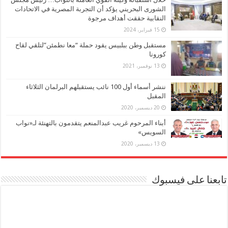
الشورى البحريني يؤكد أن التجربة المصرية في الاتحادات
النقابية حققت أهداف مرجوة
15 فبراير، 2024
مستقبل وطن ببلبيس يقود حملة “معا نطمئن”لتلقي لقاح
كورونا
13 نوفمبر، 2021
ننشر أسماء أول 100 نائب يستقبلهم البرلمان الثلاثاء
المقبل
20 ديسمبر، 2020
أبناء المرحوم غريب عبدالمنعم يتقدمون بالتهنئة لـ«نواب
السويس»
13 ديسمبر، 2020
تابعنا على فيسبوك