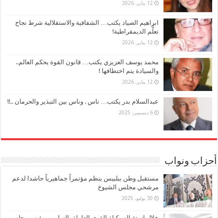
12 يناير، 2026
ابراهيم الصياد يكتب… الشفافية والاستقلالية شرط نجاح
تعلُّم الديمقراطية!
12 يناير، 2026
محمد يوسف العزيزي يكتب… قانون القوة يحكم العالم..
والسيادة يتم اختطافها !
12 يناير، 2026
عبدالسلام بدر يكتب… ناس . وناس بين التبذير والحرمان ..!!
6 ديسمبر، 2025
أحزاب ونواب
مستقبل وطن ببلبيس ينظم مؤتمراً جماهيرياً حاشدا لدعم
مرشحي مجلس الشيوخ
30 يوليو، 2025
خلال استقباله وكيلة القوي العاملة بالنواب… رئيس مجلس