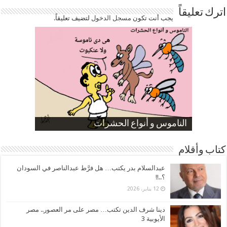
اترك تعليقاً
يجب أنت تكون
مسجل الدخول
لتضيف تعليقاً.
صورة كاركاتيرية
صورة كاركاتيرية
الناموس و أنواع الحشرات
الموظفين بعد ارتفاع الأسعار
ارتفاع نسبة الطلاق في مصر
كتاب وأقلام
عبدالسلام بدر يكتب… هل فرَّط عبدالناصر في السودان
؟..!!
12 يناير، 2026
دينا شرف الدين تكتب… مصر على مر العصور.. مصر
الأيوبية 3