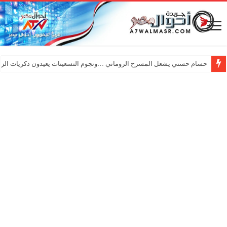
حسام حسني يشعل المسرح الروماني …ونجوم التسعينات يعيدون ذكريات الزم