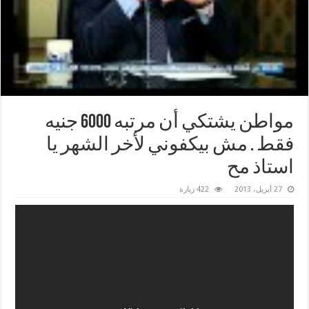
مواطن يشتكي أن مرتبه 6000 جنيه
فقط . مش بيكفوني لأخر الشهر يا
استاذ مح
27 أبريل، 2013
422 زيارة