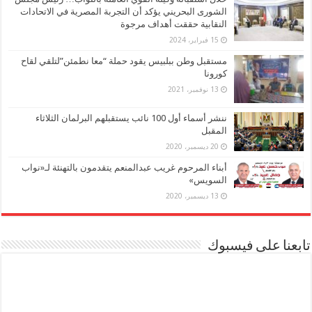
الشورى البحريني يؤكد أن التجربة المصرية في الاتحادات
النقابية حققت أهداف مرجوة
15 فبراير، 2024
مستقبل وطن ببلبيس يقود حملة “معا نطمئن”لتلقي لقاح
كورونا
13 نوفمبر، 2021
ننشر أسماء أول 100 نائب يستقبلهم البرلمان الثلاثاء
المقبل
20 ديسمبر، 2020
أبناء المرحوم غريب عبدالمنعم يتقدمون بالتهنئة لـ«نواب
السويس»
13 ديسمبر، 2020
تابعنا على فيسبوك