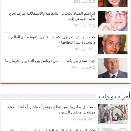
12 يناير، 2026
ابراهيم الصياد يكتب… الشفافية والاستقلالية شرط نجاح
تعلُّم الديمقراطية!
12 يناير، 2026
محمد يوسف العزيزي يكتب… قانون القوة يحكم العالم..
والسيادة يتم اختطافها !
12 يناير، 2026
عبدالسلام بدر يكتب… ناس . وناس بين التبذير والحرمان ..!!
6 ديسمبر، 2025
أحزاب ونواب
مستقبل وطن ببلبيس ينظم مؤتمراً جماهيرياً حاشدا لدعم
مرشحي مجلس الشيوخ
30 يوليو، 2025
خلال استقباله وكيلة القوي العاملة بالنواب… رئيس مجلس