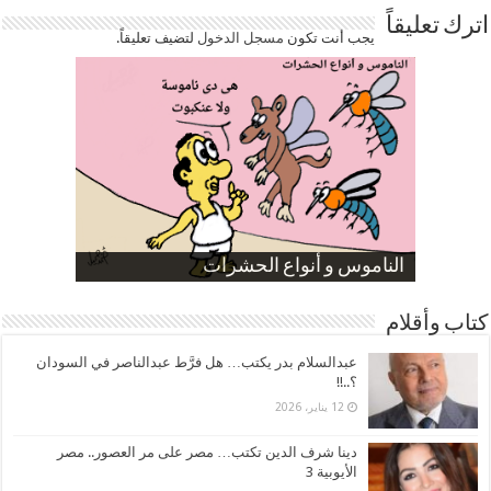
اترك تعليقاً
يجب أنت تكون
مسجل الدخول
لتضيف تعليقاً.
صورة كاركاتيرية
صورة كاركاتيرية
الناموس و أنواع الحشرات
الموظفين بعد ارتفاع الأسعار
ارتفاع نسبة الطلاق في مصر
كتاب وأقلام
عبدالسلام بدر يكتب… هل فرَّط عبدالناصر في السودان
؟..!!
12 يناير، 2026
دينا شرف الدين تكتب… مصر على مر العصور.. مصر
الأيوبية 3