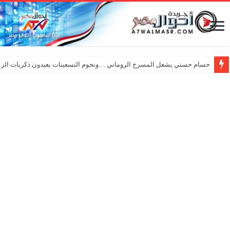
حسام حسني يشعل المسرح الروماني …ونجوم التسعينات يعيدون ذكريات الزم