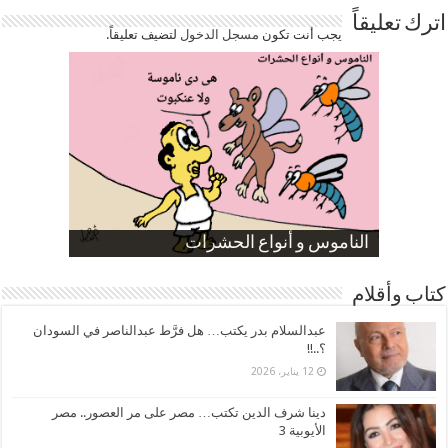
اترك تعليقاً
يجب أنت تكون
مسجل الدخول
لتضيف تعليقاً.
صورة كاركاتيرية
صورة كاركاتيرية
الناموس و أنواع الحشرات
الموظفين بعد ارتفاع الأسعار
ارتفاع نسبة الطلاق في مصر
كتاب وأقلام
عبدالسلام بدر يكتب… هل فرَّط عبدالناصر في السودان
؟..!!
12 يناير، 2026
دينا شرف الدين تكتب… مصر على مر العصور.. مصر
الأيوبية 3