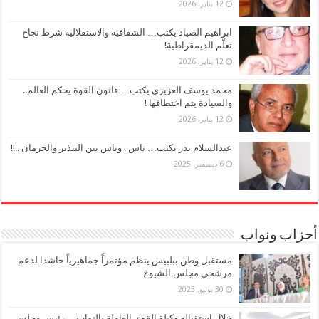
12 يناير، 2026
ابراهيم الصياد يكتب… الشفافية والاستقلالية شرط نجاح
تعلُّم الديمقراطية!
12 يناير، 2026
محمد يوسف العزيزي يكتب… قانون القوة يحكم العالم..
والسيادة يتم اختطافها !
12 يناير، 2026
عبدالسلام بدر يكتب… ناس . وناس بين التبذير والحرمان ..!!
6 ديسمبر، 2025
أحزاب ونواب
مستقبل وطن ببلبيس ينظم مؤتمراً جماهيرياً حاشدا لدعم
مرشحي مجلس الشيوخ
30 يوليو، 2025
خلال استقباله وكيلة القوي العاملة بالنواب… رئيس مجلس