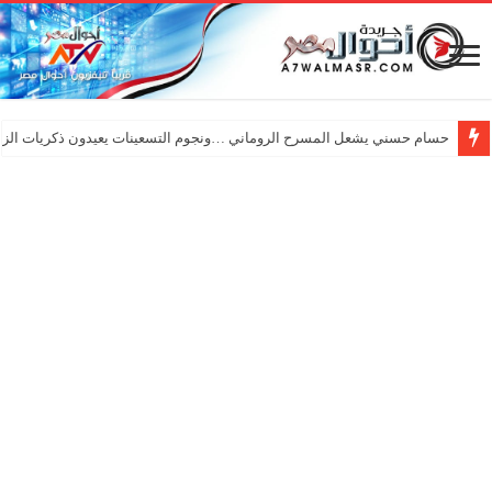
حسام حسني يشعل المسرح الروماني …ونجوم التسعينات يعيدون ذكريات الزم