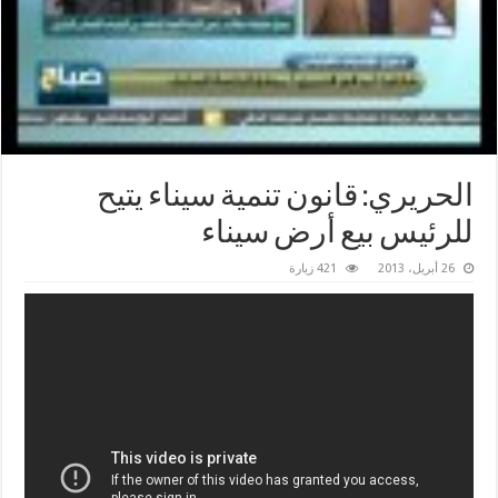
الحريري: قانون تنمية سيناء يتيح
للرئيس بيع أرض سيناء
26 أبريل، 2013
421 زيارة