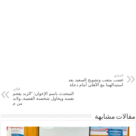
السابق
غضب متعب وتشويح السعيد بعد
استبدالهما مع الأهلي أمام دجلة
التالي
المتحدث باسم الإخوان: “الزند يقحم
نفسه ويحاول شخصنة القضية..ولابد
من م
مقالات مشابهة