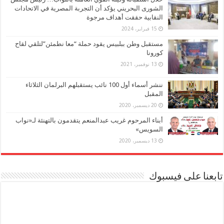
الشورى البحريني يؤكد أن التجربة المصرية في الاتحادات
النقابية حققت أهداف مرجوة
15 فبراير، 2024
مستقبل وطن ببلبيس يقود حملة “معا نطمئن”لتلقي لقاح
كورونا
13 نوفمبر، 2021
ننشر أسماء أول 100 نائب يستقبلهم البرلمان الثلاثاء
المقبل
20 ديسمبر، 2020
أبناء المرحوم غريب عبدالمنعم يتقدمون بالتهنئة لـ«نواب
السويس»
13 ديسمبر، 2020
تابعنا على فيسبوك