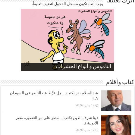
اترك تعليقاً
يجب أنت تكون
مسجل الدخول
لتضيف تعليقاً.
صورة كاركاتيرية
صورة كاركاتيرية
الناموس و أنواع الحشرات
الموظفين بعد ارتفاع الأسعار
ارتفاع نسبة الطلاق في مصر
كتاب وأقلام
عبدالسلام بدر يكتب… هل فرَّط عبدالناصر في السودان
؟..!!
12 يناير، 2026
دينا شرف الدين تكتب… مصر على مر العصور.. مصر
الأيوبية 3
12 يناير، 2026