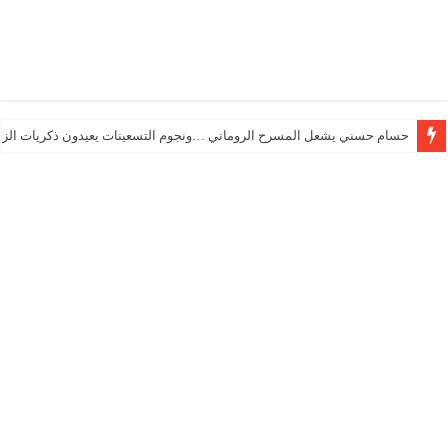
حسام حسني يشعل المسرح الروماني …ونجوم التسعينات يعيدون ذكريات الزم