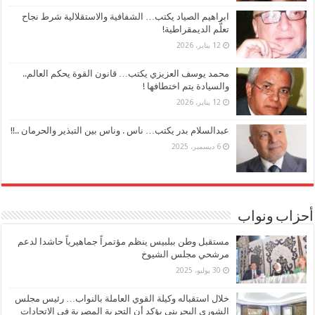
ابراهيم الصياد يكتب… الشفافية والاستقلالية شرط نجاح
تعلُّم الديمقراطية!
12 يناير، 2026
محمد يوسف العزيزي يكتب… قانون القوة يحكم العالم..
والسيادة يتم اختطافها !
12 يناير، 2026
عبدالسلام بدر يكتب… ناس . وناس بين التبذير والحرمان ..!!
6 ديسمبر، 2025
أحزاب ونواب
مستقبل وطن ببلبيس ينظم مؤتمراً جماهيرياً حاشدا لدعم
مرشحي مجلس الشيوخ
30 يوليو، 2025
خلال استقباله وكيلة القوي العاملة بالنواب… رئيس مجلس
الشورى البحريني يؤكد أن التجربة المصرية في الاتحادات