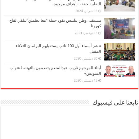
النقابية حققت أهداف مرجوة
15 فبراير، 2024
مستقبل وطن ببلبيس يقود حملة “معا نطمئن”لتلقي لقاح
كورونا
13 نوفمبر، 2021
ننشر أسماء أول 100 نائب يستقبلهم البرلمان الثلاثاء
المقبل
20 ديسمبر، 2020
أبناء المرحوم غريب عبدالمنعم يتقدمون بالتهنئة لـ«نواب
السويس»
13 ديسمبر، 2020
تابعنا على فيسبوك