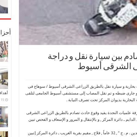
أحزا
دم بين سيارة نقل و دراجة
عى الشرقى أسيوط
بخارية و سيارة نقل بالطريق الزراعى الشرقى أسيوط / سوهاج فى
أهدا
فرار و جارى ضبطه و تم نقل المصاب إلى مستشفى أسيوط الجامعى لتلقى
ة البخارية بديوان المركز تحت تصرف النيابة .
15 فبراير، 2024
فة علميات النجدة يفيد وقوع حادث تصادم بالطريق الزراعى الشرقى
ايم ـ دائرة المركز , و بالإنتقال و المرور و الإسعاف و الفحص تبين
السيارة رقم 59084 نقل أسيوط قيادة ” زين العابدين . م . ح ” , 32 عاماً , فلاح , مقيم بقرية الغريب ـ دائرة المركز [تبين