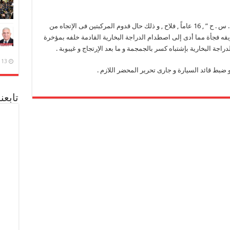
و دراجة بخارية بدون لوحات معدنية قيادة ” محمد . س . ح ” , 16 عاماً , فلاح , و ذلك حال قدوم المركبتين فى الإتجاه من
ه فجأة مما أدى إلى اصطدام الدراجة البخارية القادمة خلفه بمؤخرة
راجة البخارية بإشتباه كسر بالجمجمة و ما بعد الإرتجاج و غيبوبة .
13 ديسمبر، 2020
 ضبط قائد السيارة و جارى تحرير المحضر اللازم .
تابعن