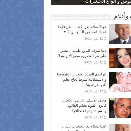
 كاركاتيرية
 كاركاتيرية
موس و أنواع الحشرات
ظفين بعد ارتفاع الأسعار
اع نسبة الطلاق في مصر
وأقلام
عبدالسلام بدر يكتب… هل فرَّط
عبدالناصر في السودان ؟..!!
12 يناير، 2026
دينا شرف الدين تكتب… مصر
على مر العصور.. مصر الأيوبية 3
12 يناير، 2026
ابراهيم الصياد يكتب… الشفافية
والاستقلالية شرط نجاح تعلُّم
الديمقراطية!
12 يناير، 2026
محمد يوسف العزيزي يكتب…
قانون القوة يحكم العالم..
والسيادة يتم اختطافها !
12 يناير، 2026
عبدالسلام بدر يكتب… ناس .