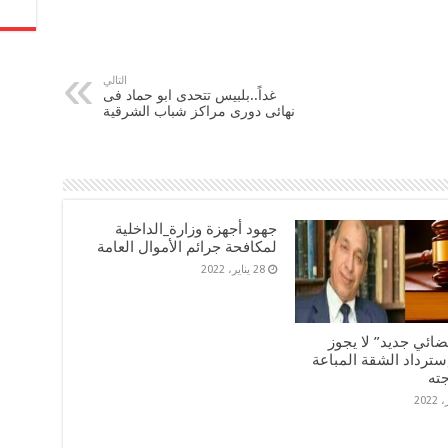
التالي
غداً..بلبيس تتحدى ابو حماد فى
نهائى دورى مراكز شباب الشرقية
جهود أجهزة وزارة_الداخلية
لمكافحة جرائم الأموال العامة
28 يناير، 2022
ضائي جديد” لا يجوز
سترداد الشقة المباعة
جته