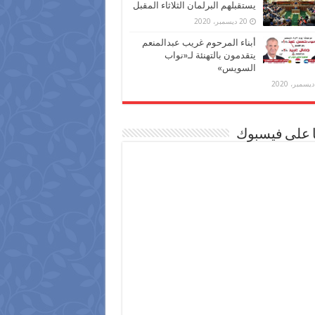
يستقبلهم البرلمان الثلاثاء المقبل
20 ديسمبر، 2020
أبناء المرحوم غريب عبدالمنعم
يتقدمون بالتهنئة لـ«نواب
السويس»
ا على فيسبوك