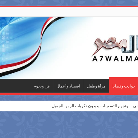
حوادث وقضايا
مرأة وطفل
اقتصاد وأعمال
فن ونجوم
 …ونجوم التسعينات يعيدون ذكريات الزمن الجميل