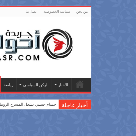
من نحن
سياسة الخصوصية
اتصل بنا
الاخبار
الركن السياسى
رياضة
حسام حسني يشعل المسرح الروماني
أخبار عاجلة