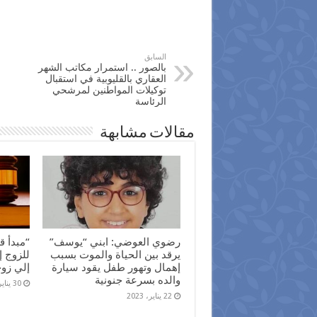
السابق
بالصور .. استمرار مكاتب الشهر
العقاري بالقليوبية في استقبال
توكيلات المواطنين لمرشحي
الرئاسة
مقالات مشابهة
رضوي العوضي: ابني “يوسف”
“مبدأ ق
يرقد بين الحياة والموت بسبب
للزوج إ
إهمال وتهور طفل يقود سيارة
إلي زو
والده بسرعة جنونية
30 يناير، 2022
22 يناير، 2023