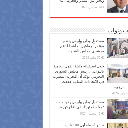
وناس بين التبذير والحرمان ..!!
6 ديسمبر، 2025
ب ونواب
مستقبل وطن ببلبيس ينظم
مؤتمراً جماهيرياً حاشدا لدعم
مرشحي مجلس الشيوخ
30 يوليو، 2025
خلال استقباله وكيلة القوي العاملة
بالنواب… رئيس مجلس الشورى
البحريني يؤكد أن التجربة المصرية
في الاتحادات النقابية حققت
ف مرجوة
مستقبل وطن ببلبيس يقود حملة
“معا نطمئن”لتلقي لقاح كورونا
13 نوفمبر، 2021
ننشر أسماء أول 100 نائب