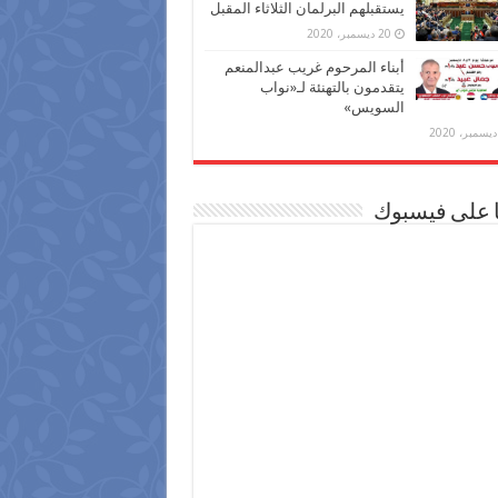
يستقبلهم البرلمان الثلاثاء المقبل
20 ديسمبر، 2020
أبناء المرحوم غريب عبدالمنعم
يتقدمون بالتهنئة لـ«نواب
السويس»
ا على فيسبوك