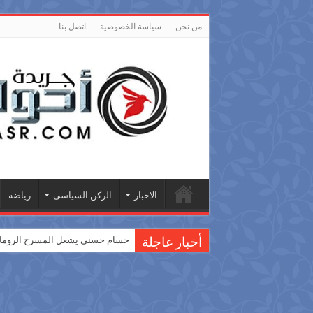
من نحن
سياسة الخصوصية
اتصل بنا
الاخبار
الركن السياسى
رياضة
حسام حسني يشعل المسرح الروماني
أخبار عاجلة