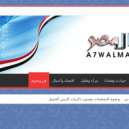
حوادث وقضايا
مرأة وطفل
اقتصاد وأعمال
فن ونجوم
 …ونجوم التسعينات يعيدون ذكريات الزمن الجميل