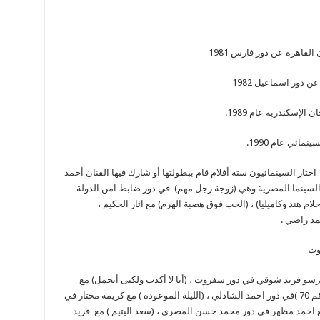
5.وفي الاحتفال بمئوية السينما العالمية عام 1996 اختار السينمائيون ستة أفلام قام ببطولتها أو شارك فيها الفنان أحمد
السينما المصرية وهي (زوجة رجل مهم) في دور ضابط امن الدولة
لام هند وكاميليا) ، (الحب فوق هضبة الهرم) مع اثار الحكيم ،
حمد راضي .
موت
لترسو فريد شوقي في دور سفروت ، (أنا لا أكذب ولكنى أتجمل) مع
صلاح ذو الفقار في دور ابراهيم صالح ، (العوامة رقم 70 )في دور احمد الشاذلي ، (الليلة الموعودة ) مع كريمة مختار في
 مع احمد مظهر في دور محمد حسن المصري ، (سعد اليتيم ) مع فريد