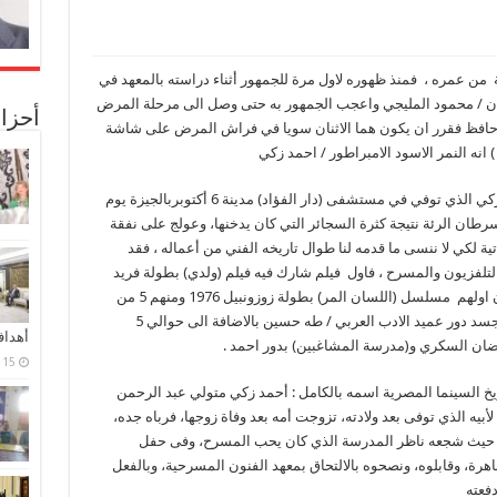
صقر الذي حلق في سماء الفن قرابة 36 سنة من عمره ، فمنذ ظهوره لاول مرة للجمهور أثناء دراسته بالمعهد في
نان / محمود المليجي واعجب الجمهور به حتى وصل الى مرحلة المرض
أحزا
م حافظ فقرر ان يكون هما الاثنان سويا في فراش المرض على شاشة
 انه النمر الاسود الامبراطور / احمد زكي
في الذكرى التاسعة لوفاة عملاق التمثيل / احمد زكي الذي توفي في مستشفى (دار الفؤاد) مدينة 6 أكتوبربالجيزة يوم
ع مرض سرطان الرئة نتيجة كثرة السجائر التي كان يدخنها، وعولج على نفقة
ية لكي لا ننسى ما قدمه لنا طوال تاريخه الفني من أعماله ، فقد
 السينما والتلفزيون والمسرح ، فاول فيلم شارك فيه فيلم (ولدي) بطولة فريد
شوقي 1972 ، وشارك في حوالي 14 مسلسل كان اولهم مسلسل (اللسان المر) بطولة زوزونبيل 1976 ومنهم 5 من
بطولته اهمها : (حكايات هو وهي) و(الايام) عندما جسد دور عميد الادب العربي / طه حسين بالاضافة الى حوالي 5
أهدا
ضان السكري و(مدرسة المشاغبين) بدور احمد .
15 فبراير، 2024
خ السينما المصرية اسمه بالكامل : أحمد زكي متولي عبد الرحمن
لأبيه الذي توفى بعد ولادته، تزوجت أمه بعد وفاة زوجها، فرباه جده،
، حيث شجعه ناظر المدرسة الذي كان يحب المسرح، وفى حفل
رة، وقابلوه، ونصحوه بالالتحاق بمعهد الفنون المسرحية، وبالفعل