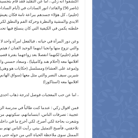
(ناصر 56) والقائد/ انور السادات في (أيام 
(حليم) ، كل هؤلاء جسدهم ببراعة تامة فكان يعي
الايدي والمشية والنظرة وحركة الفم والنطق لكي
خلطته يكمن في الكيفية التي كان ينسلخ فيها تحت
وعن دور المرأة في حياته ، فبالفعل امرأة واحد لا 
والتي تزوج منها وانجبا ابنهما الوحيد الفنان / 
فيلم (حليم) لكنهما انفصلا بعد زواجهما بفترة قص
افلامها معه (أحلام هند وكاميليا) ، وسعاد حسني 
و(موعد على العشاء) ومسلسل (حكايات هو وهي) واخر
شيرين سيف النصر والتي مثل معها (سواق الهانم 
افلامها معه (استاكوزا)
، اما عن حب المعجبات فوصل لدرجة ذهاب احدى م
فمن اقوال زكي : عندما كنت طالباً في مدرسة الزق
عجيبة : تصرفات الناس، ابتساماتهم، سكوتهم. م
وشعرت بحاجة لكي أصرخ، لكي أخرج ما في داخلي. 
تلاحقني، فأصبح التمثيل بيتي. رأيت الناس تهتم 
الممثل سوى ملاحظة الحياة التي من حوله حتى يفه