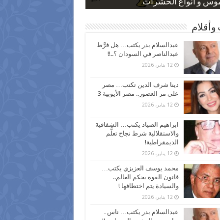
 كاركاتيرية
 كاركاتيرية
موس و أنواع الحشرات
ظفين بعد ارتفاع الأسعار
اع نسبة الطلاق في مصر
وأقلام
عبدالسلام بدر يكتب… هل فرَّط
عبدالناصر في السودان ؟..!!
12 يناير، 2026
دينا شرف الدين تكتب… مصر
على مر العصور.. مصر الأيوبية 3
12 يناير، 2026
ابراهيم الصياد يكتب… الشفافية
والاستقلالية شرط نجاح تعلُّم
الديمقراطية!
12 يناير، 2026
محمد يوسف العزيزي يكتب…
قانون القوة يحكم العالم..
والسيادة يتم اختطافها !
12 يناير، 2026
عبدالسلام بدر يكتب… ناس .