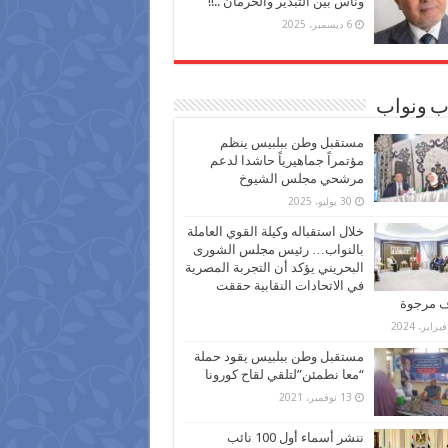
وناس بين التبذير والحرمان ..!!
6 ديسمبر، 2025
ب ونواب
مستقبل وطن ببلبيس ينظم
مؤتمراً جماهيرياً حاشدا لدعم
مرشحي مجلس الشيوخ
30 يوليو، 2025
خلال استقباله وكيلة القوي العاملة
بالنواب… رئيس مجلس الشورى
البحريني يؤكد أن التجربة المصرية
في الاتحادات النقابية حققت
ف مرجوة
مستقبل وطن ببلبيس يقود حملة
“معا نطمئن”لتلقي لقاح كورونا
13 نوفمبر، 2021
ننشر أسماء أول 100 نائب