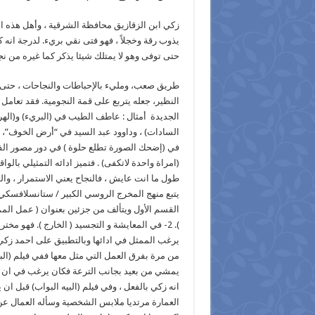
زكي ابن الزقازيق محافظة الشرقية ، وأهل هذه ا
يذوب رقة وخجلاً ، فهو فتى نقي بريء. لدرجة انه 
حتى توفى وهو لا يمتلك شيئا يذكر كما غيره من ن
طريق صعب، ومليء بالإحباطات والنجاحات ، حتى
النظير، جعله يتربع على قمة النجومية. فقد تعام
الجديدة أمثال : عاطف الطيب في (البريء) و(الهر
السادات) ، وداوود عبد السيد في “أرض الخوف”، 
في (إضحك الصورة تطلع حلوة ) في دور مصور الفو
(امراة واحدة لاتكفى) . فتميز ادائه التمثيلي بال
طول ما انت عايش ، فالنجاح يعني الاستمرار ، وال
يتبع منهج المخرج الروسي الكبير / ستانسلافسكي
). 2- في المعايشة و التجسيد ( الخارج ). فهو م
يرغب الممثل في ادائها وبالتطبيق على احمد زكي 
من مرة بفرق العمل التي مثل معها ففي فيلم (ا
يمشي من بعيد بجانب الترعة فكان يرغب في ان ي
انه زكي بالفعل ، وفي فيلم (البيه البواب) قبل ان
العمارة مرتديا ملابس الشخصية وسأله العمال عن