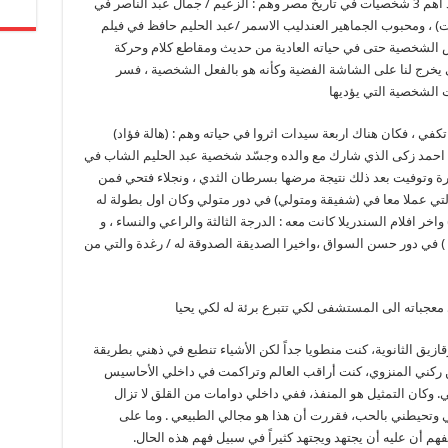
اكتشفوا انه زكي ، اما عن التقليد فقد قام بتجسيد اهم 3 شخصيات في تاريخ مصر وهم : الزعيم / جمال عبد الناصر في
السادات) ، ومحبوب الجماهير العندليب الاسمر /عبد الحليم حافظ في فيلم
ش الشخصية حتى في حياته العادية من حديث ومقاطع كلام وحركة
 يخرج لنا على الشاشة الفضية وكأنه هو بالفعل الشخصية ، فسر
 الشخصية التي يؤديها
تكفي ، فكان هناك اربعة سيدات اثروا في حياته وهم : (هالة فؤاد)
هيثم احمد زكى الذي شارك مع والده وجسّد شخصية عبد الحليم الشاب في
يرة وتوفيت بعد ذلك نتيجة مرضها بسرطان الثدي ، ونجلاء فتحي فمن
والتي عملا معا في (شفيقة ومتولي) في دور متولي وكان اول بطولة له
 افلام السندريلا كانت معه : الدرجة الثالثة والراعي والنساء ، و
) في دور حسن السواق ،واخيرا الصديقة الصدوقة له / رغدة والتي من
عجباته الى المستشفى لكي تتبرع برئة له لكي يحيا
ازيق الثانوية، كنت منطويا جداً لكن الأشياء تنطبع في ذهني بطريقة
ن ركني المنزوي، كنت أراقب العالم وتراكمت في داخلي الأحاسيس
وكان التمثيل هو المنفذ، ففي داخلي دوامات من القلق لا تزال
بي وتحيطني بالحب، فقررت أن هذا هو مجالي الطبيعي . وما على
م أن عليه أن يجتهد ويجتهد كثيراً في سبيل فهم هذه الحال.