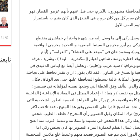
لمحافظة مشهورون بالكرم، حتى قيل عنهم بأنهم عزموا القطار. فهو
كان يعزم كل من كان يزوره في الفندق الذي كان يقيم به باستمرار
جوم الصف الاول
13 ديسمبر، 2020
 وصل زكي إلى ما وصل إليه من شهرة واحترام جماهيري منقطع
ل زكي مع أبرز مخرجى السينما المصرية وبالتحديد مخرجي الواقعية
وب)، ومحمد خان في “موعد على العشاء” و “العوامة” و (أيام
وقد اختاره يوسف شاهين لفيلم (إسكندرية… ليه؟ ) ، وشريف عرفة
تابعن
توغرافيا / سيد غريب و(حليم) ، وتعامل أيضا مع ايناس الدغيدى في
واقعية والصدق في التناول ، فقد كان يقول : ازاي تقدر تحافظ على نجاحك
وصول لمكانة عالية تستطيع المحافظة عليها حتى بعد الوفاة ، فكان
 والذي يتألف وفق الخطة التي وضعها نفسه لمؤلفاته في قسمين :
القسم الأول ويتألف من جزئين بعنوان ( عمل الممثل مع نفسه ) و هما : 1- إعداد الممثل في المعاناة الإبداعية ( الداخلية
خترع كلمة واقعية ، فراح يركز على القواعد النفسية لتطور الشخصية التي
نجد انه اصبح قادرا على التقمص وفق هذا المنهج ، فقد تلاعب اكثر
لبرئ) ترك المكان وقبل التصوير رأى المخرج / عاطف الطيب شخص
قلد زكي هذا الشخص في مشيته واستكانته وعندما اقترب منه اتضح
 يصل عمال الفيلم للعمارة المراد التصوير بها كان يجلس زكي اما
 الدور الذي يتم فيه التصوير فصعد معهم وعندما خلع ملابس الشخصية