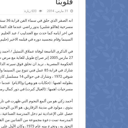
قلوبنا
31 مارس، 2014
633 زيارة
انه ال
مسرحية (هاللو شلبي) بدور راضي عندما قلد الف
في اخر ايامه كما حدث مع العندليب / عبد الحلي
السينما وقام بتجسيد دوره في فيلمه الاخير (حليم )
27 مارس 2005 إثر صراع طويل للغاية م
الحكومة المصرية ، نريد ان نحلق فوق سيرته الذات
شارك في قرابة 85 عمل فني تنوع بين
مسرحيات اهمها : (العيال كبرت) في دور كمال رم
أحمد زكي هو من ألمع النجوم التي ظهرت في تاري
بدوي ، مولود في مدينة الزقازيق، هو الابن الوحيد 
حصل على الإعدادية ثم دخل المدرسة الصناعية 
المدرسة تمت دعوة مجموعة من الفنانين من القاه
التحق به ، وتخرج منه عام 1973، وكان الأول على دفعته