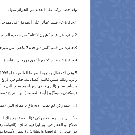
وقد حصل زكي على العديد من الجوائز منها :
1.جائزة عن فيلم “طائر علي الطريق” في مهرجان القاهرة عن دور فارس 1981
2.جائزة عن فيلم “عيون لا تنام” من جمعية الفيلم عن دور اسماعيل 1982
3.جائزة عن فيلم “امرأة واحدة لا تكفي” من مهرجان الإسكندرية عام 1989.
4.جائزة عن فيلم “كابوريا” من مهرجان القاهرة السينمائي عام 1990.
زكي، وذلك ضمن قائمة أفضل مئة فيلم في تاريخ 
هشام بيه ، و (البريء) في دور احمد سبع الليل ، (أح
(إسكندرية ليه؟) و ( أبناء الصمت ) من اخراج / م
ان احمد زكي لم يمت ، لانه باق باعماله التي لات
يذكر ان من اهم افلام زكي : (الباطنية) مع ملك ا
دور فتحي ، (الراقصة والطبال) ، (النمر الأسود)