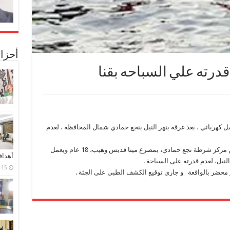
أحزا
درته علي السباحه بقنا
مل كهربائي ، بعد غرقه بنهر النيل بنجع حمادي شمال المحافظه ، لعدم
تلقى اللواء محمد كمال، مدير أمن قنا، إخطارا من مركز شرطة نجع حمادي، بمصرع مينا قديس وهيب، 18 عام ويعمل
أهدا
النيل، لعدم قدرته على السباحة .
15 فبراير، 2024
محضر بالواقعة و جارى توقيع الكشف الطبى على الجثة .