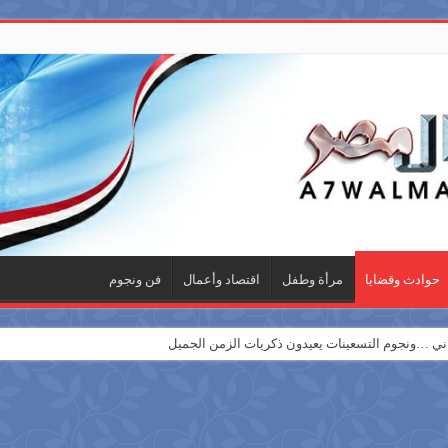
حوادث وقضايا
مرأة وطفل
اقتصاد وأعمال
فن ونجوم
 …ونجوم التسعينات يعيدون ذكريات الزمن الجميل