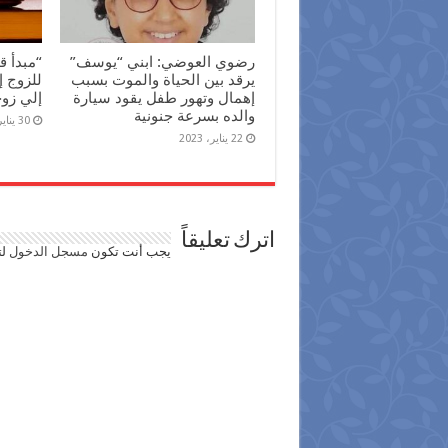
رضوي العوضي: ابني “يوسف”
“مبدأ ق
يرقد بين الحياة والموت بسبب
للزوج إ
إهمال وتهور طفل يقود سيارة
إلي زو
والده بسرعة جنونية
30 يناير، 2022
22 يناير، 2023
اترك تعليقاً
يجب أنت تكون
مسجل الدخول
لت