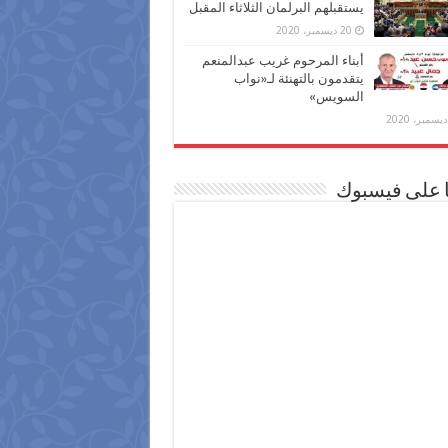
يستقبلهم البرلمان الثلاثاء المقبل
20 ديسمبر، 2020
أبناء المرحوم غريب عبدالمنعم
يتقدمون بالتهنئة لـ«نواب
السويس»
ا على فيسبوك