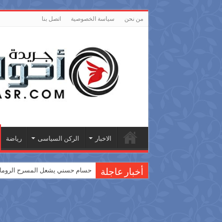
من نحن
سياسة الخصوصية
اتصل بنا
الاخبار
الركن السياسى
رياضة
حسام حسني يشعل المسرح الروماني
أخبار عاجلة