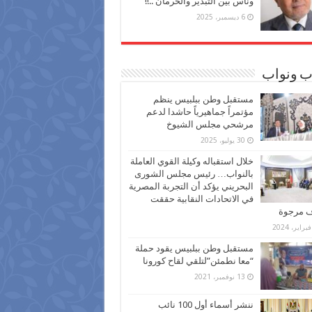
وناس بين التبذير والحرمان ..!!
6 ديسمبر، 2025
ب ونواب
مستقبل وطن ببلبيس ينظم
مؤتمراً جماهيرياً حاشدا لدعم
مرشحي مجلس الشيوخ
30 يوليو، 2025
خلال استقباله وكيلة القوي العاملة
بالنواب… رئيس مجلس الشورى
البحريني يؤكد أن التجربة المصرية
في الاتحادات النقابية حققت
ف مرجوة
مستقبل وطن ببلبيس يقود حملة
“معا نطمئن”لتلقي لقاح كورونا
13 نوفمبر، 2021
ننشر أسماء أول 100 نائب