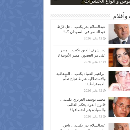
 كاركاتيرية
 كاركاتيرية
موس و أنواع الحشرات
ظفين بعد ارتفاع الأسعار
اع نسبة الطلاق في مصر
وأقلام
عبدالسلام بدر يكتب… هل فرَّط
عبدالناصر في السودان ؟..!!
12 يناير، 2026
دينا شرف الدين تكتب… مصر
على مر العصور.. مصر الأيوبية 3
12 يناير، 2026
ابراهيم الصياد يكتب… الشفافية
والاستقلالية شرط نجاح تعلُّم
الديمقراطية!
12 يناير، 2026
محمد يوسف العزيزي يكتب…
قانون القوة يحكم العالم..
والسيادة يتم اختطافها !
12 يناير، 2026
عبدالسلام بدر يكتب… ناس .