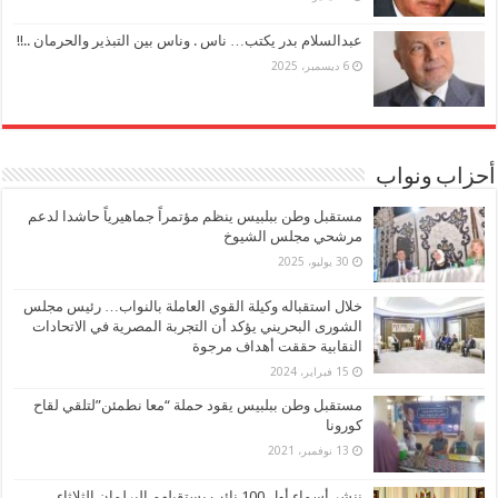
عبدالسلام بدر يكتب… ناس . وناس بين التبذير والحرمان ..!!
6 ديسمبر، 2025
أحزاب ونواب
مستقبل وطن ببلبيس ينظم مؤتمراً جماهيرياً حاشدا لدعم
مرشحي مجلس الشيوخ
30 يوليو، 2025
خلال استقباله وكيلة القوي العاملة بالنواب… رئيس مجلس
الشورى البحريني يؤكد أن التجربة المصرية في الاتحادات
النقابية حققت أهداف مرجوة
15 فبراير، 2024
مستقبل وطن ببلبيس يقود حملة “معا نطمئن”لتلقي لقاح
كورونا
13 نوفمبر، 2021
ننشر أسماء أول 100 نائب يستقبلهم البرلمان الثلاثاء