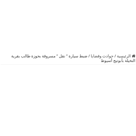
الرئيسية
/
حوادث وقضايا
/
ضبط سيارة ” نقل ” مسروقة بحوزة طالب بقرية
النخيلة بأبوتيج أسيوط