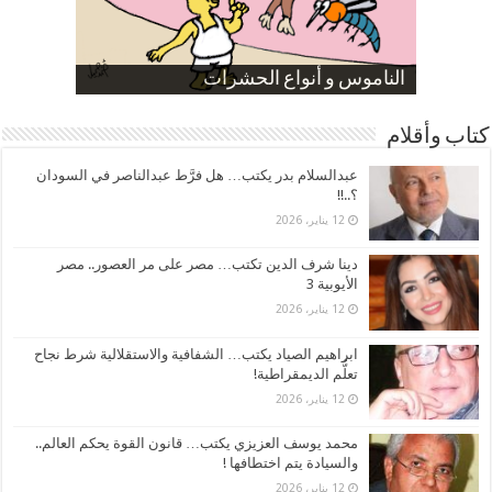
صورة كاركاتيرية
صورة كاركاتيرية
الناموس و أنواع الحشرات
الموظفين بعد ارتفاع الأسعار
ارتفاع نسبة الطلاق في مصر
كتاب وأقلام
عبدالسلام بدر يكتب… هل فرَّط عبدالناصر في السودان
؟..!!
12 يناير، 2026
دينا شرف الدين تكتب… مصر على مر العصور.. مصر
الأيوبية 3
12 يناير، 2026
ابراهيم الصياد يكتب… الشفافية والاستقلالية شرط نجاح
تعلُّم الديمقراطية!
12 يناير، 2026
محمد يوسف العزيزي يكتب… قانون القوة يحكم العالم..
والسيادة يتم اختطافها !
12 يناير، 2026