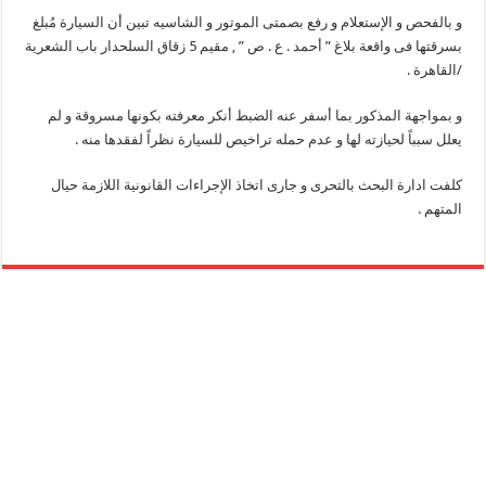
و بالفحص و الإستعلام و رفع بصمتى الموتور و الشاسيه تبين أن السيارة مُبلغ
بسرقتها فى واقعة بلاغ ” أحمد . ع . ص ” , مقيم 5 زقاق السلحدار باب الشعرية
/القاهرة .
و بمواجهة المذكور بما أسفر عنه الضبط أنكر معرفته بكونها مسروقة و لم
يعلل سبباً لحيازته لها و عدم حمله تراخيص للسيارة نظراً لفقدها منه .
كلفت ادارة البحث بالتحرى و جارى اتخاذ الإجراءات القانونية اللازمة حيال
المتهم .