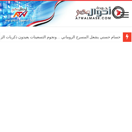
حسام حسني يشعل المسرح الروماني …ونجوم التسعينات يعيدون ذكريات الزم