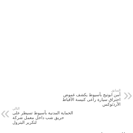
السابق
أمن ابوتيج بأسيوط يكشف غموض
احتراق سيارة راعى كنيسة الأقباط
الأرذثوكس
التالي
الحماية المدنية بأسيوط تسيطر على
حريق شب داخل معمل شركة
لتكرير البترول