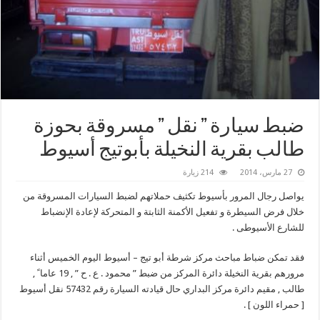
ضبط سيارة ” نقل ” مسروقة بحوزة
طالب بقرية النخيلة بأبوتيج أسيوط
27 مارس، 2014
214 زيارة
يواصل رجال المرور بأسيوط تكثيف حملاتهم لضبط السيارات المسروقة من
خلال فرض السيطرة و تفعيل الأكمنة الثابتة و المتحركة لإعادة الإنضباط
للشارع الأسيوطى .
فقد تمكن ضباط مباحث مركز شرطة أبو تيج – أسيوط اليوم الخميس أثناء
مرورهم بقرية النخيلة دائرة المركز من ضبط ” محمود . ع . ح ” , 19 عاما ً ,
طالب , مقيم دائرة مركز البداري حال قيادته السيارة رقم 57432 نقل أسيوط
[ حمراء اللون ] .