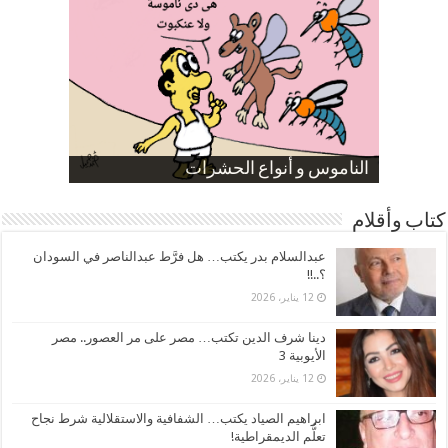
صورة كاركاتيرية
صورة كاركاتيرية
الناموس و أنواع الحشرات
الموظفين بعد ارتفاع الأسعار
ارتفاع نسبة الطلاق في مصر
كتاب وأقلام
عبدالسلام بدر يكتب… هل فرَّط عبدالناصر في السودان
؟..!!
12 يناير، 2026
دينا شرف الدين تكتب… مصر على مر العصور.. مصر
الأيوبية 3
12 يناير، 2026
ابراهيم الصياد يكتب… الشفافية والاستقلالية شرط نجاح
تعلُّم الديمقراطية!