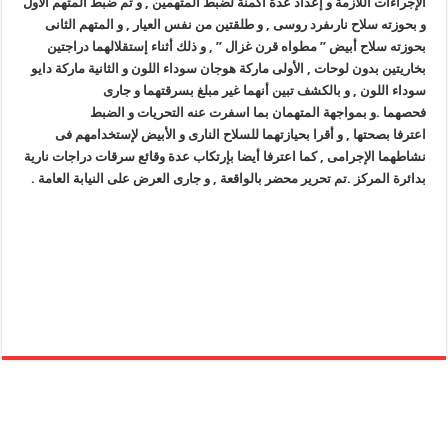
الإجراءات اللازمة و إعداد عدة أكمنة لضبط المتهمين , و تم ضبط المتهم الأول
و بحوزته سلاح نارىفرد روسى , و طلقتين من نفس العيار , و المتهم الثانى
بحوزته سلاح أبيض ” مطواه قرن غزال ” , و ذلك أثناء إستقلالهما دراجتين
بخاريتين
بدون لوحات , الأولى ماركة هوجان سوداء
اللون
و الثانية ماركة دايو
سوداء اللون , و بالكشف تبين أنهما غير مبلغ بسرقتهما و جارى
فحصهما
.و
بمواجهة المتهمان بما اسفرت عنه التحريات و الضبط
اعترفا
بصحتها , و أقرا بحيازتهما للسلاح النارى و الأبيض لإستخدامهم فى
نشاطهما الإجرامى
, كما اعترفا أيضا بإرتكاب عدة وقائع سرقات دراجات نارية
بدائرة المركز .
تم تحرير محضر بالواقعة , و جارى العرض على النيابة العامة .