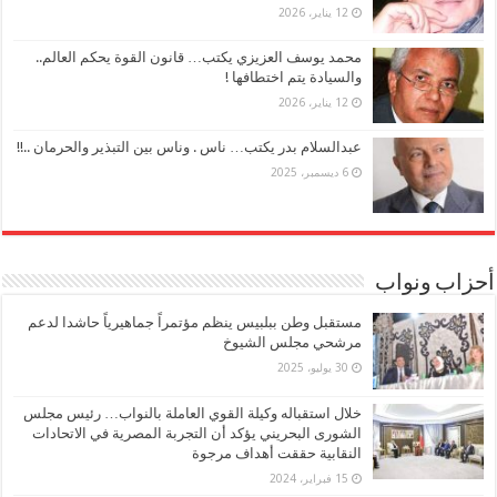
12 يناير، 2026
محمد يوسف العزيزي يكتب… قانون القوة يحكم العالم..
والسيادة يتم اختطافها !
12 يناير، 2026
عبدالسلام بدر يكتب… ناس . وناس بين التبذير والحرمان ..!!
6 ديسمبر، 2025
أحزاب ونواب
مستقبل وطن ببلبيس ينظم مؤتمراً جماهيرياً حاشدا لدعم
مرشحي مجلس الشيوخ
30 يوليو، 2025
خلال استقباله وكيلة القوي العاملة بالنواب… رئيس مجلس
الشورى البحريني يؤكد أن التجربة المصرية في الاتحادات
النقابية حققت أهداف مرجوة
15 فبراير، 2024