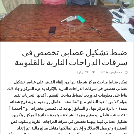
ضبط تشكيل عصابى تخصص فى
سرقات الدراجات النارية بالقليوبية
27 مارس، 2014
293 زيارة
تمكن ضباط مباحث مركز شرطة بنها
من إلقاء القبض على عناصر تشكيل
عصابى تخصص فى سرقات الدراجات النارية بالإكراه بدائرة المركز
و جاء ذلك
بناءا على معلومات قد وردت لضباط مباحث القسم , أكدتها التحريات تفيد
بقيام كلا من ” عبد الظاهر.م.ع ” 24 سنة – عاطل , و مقيم بعزبة فرج شحاتة –
بتمدة – دائرة مركز بنها , و
السابق
إتهامه فى قضيتين مخدرات , و ” أحمد.ا.أ
” 23 سنة – عاطل , و مقيم بعزبة الشياخة – بتمدة – دائرة المركز , بتكوين
تشكيل عصابي فيما بينهما تخصص في سرقة الدراجات
النارية بإسلوب قص
الضفيرة و توصيل الأسلاك
و إعادتها لمالكيها مقابل مبالغ مالية
تم إتخاذ