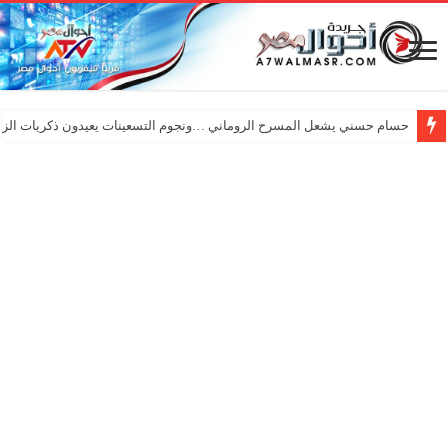
حسام حسني يشعل المسرح الروماني …ونجوم التسعينات يعيدون ذكريات الزم