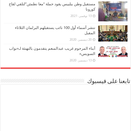
مستقبل وطن ببلبيس يقود حملة “معا نطمئن”لتلقي لقاح
كورونا
13 نوفمبر، 2021
ننشر أسماء أول 100 نائب يستقبلهم البرلمان الثلاثاء
المقبل
20 ديسمبر، 2020
أبناء المرحوم غريب عبدالمنعم يتقدمون بالتهنئة لـ«نواب
السويس»
13 ديسمبر، 2020
تابعنا على فيسبوك