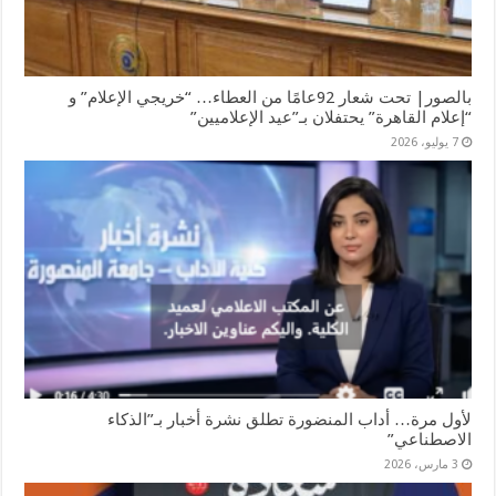
بالصور| تحت شعار 92عامًا من العطاء… “خريجي الإعلام” و
“إعلام القاهرة” يحتفلان بـ”عيد الإعلاميين”
7 يوليو، 2026
لأول مرة… أداب المنضورة تطلق نشرة أخبار بـ”الذكاء
الاصطناعي”
3 مارس، 2026