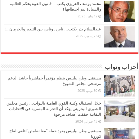
محمد يوسف العزيزي يكتب… قانون القوة يحكم العالم..
والسيادة يتم اختطافها !
12 يناير، 2026
عبدالسلام بدر يكتب… ناس . وناس بين التبذير والحرمان ..!!
6 ديسمبر، 2025
أحزاب ونواب
مستقبل وطن ببلبيس ينظم مؤتمراً جماهيرياً حاشدا لدعم
مرشحي مجلس الشيوخ
30 يوليو، 2025
خلال استقباله وكيلة القوي العاملة بالنواب… رئيس مجلس
الشورى البحريني يؤكد أن التجربة المصرية في الاتحادات
النقابية حققت أهداف مرجوة
15 فبراير، 2024
مستقبل وطن ببلبيس يقود حملة “معا نطمئن”لتلقي لقاح
كورونا