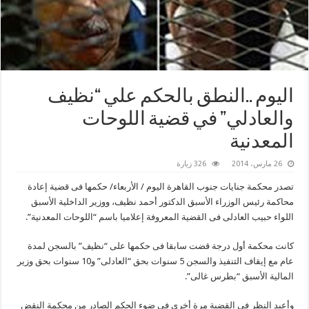
اليوم ..النطق بالحكم علي “نظيف
والعادلي” في قضية اللوحات
المعدنية
26 مارس، 2014
326 زيارة
تصدر محكمة جنايات جنوب القاهرة اليوم / الأربعاء/ حكمها فى قضية إعادة
محاكمة رئيس الوزراء الأسبق الدكتور أحمد نظيف، ووزير الداخلية الأسبق
اللواء حبيب العادلى فى القضية المعروفة إعلاميا باسم “اللوحات المعدنية”.
كانت محكمة أول درجة قضت سابقا فى حكمها على “نظيف” بالسجن لمدة
عام مع إيقاف التنفيذ والسجن 5 سنوات بحق “العادلى” و10 سنوات بحق وزير
المالية الأسبق “بطرس غالى”.
وأعيد النظر فى القضية مرة أخرى فى ضوء الحكم الصادر من محكمة النقض