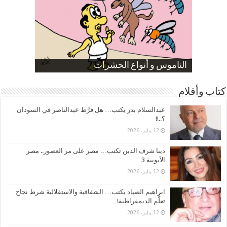
صورة كاركاتيرية
صورة كاركاتيرية
الناموس و أنواع الحشرات
الموظفين بعد ارتفاع الأسعار
ارتفاع نسبة الطلاق في مصر
كتاب وأقلام
عبدالسلام بدر يكتب… هل فرَّط عبدالناصر في السودان
؟..!!
12 يناير، 2026
دينا شرف الدين تكتب… مصر على مر العصور.. مصر
الأيوبية 3
12 يناير، 2026
ابراهيم الصياد يكتب… الشفافية والاستقلالية شرط نجاح
تعلُّم الديمقراطية!
12 يناير، 2026