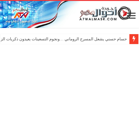
حسام حسني يشعل المسرح الروماني …ونجوم التسعينات يعيدون ذكريات الزم