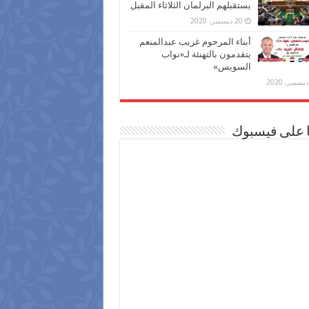
يستقبلهم البرلمان الثلاثاء المقبل
20 ديسمبر، 2020
أبناء المرحوم غريب عبدالمنعم
يتقدمون بالتهنئة لـ«نواب
السويس»
ا على فيسبوك