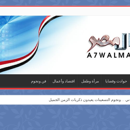
حوادث وقضايا
مرأة وطفل
اقتصاد وأعمال
فن ونجوم
 …ونجوم التسعينات يعيدون ذكريات الزمن الجميل