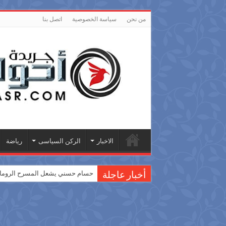
من نحن
سياسة الخصوصية
اتصل بنا
الاخبار
الركن السياسى
رياضة
حسام حسني يشعل المسرح الروماني
أخبار عاجلة