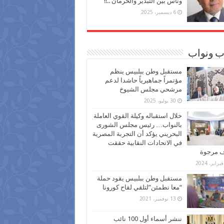
وناس بين التبذير والحرمان ..!!
6 ديسمبر، 2025
ب ونواب
مستقبل وطن ببلبيس ينظم
مؤتمراً جماهيرياً حاشدا لدعم
مرشحي مجلس الشيوخ
30 يوليو، 2025
خلال استقباله وكيلة القوي العاملة
بالنواب… رئيس مجلس الشورى
البحريني يؤكد أن التجربة المصرية
في الاتحادات النقابية حققت
ف مرجوة
مستقبل وطن ببلبيس يقود حملة
“معا نطمئن”لتلقي لقاح كورونا
13 نوفمبر، 2021
ننشر أسماء أول 100 نائب