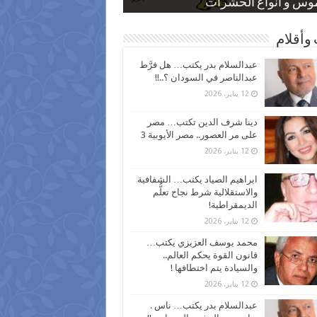
 كاركاتيرية
 كاركاتيرية
موس و أنواع الحشرات
ظفين بعد ارتفاع الأسعار
اع نسبة الطلاق في مصر
وأقلام
عبدالسلام بدر يكتب… هل فرَّط
عبدالناصر في السودان ؟..!!
12 يناير، 2026
دينا شرف الدين تكتب… مصر
على مر العصور.. مصر الأيوبية 3
12 يناير، 2026
ابراهيم الصياد يكتب… الشفافية
والاستقلالية شرط نجاح تعلُّم
الديمقراطية!
12 يناير، 2026
محمد يوسف العزيزي يكتب…
قانون القوة يحكم العالم..
والسيادة يتم اختطافها !
12 يناير، 2026
عبدالسلام بدر يكتب… ناس .