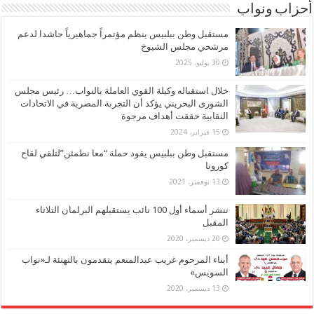
أحزاب ونواب
مستقبل وطن ببلبيس ينظم مؤتمراً جماهيرياً حاشدا لدعم
مرشحي مجلس الشيوخ
30 يوليو، 2025
خلال استقباله وكيلة القوي العاملة بالنواب… رئيس مجلس
الشورى البحريني يؤكد أن التجربة المصرية في الاتحادات
النقابية حققت أهداف مرجوة
15 فبراير، 2024
مستقبل وطن ببلبيس يقود حملة “معا نطمئن”لتلقي لقاح
كورونا
13 نوفمبر، 2021
ننشر أسماء أول 100 نائب يستقبلهم البرلمان الثلاثاء
المقبل
20 ديسمبر، 2020
أبناء المرحوم غريب عبدالمنعم يتقدمون بالتهنئة لـ«نواب
السويس»
13 ديسمبر، 2020