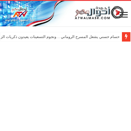
حسام حسني يشعل المسرح الروماني …ونجوم التسعينات يعيدون ذكريات الزم