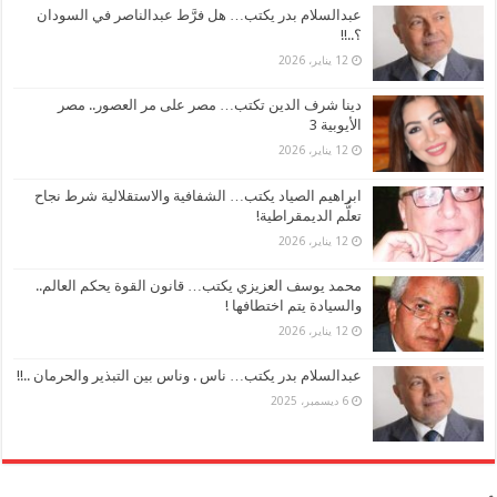
عبدالسلام بدر يكتب… هل فرَّط عبدالناصر في السودان
؟..!!
12 يناير، 2026
دينا شرف الدين تكتب… مصر على مر العصور.. مصر
الأيوبية 3
12 يناير، 2026
ابراهيم الصياد يكتب… الشفافية والاستقلالية شرط نجاح
تعلُّم الديمقراطية!
12 يناير، 2026
محمد يوسف العزيزي يكتب… قانون القوة يحكم العالم..
والسيادة يتم اختطافها !
12 يناير، 2026
عبدالسلام بدر يكتب… ناس . وناس بين التبذير والحرمان ..!!
6 ديسمبر، 2025