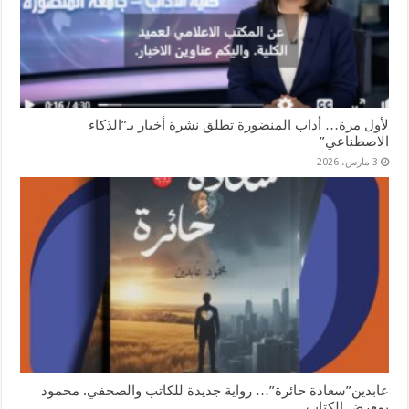
لأول مرة… أداب المنضورة تطلق نشرة أخبار بـ”الذكاء
الاصطناعي”
3 مارس، 2026
عابدين”سعادة حائرة”… رواية جديدة للكاتب والصحفي. محمود
بمعرض الكتاب