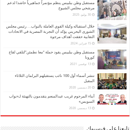
مستقبل وطن ببلبيس ينظم مؤتمراً جماهيرياً حاشدا لدعم
مرشحي مجلس الشيوخ
30 يوليو، 2025
خلال استقباله وكيلة القوي العاملة بالنواب… رئيس مجلس
الشورى البحريني يؤكد أن التجربة المصرية في الاتحادات
النقابية حققت أهداف مرجوة
15 فبراير، 2024
مستقبل وطن ببلبيس يقود حملة “معا نطمئن”لتلقي لقاح
كورونا
13 نوفمبر، 2021
ننشر أسماء أول 100 نائب يستقبلهم البرلمان الثلاثاء
المقبل
20 ديسمبر، 2020
أبناء المرحوم غريب عبدالمنعم يتقدمون بالتهنئة لـ«نواب
السويس»
13 ديسمبر، 2020
تابعنا على فيسبوك