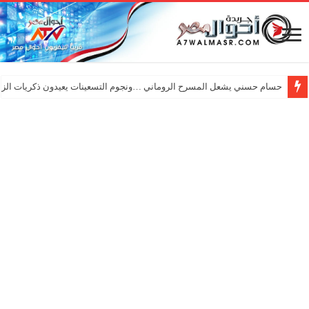
حسام حسني يشعل المسرح الروماني …ونجوم التسعينات يعيدون ذكريات الزم