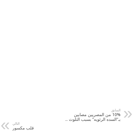
السابق
10% من المصريين مصابين
بـ”السده الرئويه” بسبب التلوث ..
التالي
قلب مكسور