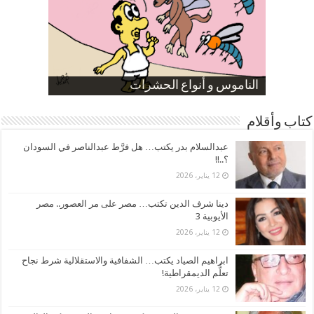
صورة كاركاتيرية
صورة كاركاتيرية
الناموس و أنواع الحشرات
الموظفين بعد ارتفاع الأسعار
ارتفاع نسبة الطلاق في مصر
كتاب وأقلام
عبدالسلام بدر يكتب… هل فرَّط عبدالناصر في السودان
؟..!!
12 يناير، 2026
دينا شرف الدين تكتب… مصر على مر العصور.. مصر
الأيوبية 3
12 يناير، 2026
ابراهيم الصياد يكتب… الشفافية والاستقلالية شرط نجاح
تعلُّم الديمقراطية!
12 يناير، 2026