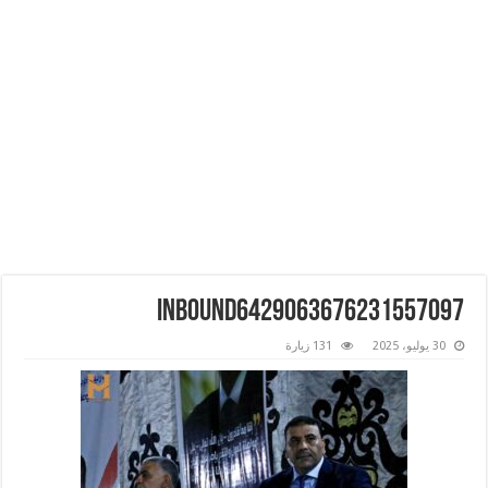
inbound6429063676231557097
30 يوليو، 2025
131 زيارة