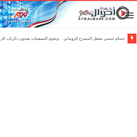
حسام حسني يشعل المسرح الروماني …ونجوم التسعينات يعيدون ذكريات الزم