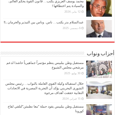
محمد يوسف العزيزي يكتب… قانون القوة يحكم العالم..
والسيادة يتم اختطافها !
12 يناير، 2026
عبدالسلام بدر يكتب… ناس . وناس بين التبذير والحرمان ..!!
6 ديسمبر، 2025
أحزاب ونواب
مستقبل وطن ببلبيس ينظم مؤتمراً جماهيرياً حاشدا لدعم
مرشحي مجلس الشيوخ
30 يوليو، 2025
خلال استقباله وكيلة القوي العاملة بالنواب… رئيس مجلس
الشورى البحريني يؤكد أن التجربة المصرية في الاتحادات
النقابية حققت أهداف مرجوة
15 فبراير، 2024
مستقبل وطن ببلبيس يقود حملة “معا نطمئن”لتلقي لقاح
كورونا