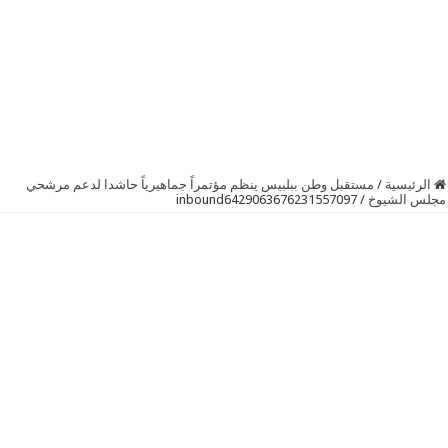
الرئيسية
/
مستقبل وطن ببلبيس ينظم مؤتمراً جماهيرياً حاشدا لدعم مرشحي
مجلس الشيوخ
/
inbound6429063676231557097