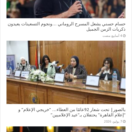
حسام حسني يشعل المسرح الروماني …ونجوم التسعينات يعيدون
ذكريات الزمن الجميل
بالصور| تحت شعار 92عامًا من العطاء… “خريجي الإعلام” و
“إعلام القاهرة” يحتفلان بـ”عيد الإعلاميين”
7 يوليو، 2026