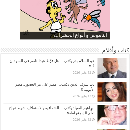
صورة كاركاتيرية
صورة كاركاتيرية
الناموس و أنواع الحشرات
الموظفين بعد ارتفاع الأسعار
ارتفاع نسبة الطلاق في مصر
كتاب وأقلام
عبدالسلام بدر يكتب… هل فرَّط عبدالناصر في السودان
؟..!!
12 يناير، 2026
دينا شرف الدين تكتب… مصر على مر العصور.. مصر
الأيوبية 3
12 يناير، 2026
ابراهيم الصياد يكتب… الشفافية والاستقلالية شرط نجاح
تعلُّم الديمقراطية!
12 يناير، 2026