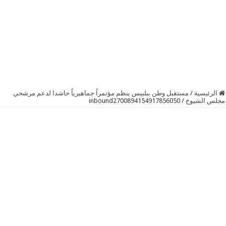
الرئيسية
/
مستقبل وطن ببلبيس ينظم مؤتمراً جماهيرياً حاشدا لدعم مرشحي
مجلس الشيوخ
/
inbound2700894154917856050