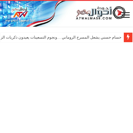
حسام حسني يشعل المسرح الروماني …ونجوم التسعينات يعيدون ذكريات الزم