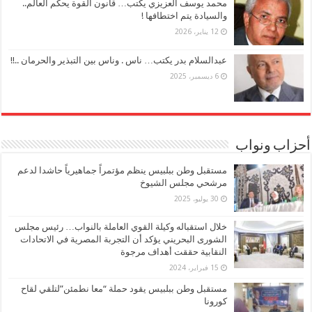
محمد يوسف العزيزي يكتب… قانون القوة يحكم العالم..
والسيادة يتم اختطافها !
12 يناير، 2026
عبدالسلام بدر يكتب… ناس . وناس بين التبذير والحرمان ..!!
6 ديسمبر، 2025
أحزاب ونواب
مستقبل وطن ببلبيس ينظم مؤتمراً جماهيرياً حاشدا لدعم
مرشحي مجلس الشيوخ
30 يوليو، 2025
خلال استقباله وكيلة القوي العاملة بالنواب… رئيس مجلس
الشورى البحريني يؤكد أن التجربة المصرية في الاتحادات
النقابية حققت أهداف مرجوة
15 فبراير، 2024
مستقبل وطن ببلبيس يقود حملة “معا نطمئن”لتلقي لقاح
كورونا