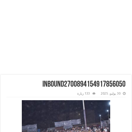
inbound2700894154917856050
30 يوليو، 2025
133 زيارة