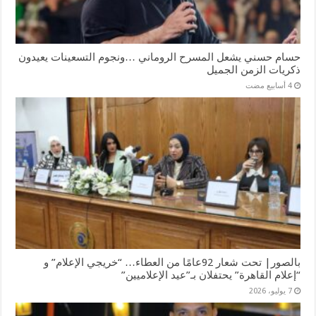
حسام حسني يشعل المسرح الروماني …ونجوم التسعينات يعيدون
ذكريات الزمن الجميل
بالصور| تحت شعار 92عامًا من العطاء… “خريجي الإعلام” و
“إعلام القاهرة” يحتفلان بـ”عيد الإعلاميين”
7 يوليو، 2026