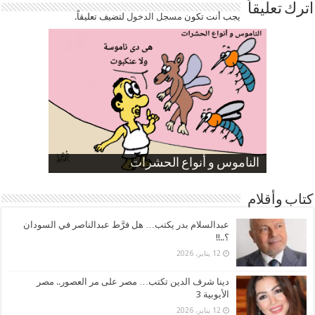
اترك تعليقاً
يجب أنت تكون
مسجل الدخول
لتضيف تعليقاً.
صورة كاركاتيرية
صورة كاركاتيرية
الناموس و أنواع الحشرات
الموظفين بعد ارتفاع الأسعار
ارتفاع نسبة الطلاق في مصر
كتاب وأقلام
عبدالسلام بدر يكتب… هل فرَّط عبدالناصر في السودان
؟..!!
12 يناير، 2026
دينا شرف الدين تكتب… مصر على مر العصور.. مصر
الأيوبية 3
12 يناير، 2026