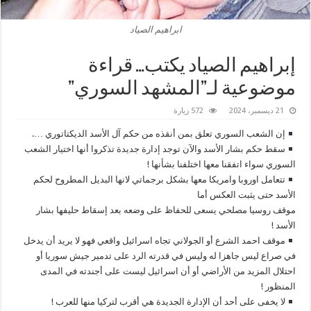
ابراهيم الصياد
إبراهيم الصياد يكتب… قراءة
موضوعية لـ”المشهد السوري”
21 ديسمبر، 2024
572 زيارة
إن الشعب السوري تعلق بمن أنقذه من حكم آل الأسد الديكتاتوري ….
سقط حكم بشار الأسد والآن توجد إدارة جديدة تذكروا أنها اختيار الشعب
السوري سواء اتفقنا معها اختلفنا بشأنها !
تتعامل اوروبا وامريكا معها بشكل برجماتي لانها البديل المطروح لحكم
الأسد حتى يثبت العكس أما
موقف روسيا مصلحي يسعى للحفاظ على وضعه بعد إسقاط حليفها بشار
الأسد !
موقف احمد الشرع أو الجولاني تجاه اسرائيل واقعي فهو لا يريد أن يدخل
في صراع ليس جاهزا له وليس في قدرته الرد على تدمير جيش سوريا أو
احتلال المزيد من الأراضي أو أن اسرائيل ليست على أجندته في المدى
المنظور !
لا يخفى على أحد أن الإدارة الجديدة هي أقرب لتركيا منها للعرب !