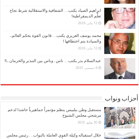
ابراهيم الصياد يكتب… الشفافية والاستقلالية شرط نجاح
تعلُّم الديمقراطية!
12 يناير، 2026
محمد يوسف العزيزي يكتب… قانون القوة يحكم العالم..
والسيادة يتم اختطافها !
12 يناير، 2026
عبدالسلام بدر يكتب… ناس . وناس بين التبذير والحرمان ..!!
6 ديسمبر، 2025
أحزاب ونواب
مستقبل وطن ببلبيس ينظم مؤتمراً جماهيرياً حاشدا لدعم
مرشحي مجلس الشيوخ
30 يوليو، 2025
خلال استقباله وكيلة القوي العاملة بالنواب… رئيس مجلس