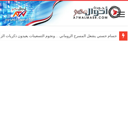
حسام حسني يشعل المسرح الروماني …ونجوم التسعينات يعيدون ذكريات الزم