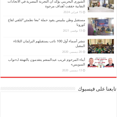
الشورى البحريني يؤكد أن التجربة المصرية في الاتحادات
النقابية حققت أهداف مرجوة
15 فبراير، 2024
مستقبل وطن ببلبيس يقود حملة “معا نطمئن”لتلقي لقاح
كورونا
13 نوفمبر، 2021
ننشر أسماء أول 100 نائب يستقبلهم البرلمان الثلاثاء
المقبل
20 ديسمبر، 2020
أبناء المرحوم غريب عبدالمنعم يتقدمون بالتهنئة لـ«نواب
السويس»
13 ديسمبر، 2020
تابعنا على فيسبوك