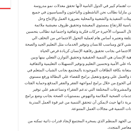
 اهتمام كبير في الدول النامية لأنها تحقق معدلات نمو مدروسة
ن مازلنا نطالب نحن الناشطون والباحثون والسياسيون في جميع
ئات التنفيذية والشعبية والمحلية بضرورة العمل والإنتاج وحل
ساسية للارتفاع بمستوي المعيشة وتحقيق ظروف معيشية ملائمة
 خلال السنوات الأخيرة حركات فكرية وثقافية واجتماعية تطالب بتحسين
فة وتعتبره أساس هام لعملية التحول الاجتماعي من التخلف الي
شي لائق ومناسب للانسان وتوفير الخدمات مثل التعليم الجيد والصحة
الاجتماعي بجانب تحقيق رفاهية الإنسان كزيادة فرص الحياة
هية الإنسان هي التنمية الحقيقية وتحقيق التوازن الفعلي بينها وبين
اء علي الأمية وتحسين التعليم وتوفير التسهيلات التعليمية والثقافية
استعانة بكافة الطاقات الموجودة بالمجتمع بجانب الشباب المتعلم في
 والعمل علي وضع وتفعيل برامج للقضاء علي البطالة ورفع مستوي
لي الجوع من خلال برامج لمواجهة الفقر والفقر المدقع وحماية الفئات
 والمشروعات المختلفة التي تدعم الفقراء وتساعدهم علي توفير
لخدمات الصحية الملائمة والنهوض بمستويات الصحة بجانب وضع برامج
شرية ذاتها حيث لايمكن أن تتحقق التنمية من غير قوة العمل المدربة
ات التنمية في مجالات العمل المتنوعة.
إلى الجهد المنظم الذي يسخره المجتمع لإيجاد قدرات ذاتية تمكنه من
لمعاصر المتجدد.