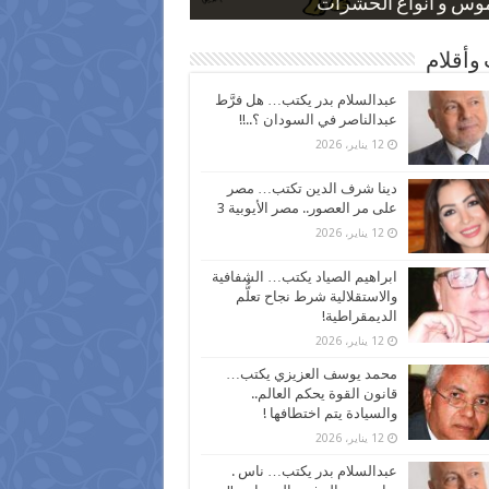
 كاركاتيرية
 كاركاتيرية
موس و أنواع الحشرات
ظفين بعد ارتفاع الأسعار
اع نسبة الطلاق في مصر
وأقلام
عبدالسلام بدر يكتب… هل فرَّط
عبدالناصر في السودان ؟..!!
12 يناير، 2026
دينا شرف الدين تكتب… مصر
على مر العصور.. مصر الأيوبية 3
12 يناير، 2026
ابراهيم الصياد يكتب… الشفافية
والاستقلالية شرط نجاح تعلُّم
الديمقراطية!
12 يناير، 2026
محمد يوسف العزيزي يكتب…
قانون القوة يحكم العالم..
والسيادة يتم اختطافها !
12 يناير، 2026
عبدالسلام بدر يكتب… ناس .