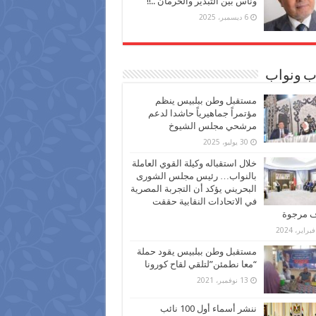
وناس بين التبذير والحرمان ..!!
6 ديسمبر، 2025
ب ونواب
مستقبل وطن ببلبيس ينظم
مؤتمراً جماهيرياً حاشدا لدعم
مرشحي مجلس الشيوخ
30 يوليو، 2025
خلال استقباله وكيلة القوي العاملة
بالنواب… رئيس مجلس الشورى
البحريني يؤكد أن التجربة المصرية
في الاتحادات النقابية حققت
ف مرجوة
مستقبل وطن ببلبيس يقود حملة
“معا نطمئن”لتلقي لقاح كورونا
13 نوفمبر، 2021
ننشر أسماء أول 100 نائب