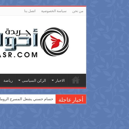
من نحن
سياسة الخصوصية
اتصل بنا
الاخبار
الركن السياسى
رياضة
حسام حسني يشعل المسرح الروماني
أخبار عاجلة