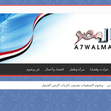
حوادث وقضايا
مرأة وطفل
اقتصاد وأعمال
فن ونجوم
 …ونجوم التسعينات يعيدون ذكريات الزمن الجميل