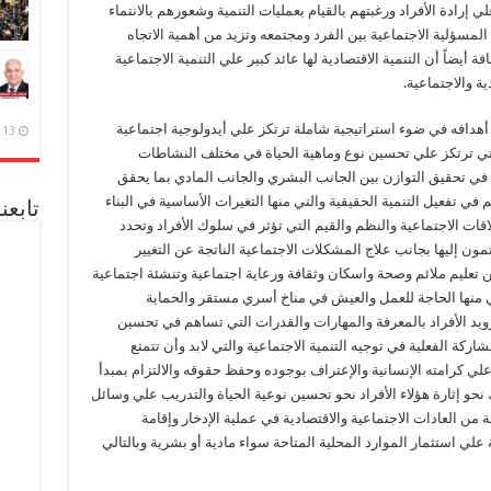
ي إرادة الأفراد ورغبتهم بالقيام بعمليات التنمية وشعورهم بالانتماء
المسؤلية الاجتماعية بين الفرد ومجتمعه وتزيد من أهمية الاتجاه
فة أيضاً أن التنمية الاقتصادية لها عائد كبير علي التنمية الاجتماعية
ية والاجتماعية.
دافه في ضوء استراتيجية شاملة ترتكز علي أيدولوجية اجتماعية
13 ديسمبر، 2020
تي ترتكز علي تحسين نوع وماهية الحياة في مختلف النشاطات
 في تحقيق التوازن بين الجانب البشري والجانب المادي بما يحقق
ي تفعيل التنمية الحقيقية والتي منها التغيرات الأساسية في البناء
تابعن
قات الاجتماعية والنظم والقيم التي تؤثر في سلوك الأفراد وتحدد
ون إليها بجانب علاج المشكلات الاجتماعية الناتجة عن التغيير
ن تعليم ملائم وصحة واسكان وثقافة ورعاية اجتماعية وتنشئة اجتماعية
لتي منها الحاجة للعمل والعيش في مناخ أسري مستقر والحماية
تزويد الأفراد بالمعرفة والمهارات والقدرات التي تساهم في تحسين
ركة الفعلية في توجيه التنمية الاجتماعية والتي لابد وأن تتمتع
ي كرامته الإنسانية والإعتراف بوجوده وحفظ حقوقه والالتزام بمبدأ
 نحو إثارة هؤلاء الأفراد نحو تحسين نوعية الحياة والتدريب علي وسائل
من العادات الاجتماعية والاقتصادية في عملية الإدخار وإقامة
لي استثمار الموارد المحلية المتاحة سواء مادية أو بشرية وبالتالي