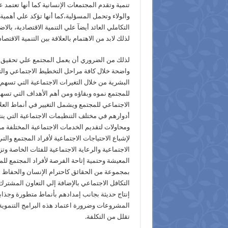
تنمية وتقدم المجتمعات الإنسانية كما أنها تعتمد عل
والولاء وتحمل المسؤلية،كما أنها تؤكد علي أهمية 
التكاملي العائد أيضآ علي التنمية الاقتصادية، بالاضا
لذلك لابد من الاهتمام بالعلاقة بين التنمية الاقتصاد
لذلك من الضروري أن يعمل المجتمع علي تحقيق أه
واضحة خلال كافة مراحل التخطيط الاجتماعي وال
البشرية من خلال التغيرات الاجتماعية التي تسهم
للمجتمع نموه وبقاؤه ومن أهم الأهداف التي تسهم ف
الاجتماعي للمجتمع ويشمل التغيير في أنماط العلا
أدوارهم في مختلف التنظيمات الاجتماعية التي ينتم
ومحاولات لتقديم الخدمات الاجتماعية المختلفة م
لإشباع الاحتياجات الاجتماعية لأفراد المجتمع وا
الاجتماعية والرعاية الاجتماعية للفئات الخاصة و
المعيشة وحتمية إتاحة الفرصة لأفراد المجتمع للمشا
بمجموعة من الحقائق كاحترام الإنسان والحفاظ عل
التكافل الاجتماعي بالإضافة إلي التعاون المشترك
إنتاج حديثة بجانب إمدادهم بأنماط متطورة وجذابة 
المشروعات وضرورة اعتماد هذه البرامج التنموية ع
تقلل من التكلفة.