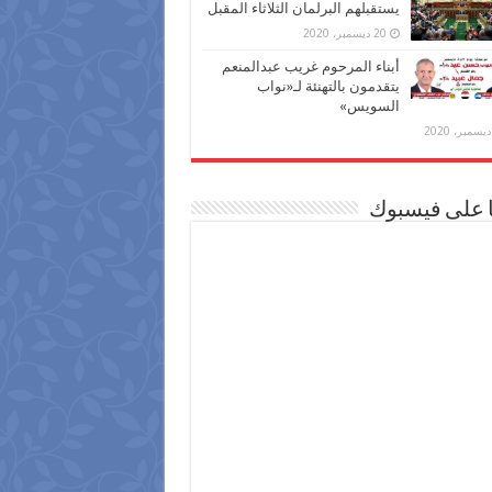
يستقبلهم البرلمان الثلاثاء المقبل
20 ديسمبر، 2020
أبناء المرحوم غريب عبدالمنعم
يتقدمون بالتهنئة لـ«نواب
السويس»
ا على فيسبوك