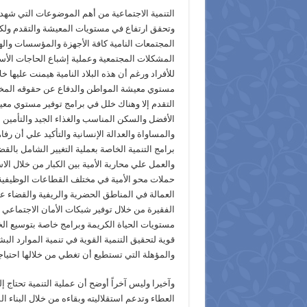
التنمية الاجتماعية من أهم الموضوعات التي شهدت
وتحقق ارتفاع في مستويات المعيشة والتقدم ولك
المجتمعات النامية كافة الأجهزة والمؤسسات والهي
المشكلات المجتمعية وعملية إشباع الحاجات الأ
للأفراد ورغم أن هذه البلاد النامية هيمنت عليها
مستوي معيشة المواطن والدفاع عن حقوقه المختل
التقدم إلا وهناك خلل في برامج توفير مستوي معي
الأفضل والسكن المناسب والغذاء الجيد والتأمين 
والمساواة والعدالة الإنسانية والتأكيد علي أن رفا
برامج التنمية الخاصة بعملية التغيير الشامل بالقض
والعمل علي محاربة الأمية بين الكبار من خلال ال
حملات محو الأمية في مختلف القطاعات الوظيفية
العمالة في المناطق الحضرية والريفية والقضاء ع
الفقيرة من خلال توفير شبكات الأمان الاجتماعي
مستويات الحياة الكريمة وبرامج خاصة بتوسيع ا
قوية لتحقيق التنمية القوية في تنمية الموارد الب
والمؤهلة التي تستطيع أن تغطي من خلالها احتياج
وآخيرا وليس آخراً أوضح أن عملية التنمية تحتاج 
العطاء وتدعم استقلاليته وبقاءه من خلال البناء ا