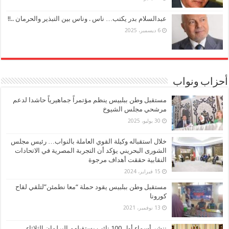
عبدالسلام بدر يكتب… ناس . وناس بين التبذير والحرمان ..!!
6 ديسمبر، 2025
أحزاب ونواب
مستقبل وطن ببلبيس ينظم مؤتمراً جماهيرياً حاشدا لدعم
مرشحي مجلس الشيوخ
30 يوليو، 2025
خلال استقباله وكيلة القوي العاملة بالنواب… رئيس مجلس
الشورى البحريني يؤكد أن التجربة المصرية في الاتحادات
النقابية حققت أهداف مرجوة
15 فبراير، 2024
مستقبل وطن ببلبيس يقود حملة “معا نطمئن”لتلقي لقاح
كورونا
13 نوفمبر، 2021
ننشر أسماء أول 100 نائب يستقبلهم البرلمان الثلاثاء