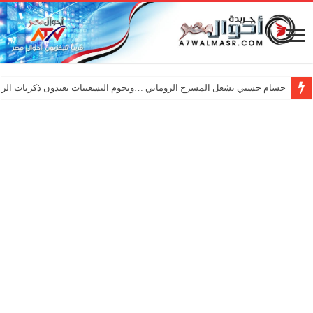
حسام حسني يشعل المسرح الروماني …ونجوم التسعينات يعيدون ذكريات الزم