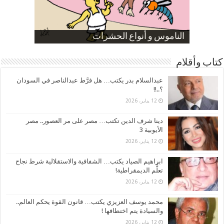
صورة كاركاتيرية
صورة كاركاتيرية
الناموس و أنواع الحشرات
الموظفين بعد ارتفاع الأسعار
ارتفاع نسبة الطلاق في مصر
كتاب وأقلام
عبدالسلام بدر يكتب… هل فرَّط عبدالناصر في السودان
؟..!!
12 يناير، 2026
دينا شرف الدين تكتب… مصر على مر العصور.. مصر
الأيوبية 3
12 يناير، 2026
ابراهيم الصياد يكتب… الشفافية والاستقلالية شرط نجاح
تعلُّم الديمقراطية!
12 يناير، 2026
محمد يوسف العزيزي يكتب… قانون القوة يحكم العالم..
والسيادة يتم اختطافها !
12 يناير، 2026